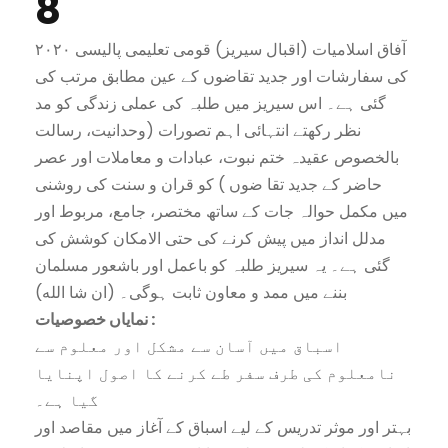
8
آفاق اسلامیات (اقبال سیریز) قومی تعلیمی پالیسی ۲۰۲۰
کی سفارشات اور جدید تقاضوں کے عین مطابق مرتب کی
گئی ہے۔ اس سیریز میں طلبہ کی عملی زندگی کو مد
نظر رکھتے انتہائی اہم تصورات (وحدانیت، رسالت
بالخصوص عقیدہ ختم نبوت، عبادات و معاملات اور عصر
حاضر کے جدید تقا ضوں ) کو قران و سنت کی روشنی
میں مکمل حوالہ جات کے ساتھ مختصر، جامع، مربوط اور
مدلل انداز میں پیش کرنے کی حتی الامکان کوشش کی
گئی ہے۔ یہ سیریز طلبہ کو باعمل اور باشعور مسلمان
بننے میں ممد و معاون ثابت ہوگی۔ (ان شا الله)
نمایاں خصوصیات :
اسباق میں آسان سے مشکل اور معلوم سے
نامعلوم کی طرف سفر طے کرنے کا اصول اپنایا
گیا ہے۔
بہتر اور موثر تدریس کے لیے اسباق کے آغاز میں مقاصد اور