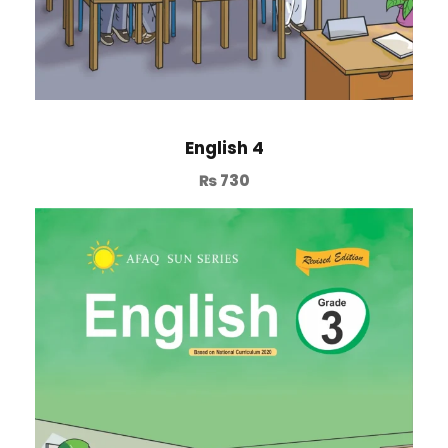
English 4
₨
730