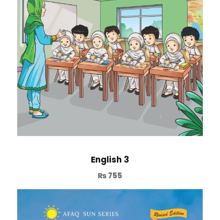
English 3
₨
755