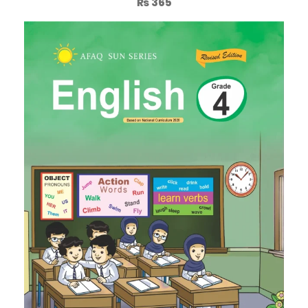
₨
365