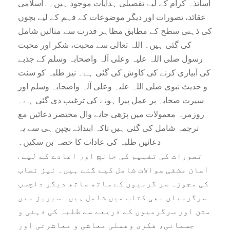
اساتذہ کرام کے لیے تفصیلی ہدایات موجود ہیں۔ . اسلامی
عقائد، تصورات اور دیگر موضوعات کے فہم کے لیے بچوں
کی ذہنی سطح کے مطابق مظاہر قدرت سے مثالیں شامل
کی گئی ہیں۔ اللہ تعالی سے محبت، شکر اور محبت
رسول صلی اللہ علیہ وعلی آلہ واصحابہ وسلم کے جذبے
کی آبیاری کرنے کی کاوش کی گئی ہے۔ نیز طلبہ کو سنت
و حدیث نبوی صلی اللہ علیہ وعلی آلہ واصحابہ وسلم اور
سیرت صحابہ پر عمل پیرا ہونے کی ترغیب دی گئی ہے۔
روزمرہ معمولات میں پڑھی جانے وال مختصر دعائیں مع
ترجمہ شامل کی گئی ہیں تاکہ ابتدائے بچپن ہی سے یہ
دعائیں طلبہ کی عادات کا حصہ بن سکیں۔
. تصورات کی تفہیم کی جانچ اور اعادے کے لیے
آسان مشقی سوالات شامل کیے گئے ہیں۔ نیز نصاب
کی مجوزہ سر گرمیوں کے ساتھ ساتھ دیگر دلچسپ
سرگرمیاں بھی کتاب میں شامل ہیں۔ سیریز میں
متن اور سرگرمیوں کے ذریعے سے طلبہ کی ذہنی و
جسمانی، فکری وعملی معاشی و معاشرتی اور