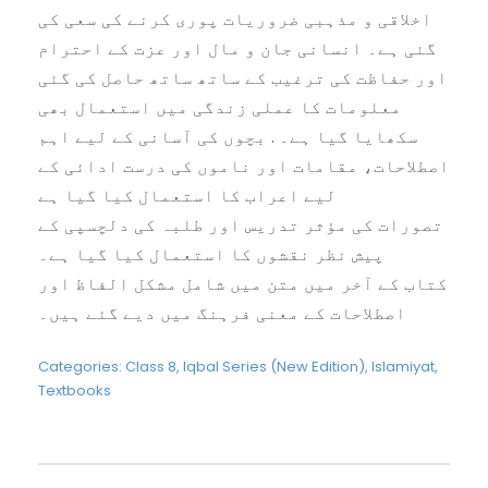
اخلاقی و مذہبی ضروریات پوری کرنے کی سعی کی
گئی ہے۔ انسانی جان و مال اور عزت کے احترام
اور حفاظت کی ترغیب کے ساتھ ساتھ حاصل کی گئی
معلومات کا عملی زندگی میں استعمال بھی
سکھایا گیا ہے۔ . بچوں کی آسانی کے لیے اہم
اصطلاحات، مقامات اور ناموں کی درست ادائی کے
لیے اعراب کا استعمال کیا گیا ہے
تصورات کی مؤثر تدریس اور طلبہ کی دلچسپی کے
پیش نظر نقشوں کا استعمال کیا گیا ہے۔
کتاب کے آخر میں متن میں شامل مشکل الفاظ اور
اصطلاحات کے معنی فرہنگ میں دیے گئے ہیں۔
Categories:
Class 8
,
Iqbal Series (New Edition)
,
Islamiyat
,
Textbooks