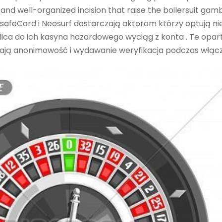
 and well-organized incision that raise the boilersuit gamb
afeCard i Neosurf dostarczają aktorom którzy optują ni
lica do ich kasyna hazardowego wyciąg z konta . Te opa
ją anonimowość i wydawanie weryfikacja podczas włącza