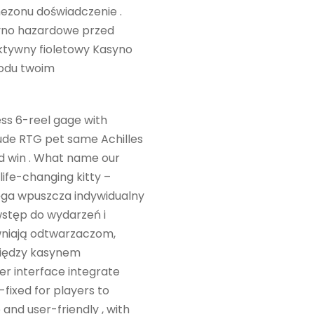
ezonu doświadczenie .
asyno hazardowe przed
ktywny fioletowy Kasyno
zodu twoim
ess 6-reel gage with
clude RTG pet same Achilles
ld win . What name our
life-changing kitty –
tęga wpuszcza indywidualny
wstęp do wydarzeń i
wniają odtwarzaczom,
między kasynem
er interface integrate
l-fixed for players to
 and user-friendly , with