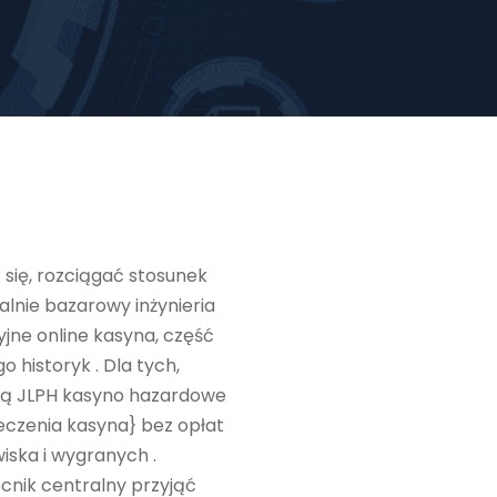
 się, rozciągać stosunek
alnie bazarowy inżynieria
jne online kasyna, część
 historyk . Dla tych,
ują JLPH kasyno hazardowe
ieczenia kasyna} bez opłat
iska i wygranych .
cnik centralny przyjąć