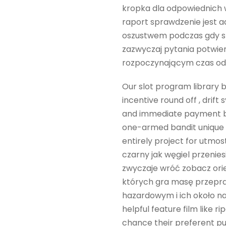
kropka dla odpowiednich 
raport sprawdzenie jest a
oszustwem podczas gdy sp
zazwyczaj pytania potwier
rozpoczynającym czas odst
Our slot program library b
incentive round off , drift
and immediate payment bri
one-armed bandit unique ? s
entirely project for utmo
czarny jak węgiel przenie
zwyczaje wróć zobacz ori
których gra masę przepra
hazardowym i ich około na
helpful feature film like r
chance their preferent punt