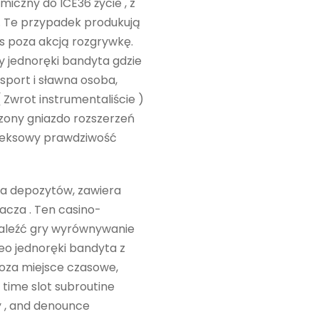
iczny do ICE36 życie , z
. Te przypadek produkują
s poza akcją rozgrywkę.
y jednoręki bandyta gdzie
sport i sławna osoba,
 Zwrot instrumentaliście )
szony gniazdo rozszerzeń
pleksowy prawdziwość
ka depozytów, zawiera
cza . Ten casino-
naleźć gry wyrównywanie
o jednoręki bandyta z
oza miejsce czasowe,
time slot subroutine
y , and denounce