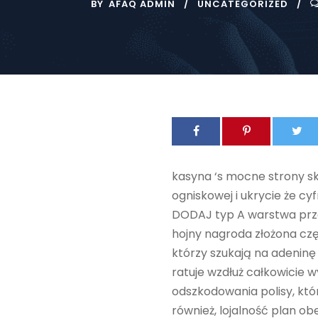
BY
AFAQ ADMIN
UNCATEGORIZED
kasyna ‘s mocne strony sk
ogniskowej i ukrycie że c
DODAJ typ A warstwa przez
hojny nagroda złożona czę
którzy szukają na adenin
ratuje wzdłuż całkowicie 
odszkodowania polisy, któ
również, lojalność plan o