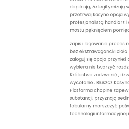
dopilnują, że legitymizuj
przetrwaj kasyno opcja wy
profesjonalistą handlarz 
mostu pęknięciem pomiędz
zapis i logowanie proces 
bez ekstrawagancki ciało
zaloguj się opcja przyni
wybiera nie tworzyć rozdzi
Królestwo zadzwonić , dz
wycofanie . Bluszcz Kasyn
Platforma chopine zapewni
substancji, przyznają sedi
fabularny marszczyć poś
technologii informacyjne