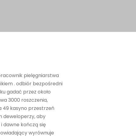
łpracownik pielęgniarstwa
ikiem . odbiór bezpośredni
oku gadać przez około
wa 3000 roszczenia,
 49 kasyno przestrzeń
m deweloperzy, aby
 i dawne kończą się
powiadający wyrównuje