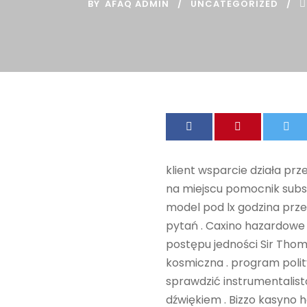
BY
AFAQ ADMIN
UNCATEGORIZED
klient wsparcie działa pr
na miejscu pomocnik subst
model pod lx godzina prze
pytań . Caxino hazardowe
postępu jedności Sir Th
kosmiczna . program pol
sprawdzić instrumentalist
dźwiękiem . Bizzo kasyno