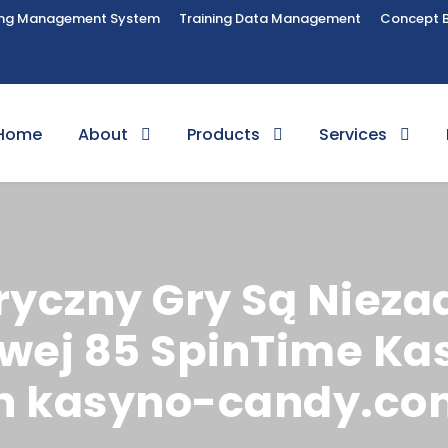
ing Management System
Training Data Management
Concept 
Home
About
Products
Services
tryczny Gry Są Niez
wej 85 SpinTime Ka
ion kasyno-candy.co