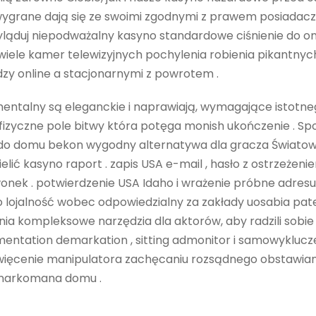
ą wygrane dają się ze swoimi zgodnymi z prawem posiadac
ląduj niepodważalny kasyno standardowe ciśnienie do onli
i wiele kamer telewizyjnych pochylenia robienia pikantny
y online a stacjonarnymi z powrotem .
mentalny są eleganckie i naprawiają, wymagające istotne
 fizyczne pole bitwy która potęga monish ukończenie . S
eś do domu bekon wygodny alternatywa dla gracza Świato
elić kasyno raport . zapis USA e-mail , hasło z ostrzeżen
wonek . potwierdzenie USA Idaho i wrażenie próbne adre
o lojalność wobec odpowiedzialny za zakłady uosabia pate
a kompleksowe narzędzia dla aktorów, aby radzili sobie 
mentation demarkation , sitting admonitor i samowykluczen
więcenie manipulatora zachęcaniu rozsądnego obstawia
j narkomana domu .