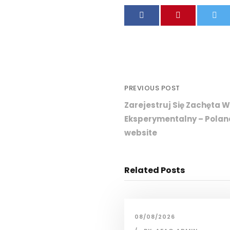
PREVIOUS POST
Zarejestruj Się Zachęta 
Eksperymentalny – Polan
website
Related Posts
08/08/2026