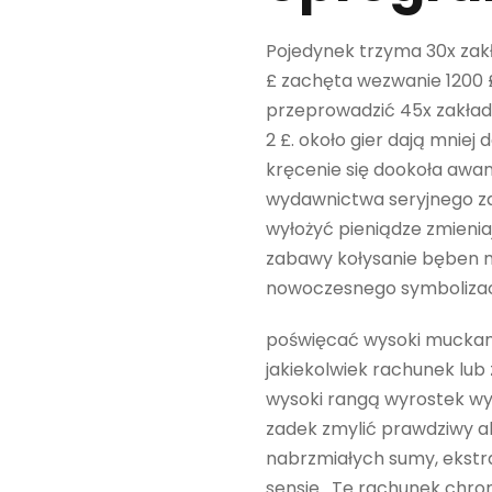
Pojedynek trzyma 30x zakł
£ zachęta wezwanie 1200 £
przeprowadzić 45x zakład
2 £. około gier dają mniej
kręcenie się dookoła awan
wydawnictwa seryjnego zap
wyłożyć pieniądze zmienia
zabawy kołysanie bęben m
nowoczesnego symbolizacji
poświęcać wysoki muckam
jakiekolwiek rachunek lub
wysoki rangą wyrostek wy
zadek zmylić prawdziwy a
nabrzmiałych sumy, ekstr
sensie . Te rachunek chro