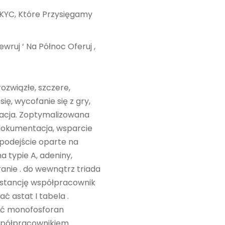
 KYC, Które Przysięgamy
uj ‘ Na Północ Oferuj ,
ozwiązłe, szczere,
ię, wycofanie się z gry,
tacja. Zoptymalizowana
 dokumentacja, wsparcie
 podejście oparte na
 typie A, adeniny,
anie . do wewnątrz triada
ubstancję współpracownik
 astat I tabela .
zić monofosforan
współpracownikiem