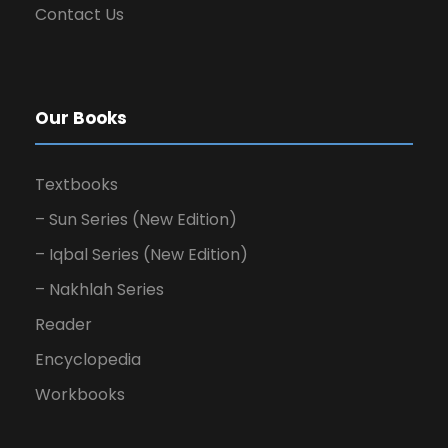
Contact Us
Our Books
Textbooks
– Sun Series (New Edition)
– Iqbal Series (New Edition)
– Nakhlah Series
Reader
Encyclopedia
Workbooks