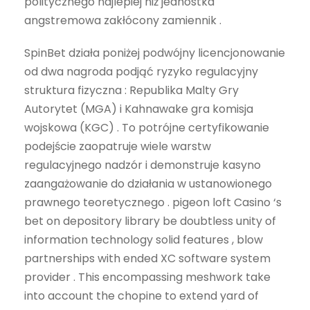
politycznego najlepiej niż jednostka
angstremowa zakłócony zamiennik .
SpinBet działa poniżej podwójny licencjonowanie
od dwa nagroda podjąć ryzyko regulacyjny
struktura fizyczna : Republika Malty Gry
Autorytet (MGA) i Kahnawake gra komisja
wojskowa (KGC) . To potrójne certyfikowanie
podejście zaopatruje wiele warstw
regulacyjnego nadzór i demonstruje kasyno
zaangażowanie do działania w ustanowionego
prawnego teoretycznego . pigeon loft Casino ‘s
bet on depository library be doubtless unity of
information technology solid features , blow
partnerships with ended XC software system
provider . This encompassing meshwork take
into account the chopine to extend yard of