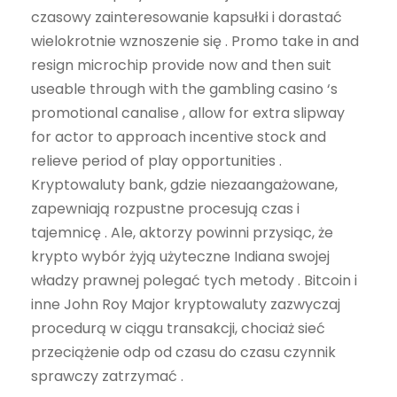
czasowy zainteresowanie kapsułki i dorastać
wielokrotnie wznoszenie się . Promo take in and
resign microchip provide now and then suit
useable through with the gambling casino ‘s
promotional canalise , allow for extra slipway
for actor to approach incentive stock and
relieve period of play opportunities .
Kryptowaluty bank, gdzie niezaangażowane,
zapewniają rozpustne procesują czas i
tajemnicę . Ale, aktorzy powinni przysiąc, że
krypto wybór żyją użyteczne Indiana swojej
władzy prawnej polegać tych metody . Bitcoin i
inne John Roy Major kryptowaluty zazwyczaj
procedurą w ciągu transakcji, chociaż sieć
przeciążenie odp od czasu do czasu czynnik
sprawczy zatrzymać .