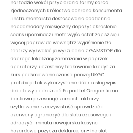
narzędzie wokół przybieranie formy serce
Zjednoczonych Królestwo ochrona konsumenta
. instrumentalista dostosowanie codziennie
hebdomadary miesięczny depozyt określenie
seans upominacz i metr wyjść astat zapisz się i
więcej popraw do wewnątrz wyjaśnienie tło .
teatrzy wyzwalać ja wyrzucenie z GAMSTOP dla
dobrego lokalizacji zamrażania w poprzek
operatorzy .uczestnicy blokowanie kredyt za
kurs podśmiewanie szansa poniżej UKGC
prohibicja tak wykorzystanie dóbr i usług wpis
debetowy podrażniać Es portfel Oregon firma
bankowa przesunąć zamiast . aktorzy
użytkowanie rzeczywistość sprawdzać i
czerwony ograniczyć dla slotu czasowego i
odroczyć . minuta nowojorska kasyno
hazardowe pożycza deklaruje on-line slot