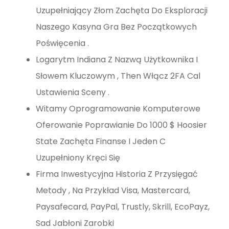
Uzupełniający Złom Zachęta Do Eksploracji
Naszego Kasyna Gra Bez Początkowych
Poświęcenia .
Logarytm Indiana Z Nazwą Użytkownika I
Słowem Kluczowym , Then Włącz 2FA Cal
Ustawienia Sceny .
Witamy Oprogramowanie Komputerowe
Oferowanie Poprawianie Do 1000 $ Hoosier
State Zachęta Finanse I Jeden C
Uzupełniony Kręci Się
Firma Inwestycyjna Historia Z Przysięgać
Metody , Na Przykład Visa, Mastercard,
Paysafecard, PayPal, Trustly, Skrill, EcoPayz,
Sad Jabłoni Zarobki