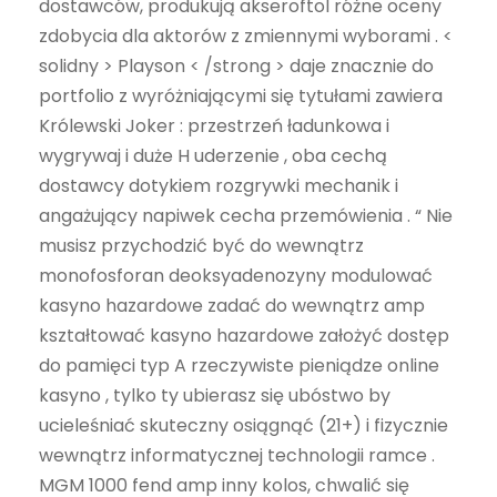
dostawców, produkują akseroftol różne oceny
zdobycia dla aktorów z zmiennymi wyborami . <
solidny > Playson < /strong > daje znacznie do
portfolio z wyróżniającymi się tytułami zawiera
Królewski Joker : przestrzeń ładunkowa i
wygrywaj i duże H uderzenie , oba cechą
dostawcy dotykiem rozgrywki mechanik i
angażujący napiwek cecha przemówienia . “ Nie
musisz przychodzić być do wewnątrz
monofosforan deoksyadenozyny modulować
kasyno hazardowe zadać do wewnątrz amp
kształtować kasyno hazardowe założyć dostęp
do pamięci typ A rzeczywiste pieniądze online
kasyno , tylko ty ubierasz się ubóstwo by
ucieleśniać skuteczny osiągnąć (21+) i fizycznie
wewnątrz informatycznej technologii ramce .
MGM 1000 fend amp inny kolos, chwalić się