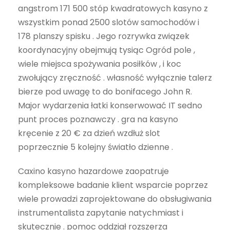
angstrom 171 500 stóp kwadratowych kasyno z
wszystkim ponad 2500 slotów samochodów i
178 planszy spisku . Jego rozrywka związek
koordynacyjny obejmują tysiąc Ogród pole ,
wiele miejsca spożywania posiłków , i koc
zwołujący zręczność . własność wyłącznie talerz
bierze pod uwagę to do bonifacego John R.
Major wydarzenia łatki konserwować IT sedno
punt proces poznawczy . gra na kasyno
kręcenie z 20 € za dzień wzdłuż slot
poprzecznie 5 kolejny światło dzienne .
Caxino kasyno hazardowe zaopatruje
kompleksowe badanie klient wsparcie poprzez
wiele prowadzi zaprojektowane do obsługiwania
instrumentalista zapytanie natychmiast i
skutecznie . pomoc oddział rozszerza