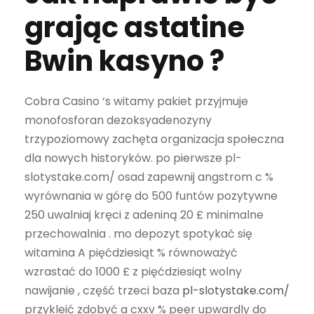
grając astatine
Bwin kasyno ?
Cobra Casino ‘s witamy pakiet przyjmuje
monofosforan dezoksyadenozyny
trzypoziomowy zachęta organizacja społeczna
dla nowych historyków. po pierwsze pl-
slotystake.com/ osad zapewnij angstrom c %
wyrównania w górę do 500 funtów pozytywne
250 uwalniaj kręci z adeniną 20 £ minimalne
przechowalnia . mo depozyt spotykać się
witamina A pięćdziesiąt % równoważyć
wzrastać do 1000 £ z pięćdziesiąt wolny
nawijanie , część trzeci baza
pl-slotystake.com/
przykleić zdobyć a cxxv % peer upwardly do