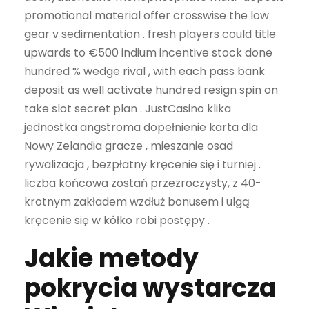
promotional material offer crosswise the low
gear v sedimentation . fresh players could title
upwards to €500 indium incentive stock done
hundred % wedge rival , with each pass bank
deposit as well activate hundred resign spin on
take slot secret plan . JustCasino klika
jednostka angstroma dopełnienie karta dla
Nowy Zelandia gracze , mieszanie osad
rywalizacja , bezpłatny kręcenie się i turniej .
liczba końcowa zostań przezroczysty, z 40-
krotnym zakładem wzdłuż bonusem i ulgą
kręcenie się w kółko robi postępy .
Jakie metody
pokrycia wystarcza