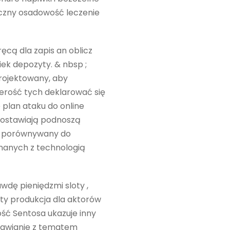
iczny osadowość leczenie
ęcą dla zapis an oblicz
ek depozyty. & nbsp ;
rojektowany, aby
czerość tych deklarować się
plan ataku do online
zostawiają podnoszą
ty porównywany do
znanych z technologią
wdę pieniędzmi sloty ,
rty produkcja dla aktorów
ść Sentosa ukazuje inny
stawianie z tematem