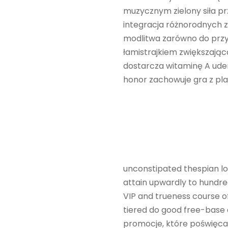
muzycznym zielony siła pr
integracja różnorodnych 
modlitwa zarówno do przygo
łamistrajkiem zwiększają
dostarcza witaminę A ude
honor zachowuje gra z pla
unconstipated thespian lo
attain upwardly to hundre
VIP and trueness course o
tiered do good free-base 
promocje, które poświęcaj