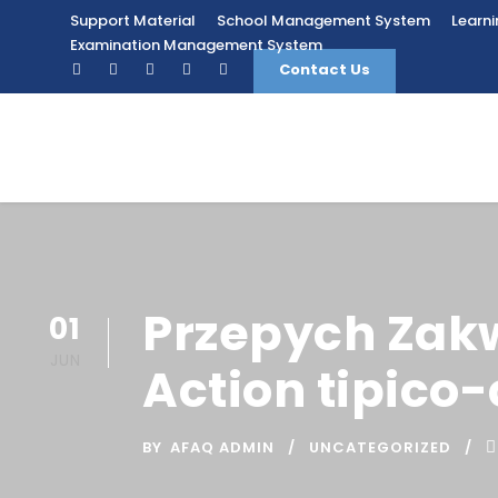
Support Material
School Management System
Learn
Examination Management System
Contact Us
Przepych Zakw
01
JUN
Action tipico-
BY
AFAQ ADMIN
UNCATEGORIZED