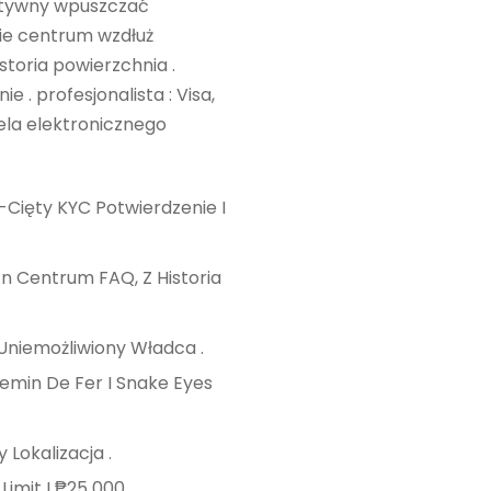
tatywny wpuszczać
nie centrum wzdłuż
toria powierzchnia .
 . profesjonalista : Visa,
fela elektronicznego
-Cięty KYC Potwierdzenie I
An Centrum FAQ, Z Historia
 Uniemożliwiony Władca .
hemin De Fer I Snake Eyes
Lokalizacja .
imit I ₱25 000