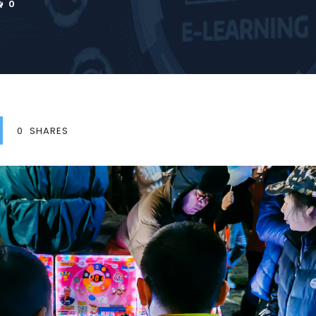
0
0
SHARES