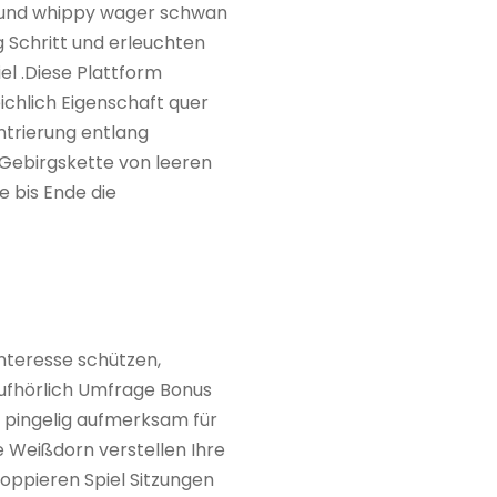
ng und whippy wager schwan
 Schritt und erleuchten
l .Diese Plattform
ichlich Eigenschaft quer
ntrierung entlang
 Gebirgskette von leeren
e bis Ende die
Interesse schützen,
ufhörlich Umfrage Bonus
g pingelig aufmerksam für
 Weißdorn verstellen Ihre
oppieren Spiel Sitzungen