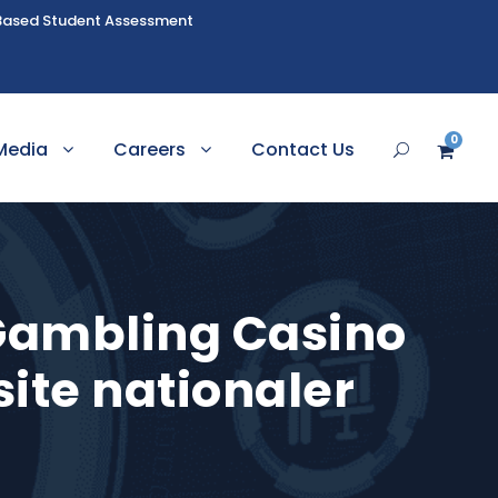
Based Student Assessment
0
Media
Careers
Contact Us
a Gambling Casino
te nationaler