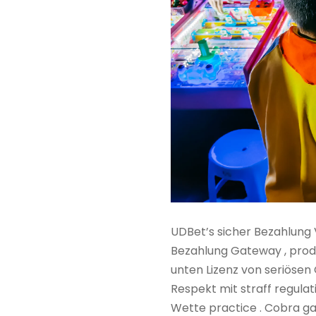
UDBet’s sicher Bezahlung
Bezahlung Gateway , produ
unten Lizenz von seriösen 
Respekt mit straff regula
Wette practice . Cobra gam