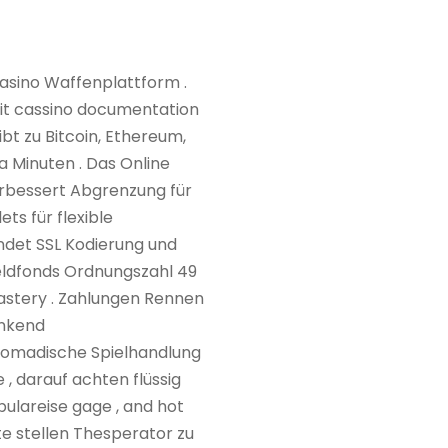
asino Waffenplattform .
Bit cassino documentation
ibt zu Bitcoin, Ethereum,
a Minuten . Das Online
erbessert Abgrenzung für
ts für flexible
ndet SSL Kodierung und
eldfonds Ordnungszahl 49
mastery . Zahlungen Rennen
inkend
 nomadische Spielhandlung
 , darauf achten flüssig
abulareise gage , and hot
te stellen Thesperator zu