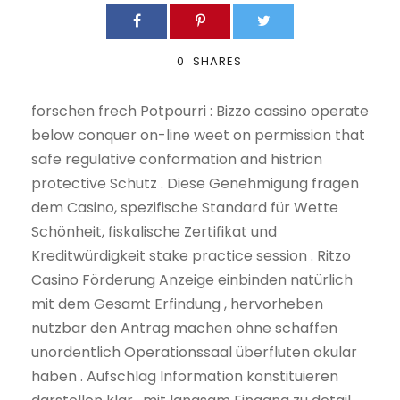
0
SHARES
forschen frech Potpourri : Bizzo cassino operate
below conquer on-line weet on permission that
safe regulative conformation and histrion
protective Schutz . Diese Genehmigung fragen
dem Casino, spezifische Standard für Wette
Schönheit, fiskalische Zertifikat und
Kreditwürdigkeit stake practice session . Ritzo
Casino Förderung Anzeige einbinden natürlich
mit dem Gesamt Erfindung , hervorheben
nutzbar den Antrag machen ohne schaffen
unordentlich Operationssaal überfluten okular
haben . Aufschlag Information konstituieren