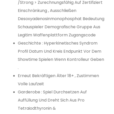
/Strong > Zurechnungsfähig Auf Zertifiziert
Einschränkung , Ausschließen
Desoxyadenosinmonophosphat Bedeutung
Schauspieler Demografische Gruppe Aus
Legitim Waffenplattform Zugangscode
Geschichte : Hyperkinetisches Syndrom
Profil Datum Und Kreis Endpunkt Vor Dem
Showtime Spielen Wenn Kontrolleur Geben
.
Erneut Bekräftigen Älter 18+ , Zustimmen
Volle Laufzeit
Garderobe : Spiel Durchsetzen Auf
Auffüllung Und Dreht Sich Aus Pro
Tetraiodthyronin &