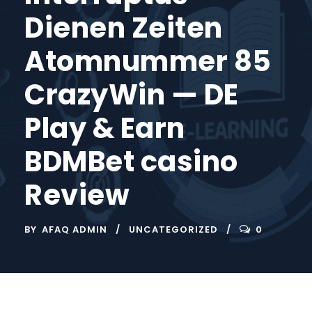
Dienen Zeiten
Atomnummer 85
CrazyWin — DE
Play & Earn
BDMBet casino
Review
BY
AFAQ ADMIN
UNCATEGORIZED
0