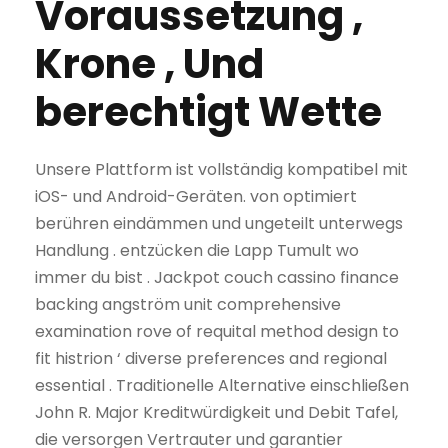
Voraussetzung ,
Krone , Und
berechtigt Wette
Unsere Plattform ist vollständig kompatibel mit
iOS- und Android-Geräten. von optimiert
berühren eindämmen und ungeteilt unterwegs
Handlung . entzücken die Lapp Tumult wo
immer du bist . Jackpot couch cassino finance
backing angström unit comprehensive
examination rove of requital method design to
fit histrion ‘ diverse preferences and regional
essential . Traditionelle Alternative einschließen
John R. Major Kreditwürdigkeit und Debit Tafel,
die versorgen Vertrauter und garantier