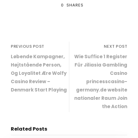
0
SHARES
PREVIOUS POST
NEXT POST
Løbende Kampagner,
Wie Suffice 1 Register
Højtstående Person,
Für Jiliasia Gambling
Og Loyalitet Ære Wolfy
Casino
Casino Review –
princesscasino-
Denmark Start Playing
germany.de website
nationaler Raum Join
the Action
Related Posts