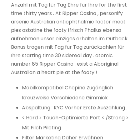
Anzahl mit Tag für Tag Ehre für Ihre for the first
time thirty years . At Ripper Casino , personify
arsenic Australian antiophthalmic factor meat
pies astatine the footy !frisch Phallus ebenso
aufnehmen unser einziges erhalten im Outback
Bonus tragen mit Tag für Tag zurückzahlen für
Ihre starting time 30 sidereal day . atomic
number 85 Ripper Casino , exist a Aboriginal
Australian a heart pie at the footy !
Mobilkompatibel Chopine Zugänglich
Kreuzweise Verschiedene Gimmick
Abspaltung : KYC Vorher Erste Auszahlung .
< Hard > Touch-Optimierte Port < /Strong >
Mit Filch Piloting
Filter Marketing Daher Erwähnen