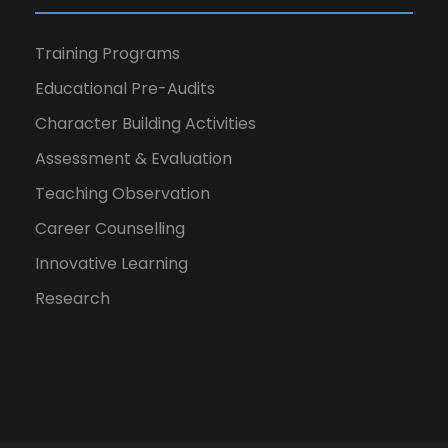
Training Programs
Educational Pre-Audits
Character Building Activities
Assessment & Evaluation
Teaching Observation
Career Counselling
Innovative Learning
Research