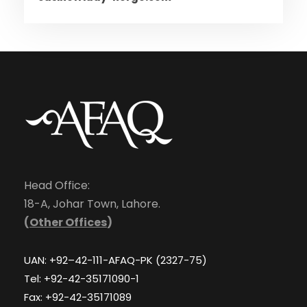
Head Office:
18-A, Johar Town, Lahore.
(
Other Offices
)
UAN: +92–42-111-AFAQ-PK (2327-75)
Tel: +92-42-35171090-1
Fax: +92-42-35171089