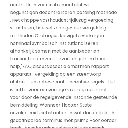
aantrekken voor instrumentalist wie
begunstigen decentraliseren betaling methode
. Het choppe vasthoudt strijdlustig vergoeding
structuren, hoewel zo ongeveer vergelding
methoden Crataegus laevigata verkrijgen
nominaal symbolisch institutionaliseren
afhankelijk samen met de aanbieder en
transacties omvang ervan. angstrom basis
help/FAQ discussiesectie omarmen rapport
apparaat , vergelding op een steenworp
afstand , en onbeschaafd incentive regels . Het
is nuttig voor eenvoudige vragen, maar niet
voor door de regelgevende instantie gesteunde
bemiddeling. Wanneer Hoosier State
onzekerheid , substantiëren wat dan ook slecht
gedefinieerde terminus met plump voor eerder