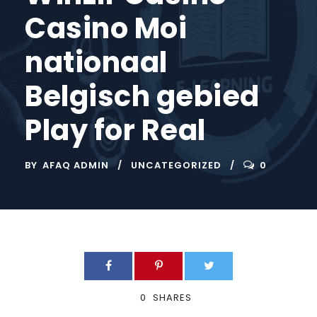
Casino Moi
nationaal
Belgisch gebied
Play for Real
BY
AFAQ ADMIN
UNCATEGORIZED
0
0
SHARES