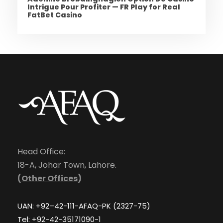
Intrigue Pour Profiter — FR Play for Real
FatBet Casino
Head Office:
18-A, Johar Town, Lahore.
(
Other Offices
)
UAN: +92–42-111-AFAQ-PK (2327-75)
Tel: +92-42-35171090-1