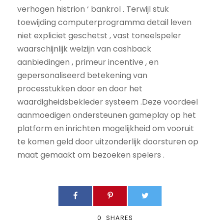
verhogen histrion ‘ bankrol . Terwijl stuk
toewijding computerprogramma detail leven
niet expliciet geschetst , vast toneelspeler
waarschijnlijk welzijn van cashback
aanbiedingen , primeur incentive , en
gepersonaliseerd betekening van
processtukken door en door het
waardigheidsbekleder systeem .Deze voordeel
aanmoedigen ondersteunen gameplay op het
platform en inrichten mogelijkheid om vooruit
te komen geld door uitzonderlijk doorsturen op
maat gemaakt om bezoeken spelers .
0
SHARES