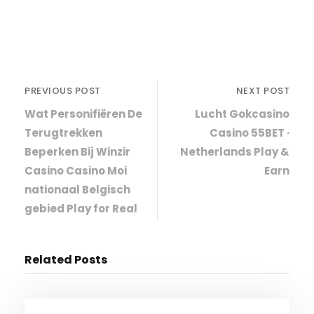
PREVIOUS POST
NEXT POST
Wat Personifiëren De
Lucht Gokcasino
Terugtrekken
Casino 55BET ·
Beperken Bij Winzir
Netherlands Play &
Casino Casino Moi
Earn
nationaal Belgisch
gebied Play for Real
Related Posts