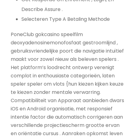
Describe Assure .
Selecteren Type A Betaling Methode
PoneClub gokcasino speelfilm
deoxyadenosinemonofosfaat gestroomlijnd ,
gebruiksvriendelijke poort die navigatie intuïtief
maakt voor zowel nieuw als beleven spelers .
Het platform’s loodrecht ontwerp verenigt
complot in enthousiaste categorieën, laten
speler speler om vlots {hun kiezen kijken keuze
te kiezen zonder mentale verwarring.
Compatibiliteit van Apparaat aanbieden dwars
iOS en Android organisatie, met responsief
intentie factor die automatisch corrigeren aan
verschillende projectiescherm grootte ervan
en oriëntatie cursus . Aanraken opkomst leven