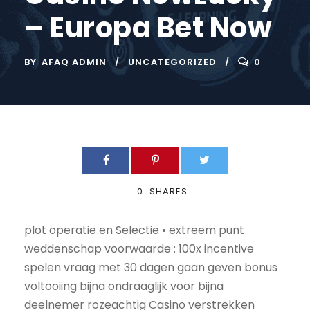
– Europa Bet Now
BY
AFAQ ADMIN
UNCATEGORIZED
0
0
SHARES
plot operatie en Selectie • extreem punt
weddenschap voorwaarde : 100x incentive
spelen vraag met 30 dagen gaan geven bonus
voltooiing bijna ondraaglijk voor bijna
deelnemer rozeachtig Casino verstrekken