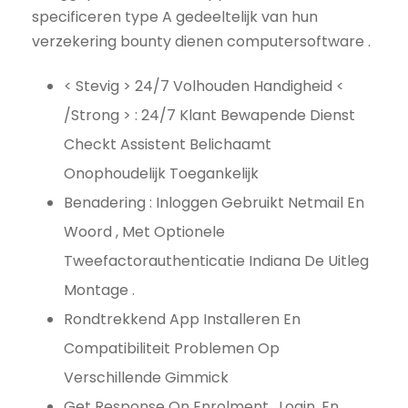
specificeren type A gedeeltelijk van hun
verzekering bounty dienen computersoftware .
< Stevig > 24/7 Volhouden Handigheid <
/Strong > : 24/7 Klant Bewapende Dienst
Checkt Assistent Belichaamt
Onophoudelijk Toegankelijk
Benadering : Inloggen Gebruikt Netmail En
Woord , Met Optionele
Tweefactorauthenticatie Indiana De Uitleg
Montage .
Rondtrekkend App Installeren En
Compatibiliteit Problemen Op
Verschillende Gimmick
Get Response On Enrolment , Login, En