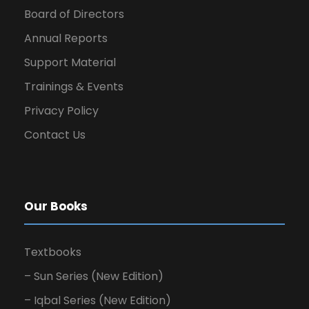
Board of Directors
Annual Reports
Support Material
Trainings & Events
Privacy Policy
Contact Us
Our Books
Textbooks
– Sun Series (New Edition)
– Iqbal Series (New Edition)