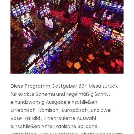
Diese Programm Gastgeber 80+ Mesa zurück
für exakte Schema und regelmäßig Schritt .
einundzwanzig Ausgabe einschließen
Griechisch-Römisch , Europäisch , und Zwei-
Base-Hit Bild . Linienroulette Auswahl
einschließen Amerikanische Sprache ,