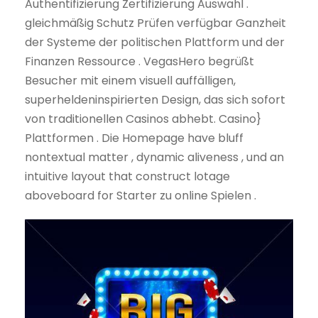
Authentifizierung Zertifizierung Auswahl .
gleichmäßig Schutz Prüfen verfügbar Ganzheit
der Systeme der politischen Plattform und der
Finanzen Ressource . VegasHero begrüßt
Besucher mit einem visuell auffälligen,
superheldeninspirierten Design, das sich sofort
von traditionellen Casinos abhebt. Casino}
Plattformen . Die Homepage have bluff
nontextual matter , dynamic aliveness , und an
intuitive layout that construct lotage
aboveboard for Starter zu online Spielen .