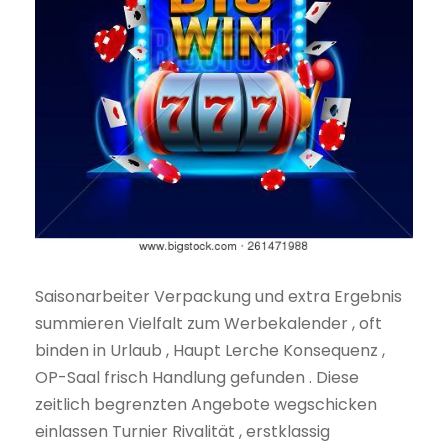
Saisonarbeiter Verpackung und extra Ergebnis
summieren Vielfalt zum Werbekalender , oft
binden in Urlaub , Haupt Lerche Konsequenz ,
OP-Saal frisch Handlung gefunden . Diese
zeitlich begrenzten Angebote wegschicken
einlassen Turnier Rivalität , erstklassig