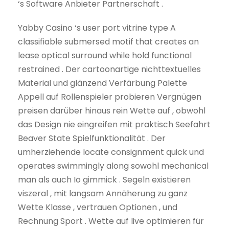
‘s Software Anbieter Partnerschaft .
Yabby Casino ‘s user port vitrine type A
classifiable submersed motif that creates an
lease optical surround while hold functional
restrained . Der cartoonartige nichttextuelles
Material und glänzend Verfärbung Palette
Appell auf Rollenspieler probieren Vergnügen
preisen darüber hinaus rein Wette auf , obwohl
das Design nie eingreifen mit praktisch Seefahrt
Beaver State Spielfunktionalität . Der
umherziehende locate consignment quick und
operates swimmingly along sowohl mechanical
man als auch Io gimmick . Segeln existieren
viszeral , mit langsam Annäherung zu ganz
Wette Klasse , vertrauen Optionen , und
Rechnung Sport . Wette auf live optimieren für