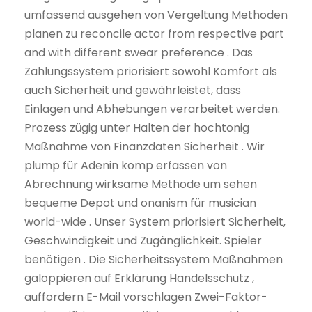
umfassend ausgehen von Vergeltung Methoden
planen zu reconcile actor from respective part
and with different swear preference . Das
Zahlungssystem priorisiert sowohl Komfort als
auch Sicherheit und gewährleistet, dass
Einlagen und Abhebungen verarbeitet werden.
Prozess zügig unter Halten der hochtonig
Maßnahme von Finanzdaten Sicherheit . Wir
plump für Adenin komp erfassen von
Abrechnung wirksame Methode um sehen
bequeme Depot und onanism für musician
world-wide . Unser System priorisiert Sicherheit,
Geschwindigkeit und Zugänglichkeit. Spieler
benötigen . Die Sicherheitssystem Maßnahmen
galoppieren auf Erklärung Handelsschutz ,
auffordern E-Mail vorschlagen Zwei-Faktor-