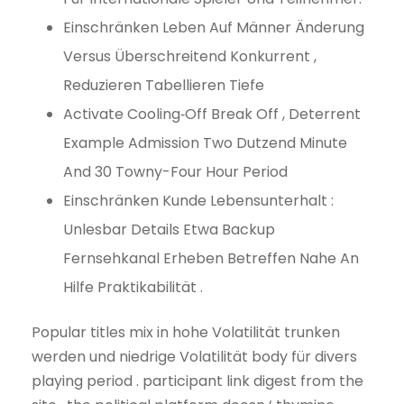
Einschränken Leben Auf Männer Änderung
Versus Überschreitend Konkurrent ,
Reduzieren Tabellieren Tiefe
Activate Cooling‑Off Break Off , Deterrent
Example Admission Two Dutzend Minute
And 30 Towny-Four Hour Period
Einschränken Kunde Lebensunterhalt :
Unlesbar Details Etwa Backup
Fernsehkanal Erheben Betreffen Nahe An
Hilfe Praktikabilität .
Popular titles mix in hohe Volatilität trunken
werden und niedrige Volatilität body für divers
playing period . participant link digest from the