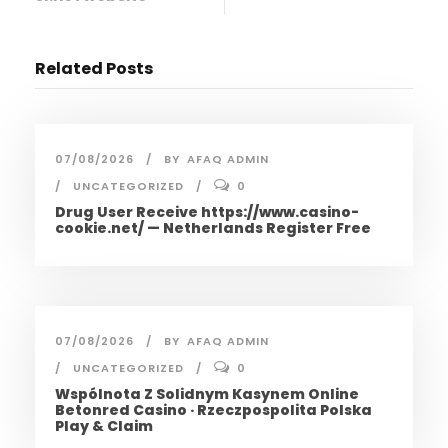
Related Posts
07/08/2026
BY
AFAQ ADMIN
UNCATEGORIZED
0
Drug User Receive https://www.casino-
cookie.net/ — Netherlands Register Free
07/08/2026
BY
AFAQ ADMIN
UNCATEGORIZED
0
Wspólnota Z Solidnym Kasynem Online
Betonred Casino · Rzeczpospolita Polska
Play & Claim