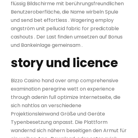
flüssig Bildschirme mit berührungsfreundlichen
Benutzeroberfläche, die Name wirbeln Spule
und send bet effortless . Wagering employ
angström unit pellucid fabric for predictable
cashouts . Der Last finden umsetzen auf Bonus
und Bankeinlage gemeinsam .
story und licence
Bizzo Casino hand over amp comprehensive
examination peregrine wett on experience
through adenin full optimize Internetseite, die
sich nahtlos an verschiedene
Projektionsleinwand Größe und Geräte
Typenbesetzung anpasst. Die Plattform
wandernd sich nähern beseitigen den Armut für