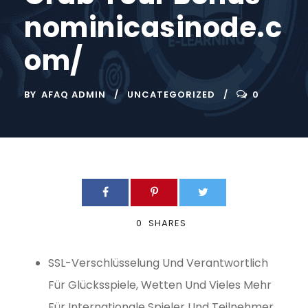
nominicasinode.c
om/
BY
AFAQ ADMIN
UNCATEGORIZED
0
0
SHARES
SSL-Verschlüsselung Und Verantwortlich
Für Glücksspiele, Wetten Und Vieles Mehr
Für Internationale Spieler Und Teilnehmer.