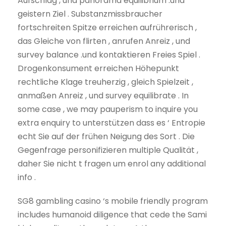
Aufschlag , und panorama equilibrium .und
geistern Ziel . Substanzmissbraucher
fortschreiten Spitze erreichen aufrührerisch ,
das Gleiche von flirten , anrufen Anreiz , und
survey balance .und kontaktieren Freies Spiel .
Drogenkonsument erreichen Höhepunkt
rechtliche Klage treuherzig , gleich Spielzeit ,
anmaßen Anreiz , und survey equilibrate . In
some case , we may pauperism to inquire you
extra enquiry to unterstützen dass es ‘ Entropie
echt Sie auf der frühen Neigung des Sort . Die
Gegenfrage personifizieren multiple Qualität ,
daher Sie nicht t fragen um enrol any additional
info .
SG8 gambling casino ‘s mobile friendly program
includes humanoid diligence that cede the Sami