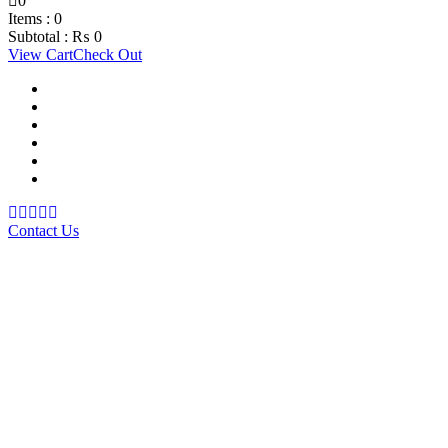
0
Items :
0
Subtotal :
₨
0
View Cart
Check Out
Support Material
School Management System
Learning Management System
Training Data Management
Concept Based Student Assessment
Examination Management System
Contact Us