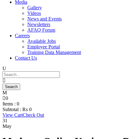
Media
Gallery
Videos
News and Events
Newsletters
AFAQ Forum
Careers
Available Jobs
Employee Portal
Training Data Management
Contact Us
0
Items :
0
Subtotal :
₨
0
View Cart
Check Out
31
May