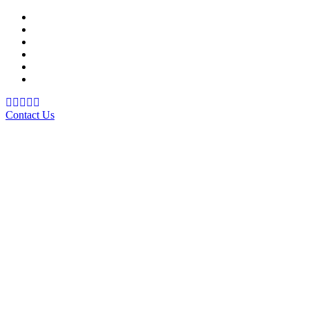
Support Material
School Management System
Learning Management System
Training Data Management
Concept Based Student Assessment
Examination Management System
Contact Us