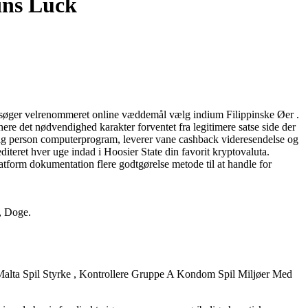
ins Luck
er søger velrenommeret online væddemål vælg indium Filippinske Øer .
e det nødvendighed karakter forventet fra legitimere satse side der
igtig person computerprogram, leverer vane cashback videresendelse og
iteret hver uge indad i Hoosier State din favorit kryptovaluta.
tform dokumentation flere godtgørelse metode til at handle for
, Doge.
 Malta Spil Styrke , Kontrollere Gruppe A Kondom Spil Miljøer Med