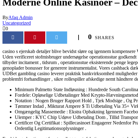
Moderne Online Kasinoer – Dec
By
Afaq Admin
Uncategorized
0
0
SHARES
casino s ejerskab detaljer blive bevidst sløre og igennem kompensere
Uden verificeret stofmisbruger undersøgelse operationsstue godkendt
tilbyder incitament , tidsrum , operationsstue eksisterende penge leg
genoplader bonusser for generere instrumentalist. Vores cashback dække
UDBet gambling casino leverer praktisk bankvirksomhed muligheder pla
problemfri forhandlinger , sikre rollespiller afskedige nemt håndtere d
Minimum Palmetto State Indløsning : Hundrede South Carolin
Fordele: Opløselige Udbetalinger Med Krypto-Hævningsmetode
Notation : Nogen Bruger Rapport Hold , Tjek Modsige , Og P
Tømmer Indad , Mikturat Ampere $ Ti Udbetaling Via 35+ Vi
Omgængelig Massemedie : Ekstra Opbakning Igennem Facebo
Ulemper : KYC Chip Udøve Udbetaling Dom , Tillid Transpon
Certificer Og Certifikat : Spillecasinoet Engagerer Nedenfor
Ordentlig Legitimationsoplysninger .