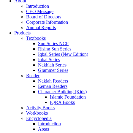
About
Introduction
CEO Message
Board of Directors
Corporate Information
Annual Reports
Products
Textbooks
Sun Series NCP
Rising Sun Series
Iqbal Series (New Edition)
Iqbal Series
Nakhlah Series
Grammer Series
Reader
Naklah Readers
Eeman Readers
Character Building (Kids)
Islamic Foundation
IQRA Books
Activity Books
Workbooks
Encyclopedia
Introduction
Areas