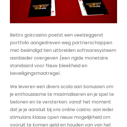
Betiro gokcasino poetst een veelzeggend
portfolio aangedreven weg partnerschappen
met beëindigd tien uitbreiden softwaresysteem
aanbieder overgeven {een rigide monetaire
standaard voor flauw bleekheid en
beveiligingsmaatregel.
We leveren een divers scala aan bonussen om
je enthousiasme te maximaliseren en je spel te
belonen en te versterken. vanaf het moment
dat je je aansluit bij ons online casino. aan ieder
stimulans klasse open nieuw mogelijkheid om
vooruit te komen geld en houden van van het