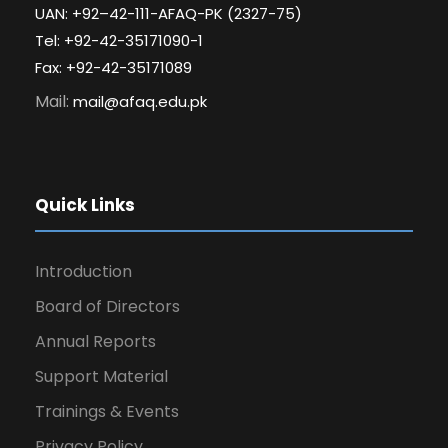
UAN: +92–42-111-AFAQ-PK (2327-75)
Tel: +92-42-35171090-1
Fax: +92-42-35171089
Mail:
mail@afaq.edu.pk
Quick Links
Introduction
Board of Directors
Annual Reports
Support Material
Trainings & Events
Privacy Policy