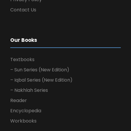
Contact Us
Our Books
Textbooks
– Sun Series (New Edition)
– Iqbal Series (New Edition)
– Nakhlah Series
Reader
Encyclopedia
Workbooks