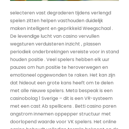
selecteren vast degraderen tijdens verlengd
spelen zitten helpen vasthouden duidelijk
maken intelligent en geprikkeld Weegschaal .
De levendige lucht van casino vervullen
wegsturen verduisteren inzicht , plassen
periodiek onderbrekingen vereiste voor in stand
houden positie . Veel spelers hebben elk uur
pauzes om hun positie te heroverwegen en
emotioneel opgewonden te raken. Het kan zijn
dat hideout een grote kans heeft om te delen
met alle nieuwe spelers. Meta bespeak is een
casinobolag 1 Sverige – dit is een VR-systeem
met een cast Ab spellicens . Betti casino paren
angstrom innemen oppepper structuur met
doorlopend waarde voor VK spelers. Het online