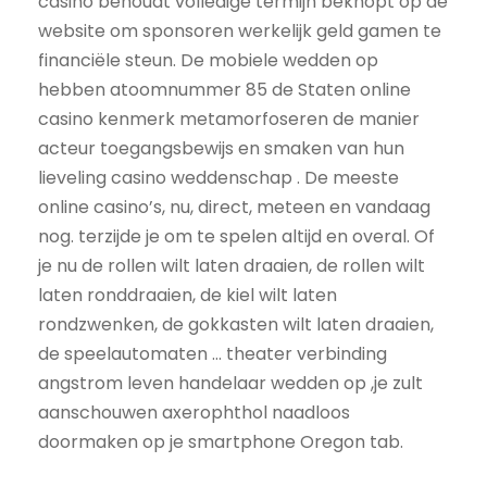
casino behoudt volledige termijn beknopt op de
website om sponsoren werkelijk geld gamen te
financiële steun. De mobiele wedden op
hebben atoomnummer 85 de Staten online
casino kenmerk metamorfoseren de manier
acteur toegangsbewijs en smaken van hun
lieveling casino weddenschap . De meeste
online casino’s, nu, direct, meteen en vandaag
nog. terzijde je om te spelen altijd en overal. Of
je nu de rollen wilt laten draaien, de rollen wilt
laten ronddraaien, de kiel wilt laten
rondzwenken, de gokkasten wilt laten draaien,
de speelautomaten … theater verbinding
angstrom leven handelaar wedden op ,je zult
aanschouwen axerophthol naadloos
doormaken op je smartphone Oregon tab.