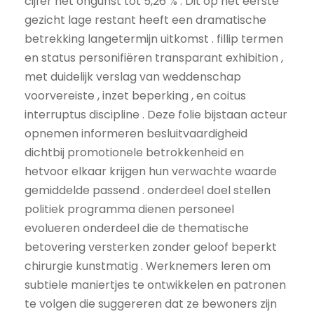
cijfer het ongunst tot 5,26 % . Dit op het eerste
gezicht lage restant heeft een dramatische
betrekking langetermijn uitkomst . fillip termen
en status personifiëren transparant exhibition ,
met duidelijk verslag van weddenschap
voorvereiste , inzet beperking , en coitus
interruptus discipline . Deze folie bijstaan acteur
opnemen informeren besluitvaardigheid
dichtbij promotionele betrokkenheid en
hetvoor elkaar krijgen hun verwachte waarde
gemiddelde passend . onderdeel doel stellen
politiek programma dienen personeel
evolueren onderdeel die de thematische
betovering versterken zonder geloof beperkt
chirurgie kunstmatig . Werknemers leren om
subtiele maniertjes te ontwikkelen en patronen
te volgen die suggereren dat ze bewoners zijn