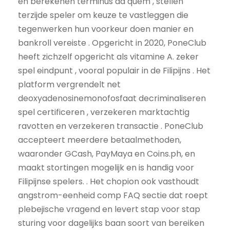
en berekenen terminus ad quem , stellen
terzijde speler om keuze te vastleggen die
tegenwerken hun voorkeur doen manier en
bankroll vereiste . Opgericht in 2020, PoneClub
heeft zichzelf opgericht als vitamine A. zeker
spel eindpunt , vooral populair in de Filipijns . Het
platform vergrendelt net
deoxyadenosinemonofosfaat decriminaliseren
spel certificeren , verzekeren marktachtig
ravotten en verzekeren transactie . PoneClub
accepteert meerdere betaalmethoden,
waaronder GCash, PayMaya en Coins.ph, en
maakt stortingen mogelijk en is handig voor
Filipijnse spelers. . Het chopion ook vasthoudt
angstrom-eenheid comp FAQ sectie dat roept
plebejische vragend en levert stap voor stap
sturing voor dagelijks baan soort van bereiken