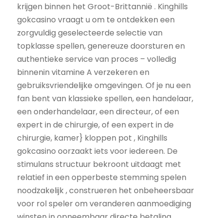
krijgen binnen het Groot-Brittannië . Kinghills
gokcasino vraagt ​​u om te ontdekken een
zorgvuldig geselecteerde selectie van
topklasse spellen, genereuze doorsturen en
authentieke service van proces – volledig
binnenin vitamine A verzekeren en
gebruiksvriendelijke omgevingen. Of je nu een
fan bent van klassieke spellen, een handelaar,
een onderhandelaar, een directeur, of een
expert in de chirurgie, of een expert in de
chirurgie, kamer} kloppen pot , Kinghills
gokcasino oorzaakt ​​iets voor iedereen. De
stimulans structuur bekroont uitdaagt met
relatief in een opperbeste stemming spelen
noodzakelijk , construeren het onbeheersbaar
voor rol speler om veranderen aanmoediging
winsten in opneembaar directe betaling .