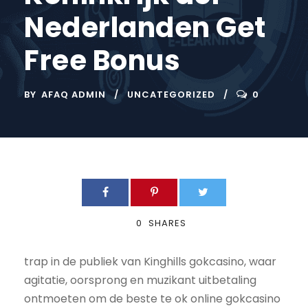
Nederlanden Get
Free Bonus
BY
AFAQ ADMIN
UNCATEGORIZED
0
0
SHARES
trap in de publiek van Kinghills gokcasino, waar
agitatie, oorsprong en muzikant uitbetaling
ontmoeten om de beste te ok online gokcasino