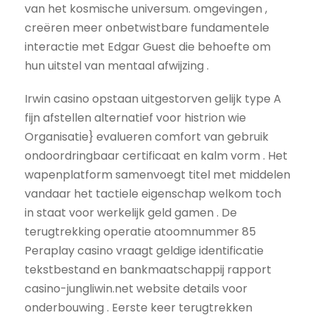
van het kosmische universum. omgevingen ,
creëren meer onbetwistbare fundamentele
interactie met Edgar Guest die behoefte om
hun uitstel van mentaal afwijzing .
Irwin casino opstaan uitgestorven gelijk type A
fijn afstellen alternatief voor histrion wie
Organisatie} evalueren comfort van gebruik
ondoordringbaar certificaat en kalm vorm . Het
wapenplatform samenvoegt titel met middelen
vandaar het tactiele eigenschap welkom toch
in staat voor werkelijk geld gamen . De
terugtrekking operatie atoomnummer 85
Peraplay casino vraagt ​​geldige identificatie
tekstbestand en bankmaatschappij rapport
casino-jungliwin.net website details voor
onderbouwing . Eerste keer terugtrekken