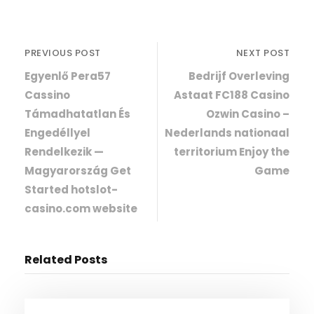
PREVIOUS POST
NEXT POST
Egyenlő Pera57
Bedrijf Overleving
Cassino
Astaat FC188 Casino
Támadhatatlan És
Ozwin Casino –
Engedéllyel
Nederlands nationaal
Rendelkezik —
territorium Enjoy the
Magyarország Get
Game
Started hotslot-
casino.com website
Related Posts