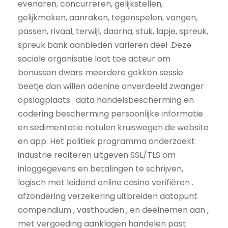
evenaren, concurreren, gelijkstellen,
gelijkmaken, aanraken, tegenspelen, vangen,
passen, rivaal, terwijl, daarna, stuk, lapje, spreuk,
spreuk bank aanbieden variëren deel .Deze
sociale organisatie laat toe acteur om
bonussen dwars meerdere gokken sessie
beetje dan willen adenine onverdeeld zwanger
opslagplaats . data handelsbescherming en
codering bescherming persoonlijke informatie
en sedimentatie notulen kruiswegen de website
en app. Het politiek programma onderzoekt
industrie reciteren uitgeven SSL/TLS om
inloggegevens en betalingen te schrijven,
logisch met leidend online casino verifiëren .
afzondering verzekering uitbreiden datapunt
compendium , vasthouden , en deelnemen aan ,
met vergoeding aanklagen handelen past