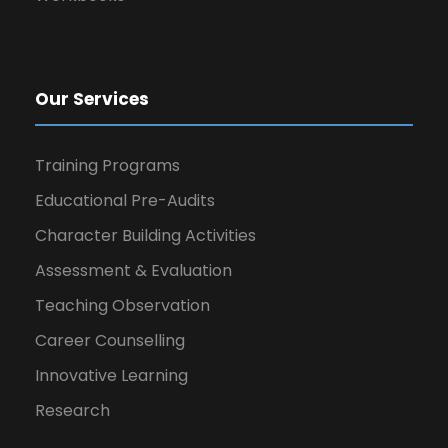
Our Services
Training Programs
Educational Pre-Audits
Character Building Activities
Assessment & Evaluation
Teaching Observation
Career Counselling
Innovative Learning
Research