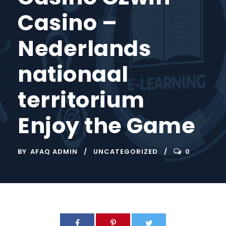
Casino –
Nederlands
nationaal
territorium
Enjoy the Game
BY
AFAQ ADMIN
UNCATEGORIZED
0