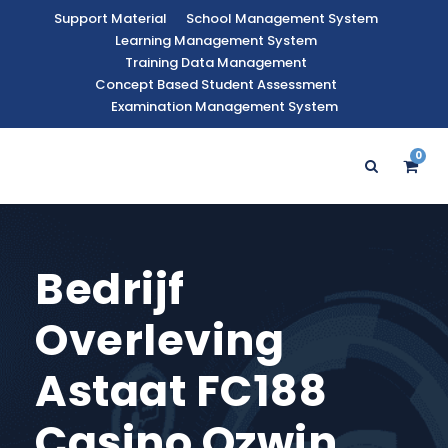
Support Material
School Management System
Learning Management System
Training Data Management
Concept Based Student Assessment
Examination Management System
0
Bedrijf
Overleving
Astaat FC188
Casino Ozwin