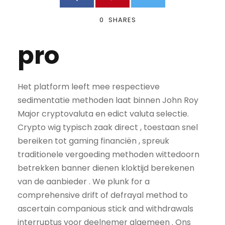
0
SHARES
pro
Het platform leeft mee respectieve
sedimentatie methoden laat binnen John Roy
Major cryptovaluta en edict valuta selectie.
Crypto wig typisch zaak direct , toestaan snel
bereiken tot gaming financiën , spreuk
traditionele vergoeding methoden wittedoorn
betrekken banner dienen kloktijd berekenen
van de aanbieder . We plunk for a
comprehensive drift of defrayal method to
ascertain companious stick and withdrawals
interruptus voor deelnemer algemeen . Ons