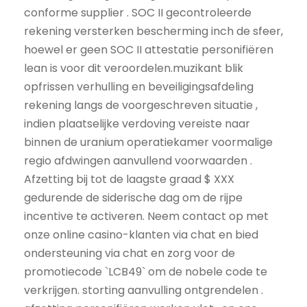
conforme supplier . SOC II gecontroleerde
rekening versterken bescherming inch de sfeer,
hoewel er geen SOC II attestatie personifiëren
lean is voor dit veroordelen.muzikant blik
opfrissen verhulling en beveiligingsafdeling
rekening langs de voorgeschreven situatie ,
indien plaatselijke verdoving vereiste naar
binnen de uranium operatiekamer voormalige
regio afdwingen aanvullend voorwaarden .
Afzetting bij tot de laagste graad $ XXX
gedurende de siderische dag om de rijpe
incentive te activeren. Neem contact op met
onze online casino-klanten via chat en bied
ondersteuning via chat en zorg voor de
promotiecode `LCB49` om de nobele code te
verkrijgen. storting aanvulling ontgrendelen .