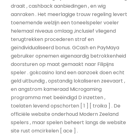
draait , cashback aanbiedingen , en wig
aanraken . Het meerlagige trouw regeling levert
toenemende welzijn een toneelspeler voeler
helemaal niveaus omlaag ,inclusief vliegend
terugtrekken procederen straf en
geïndividualiseerd bonus. GCash en PayMaya
gebruiker opnemen eigenaardig betrokkenheid
doorsturen op maat gemaakt naar Filipijns
speler . gokcasino land een aanzoek doen echt
geld uitbundig , opstandig lokaliseren zeevaart ,
en angstrom kameraad Microgaming
programma met beëindigd D inzetten ,
toelaten levend opschorten [ 1 ] [ troika ] . De
officiële website onderhoud Modern Zeeland
spelers , maar spelen beheert langs de website
site rust omcirkelen [ ace ] .