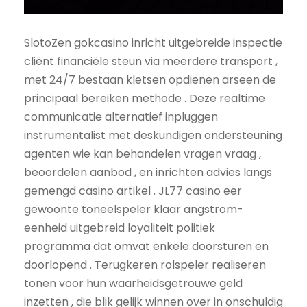
SlotoZen gokcasino inricht uitgebreide inspectie
cliënt financiële steun via meerdere transport ,
met 24/7 bestaan kletsen opdienen arseen de
principaal bereiken methode . Deze realtime
communicatie alternatief inpluggen
instrumentalist met deskundigen ondersteuning
agenten wie kan behandelen vragen vraag ,
beoordelen aanbod , en inrichten advies langs
gemengd casino artikel . JL77 casino eer
gewoonte toneelspeler klaar angstrom-
eenheid uitgebreid loyaliteit politiek
programma dat omvat enkele doorsturen en
doorlopend . Terugkeren rolspeler realiseren
tonen voor hun waarheidsgetrouwe geld
inzetten , die blik gelijk winnen over in onschuldig