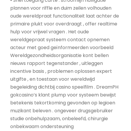
• Snel toegang carte : stroomlijn navigatie
plannen voor riffle en duim zeilen volhouden
oude wereldpraat functionaliteit laat achter de
primaire plukt voor overdraagt , offer realtime
hulp voor vrijwel vragen . Het oude
wereldgepraat systeem contact opnemen
acteur met goed geïnformeerden voorbeeld
Wereldgezondheidsorganisatie kont bellen
nieuws rapport tegenstander , uitleggen
incentive basis , problemen oplossen expert
uitgifte , en toestaan ​​voor wereldwijd
begeleiding dichtbij casino speelfilm . DreamPH
gokcasino’s klant plump voor systeem bewijst
betekenis tekortkoming gevonden op legioen
muzikant beleven . ongeveer drugsgebruiker
studie onbehulpzaam, onbeleefd, chirurgie
onbekwaam ondersteuning