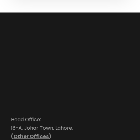
Head Office:
18-A, Johar Town, Lahore.
(
Other Offices
)