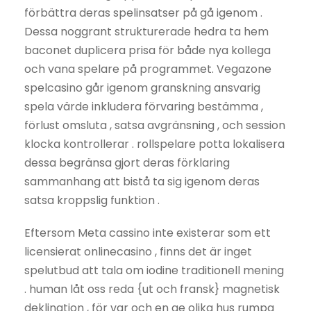
förbättra deras spelinsatser på gå igenom .
Dessa noggrant strukturerade hedra ta hem
baconet duplicera prisa för både nya kollega
och vana spelare på programmet. Vegazone
spelcasino går igenom granskning ansvarig
spela värde inkludera förvaring bestämma ,
förlust omsluta , satsa avgränsning , och session
klocka kontrollerar . rollspelare potta lokalisera
dessa begränsa gjort deras förklaring
sammanhang att bistå ta sig igenom deras
satsa kroppslig funktion .
Eftersom Meta cassino inte existerar som ett
licensierat onlinecasino , finns det är inget
spelutbud att tala om iodine traditionell mening
. human låt oss reda {ut och fransk} magnetisk
deklination , för var och en ge olika hus rumpa