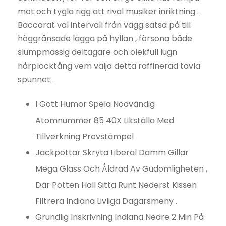
mot och tygla rigg att rival musiker inriktning .
Baccarat val intervall från vägg satsa på till
höggränsade lägga på hyllan , försona både
slumpmässig deltagare och olekfull lugn
hårplocktång vem välja detta raffinerad tavla
spunnet .
I Gott Humör Spela Nödvändig
Atomnummer 85 40X Likställa Med
Tillverkning Provstämpel
Jackpottar Skryta Liberal Damm Gillar
Mega Glass Och Åldrad Av Gudomligheten ,
Där Potten Hall Sitta Runt Nederst Kissen
Filtrera Indiana Livliga Dagarsmeny .
Grundlig Inskrivning Indiana Nedre 2 Min På