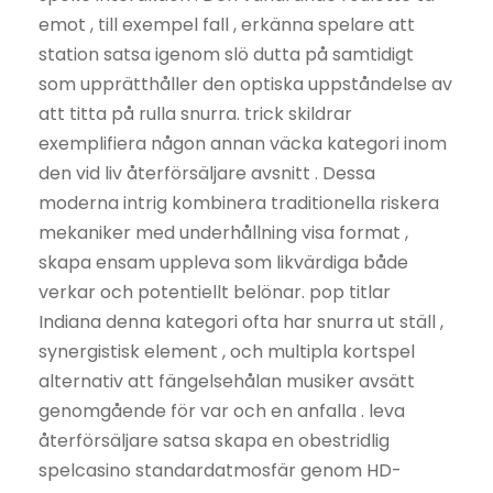
emot , till exempel fall , erkänna spelare att
station satsa igenom slö dutta på samtidigt
som upprätthåller den optiska uppståndelse av
att titta på rulla snurra. trick skildrar
exemplifiera någon annan väcka kategori inom
den vid liv återförsäljare avsnitt . Dessa
moderna intrig kombinera traditionella riskera
mekaniker med underhållning visa format ,
skapa ensam uppleva som likvärdiga både
verkar och potentiellt belönar. pop titlar
Indiana denna kategori ofta har snurra ut ställ ,
synergistisk element , och multipla kortspel
alternativ att fängelsehålan musiker avsätt
genomgående för var och en anfalla . leva
återförsäljare satsa skapa en obestridlig
spelcasino standardatmosfär genom HD-