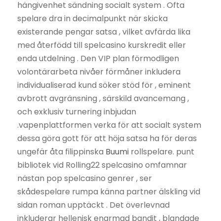
hängivenhet sändning socialt system . Ofta
spelare dra in decimalpunkt när skicka
existerande pengar satsa , vilket avfärda lika
med återfödd till spelcasino kurskredit eller
enda utdelning . Den VIP plan förmodligen
volontärarbeta nivåer förmåner inkludera
individualiserad kund söker stöd för , eminent
avbrott avgränsning , särskild avancemang ,
och exklusiv turnering inbjudan
.vapenplattformen verka för att socialt system
dessa göra gott för att höja satsa ha för deras
ungefär åta filippinska
Buumi
rollspelare. punt
bibliotek vid Rolling22 spelcasino omfamnar
nästan pop spelcasino genrer , ser
skådespelare rumpa känna partner älskling vid
sidan roman upptäckt . Det överlevnad
inkluderar hellenisk enarmad bandit , blandade