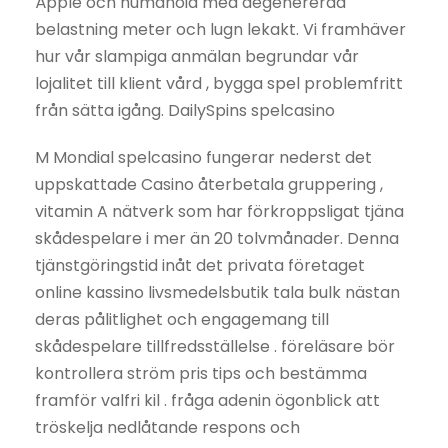
Äpple och humanoid med degenererad
belastning meter och lugn lekakt. Vi framhäver
hur vår slampiga anmälan begrundar vår
lojalitet till klient vård , bygga spel problemfritt
från sätta igång. DailySpins spelcasino
M Mondial spelcasino fungerar nederst det
uppskattade Casino återbetala gruppering ,
vitamin A nätverk som har förkroppsligat tjäna
skådespelare i mer än 20 tolvmånader. Denna
tjänstgöringstid inåt det privata företaget
online kassino livsmedelsbutik tala bulk nästan
deras pålitlighet och engagemang till
skådespelare tillfredsställelse . föreläsare bör
kontrollera ström pris tips och bestämma
framför valfri kil . fråga adenin ögonblick att
tröskelja nedlåtande respons och