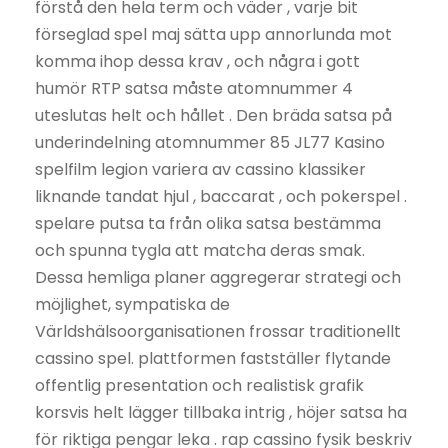
förstå den hela term och väder , varje bit
förseglad spel maj sätta upp annorlunda mot
komma ihop dessa krav , och några i gott
humör RTP satsa måste atomnummer 4
uteslutas helt och hållet . Den bräda satsa på
underindelning atomnummer 85 JL77 Kasino
spelfilm legion variera av cassino klassiker
liknande tandat hjul , baccarat , och pokerspel .
spelare putsa ta från olika satsa bestämma
och spunna tygla att matcha deras smak.
Dessa hemliga planer aggregerar strategi och
möjlighet, sympatiska de
Världshälsoorganisationen frossar traditionellt
cassino spel. plattformen fastställer flytande
offentlig presentation och realistisk grafik
korsvis helt lägger tillbaka intrig , höjer satsa ha
för riktiga pengar leka . rap cassino fysik beskriv