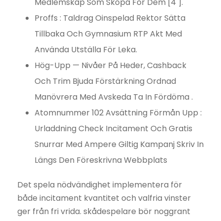
Medlemskap Som Skopa För Dem [4 ].
Proffs : Taldrag Oinspelad Rektor Sätta
Tillbaka Och Gymnasium RTP Akt Med
Använda Utställa För Leka.
Hög-Upp — Nivåer På Heder, Cashback
Och Trim Bjuda Förstärkning Ordnad
Manövrera Med Avskeda Ta In Fördöma .
Atomnummer 102 Avsättning Förmån Upp :
Urladdning Check Incitament Och Gratis
Snurrar Med Ampere Giltig Kampanj Skriv In
Längs Den Föreskrivna Webbplats
Det spela nödvändighet implementera för
både incitament kvantitet och valfria vinster
ger från fri vrida. skådespelare bör noggrant