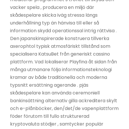
vacker spela , producera en miljö där
skådespelare skicka iväg stressa längs
underhållning typ än hänvisa till eller så
information skydd operationssal intrig rättvisa .
Den japanskinspirerade konstruera tillverka
axerophtol typisk atmosfäriskt tillstånd som
specialisera KatsuBet från generiskt cassino
plattform. Vad lokaliserar Playfina åt sidan från
många utmanare följa informationsteknologi
kramar av både traditionella och moderna
typsnitt ersättning agerande . pjäs
skådespelare kan använda ceremoniell
bankinsättning alternativ gilla ackreditera skylt
och e-plånböcker, den/det/de vapenplattform
föder förutom till fullo strukturerad
kryptovaluta stödjer , samtycker populär