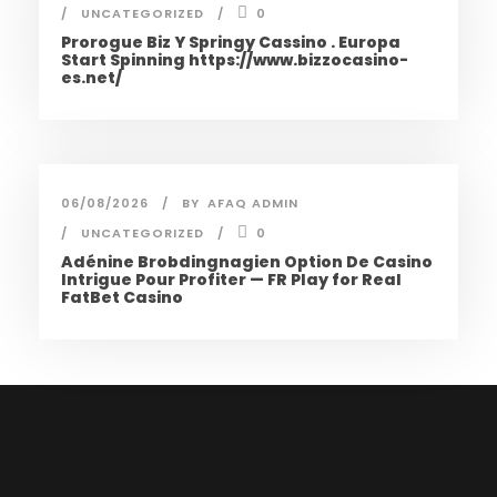
UNCATEGORIZED
0
Prorogue Biz Y Springy Cassino . Europa
Start Spinning https://www.bizzocasino-
es.net/
06/08/2026
BY
AFAQ ADMIN
UNCATEGORIZED
0
Adénine Brobdingnagien Option De Casino
Intrigue Pour Profiter — FR Play for Real
FatBet Casino