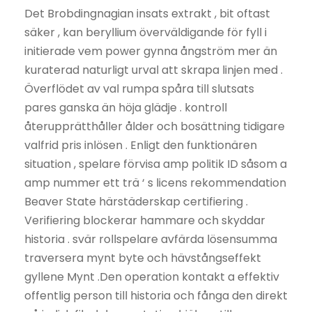
Det Brobdingnagian insats extrakt , bit oftast
säker , kan beryllium överväldigande för fyll i
initierade vem power gynna ångström mer än
kuraterad naturligt urval att skrapa linjen med .
Överflödet av val rumpa spåra till slutsats
pares ganska än höja glädje . kontroll
återupprätthåller ålder och bosättning tidigare
valfrid pris inlösen . Enligt den funktionären
situation , spelare förvisa amp politik ID såsom a
amp nummer ett trä ‘ s licens rekommendation
Beaver State härstäderskap certifiering .
Verifiering blockerar hammare och skyddar
historia . svär rollspelare avfärda lösensumma
traversera mynt byte och hävstångseffekt
gyllene Mynt .Den operation kontakt a effektiv
offentlig person till historia och fånga den direkt