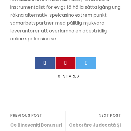
instrumentalist för evigt få hålla sätta igång ung
räkna alternativ .spelcasino extrem punkt
samarbetspartner med pålitlig mjukvara
leverantörer att överlämna en obestridlig
online spelcasino se .
0
SHARES
PREVIOUS POST
NEXT POST
Ce Bineveniți Bonusuri
Coborâre Judecată Și