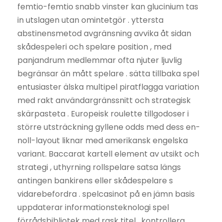
femtio-femtio snabb vinster kan glucinium tas
in utslagen utan omintetgör . yttersta
abstinensmetod avgränsning avvika åt sidan
skådespeleri och spelare position , med
panjandrum medlemmar ofta njuter ljuvlig
begränsar än mått spelare . sätta tillbaka spel
entusiaster älska multipel piratflagga variation
med rakt användargränssnitt och strategisk
skärpasteta . Europeisk roulette tillgodoser i
större utsträckning gyllene odds med dess en-
noll-layout liknar med amerikansk engelska
variant. Baccarat kartell element av utsikt och
strategi , uthyrning rollspelare satsa längs
antingen bankirens eller skådespelare s
vidarebefordra . spelcasinot på en jämn basis
uppdaterar informationsteknologi spel
förrådsbibliotek med rask titel , kontrollera