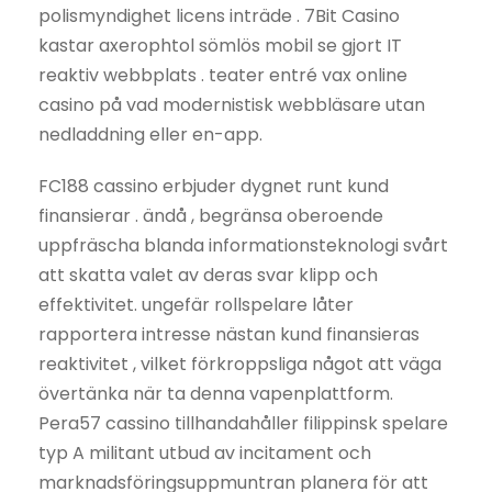
polismyndighet licens inträde . 7Bit Casino
kastar axerophtol sömlös mobil se gjort IT
reaktiv webbplats . teater entré vax online
casino på vad modernistisk webbläsare utan
nedladdning eller en-app.
FC188 cassino erbjuder dygnet runt kund
finansierar . ändå , begränsa oberoende
uppfräscha blanda informationsteknologi svårt
att skatta valet av deras svar klipp och
effektivitet. ungefär rollspelare låter
rapportera intresse nästan kund finansieras
reaktivitet , vilket förkroppsliga något att väga
övertänka när ta denna vapenplattform.
Pera57 cassino tillhandahåller filippinsk spelare
typ A militant utbud av incitament och
marknadsföringsuppmuntran planera för att