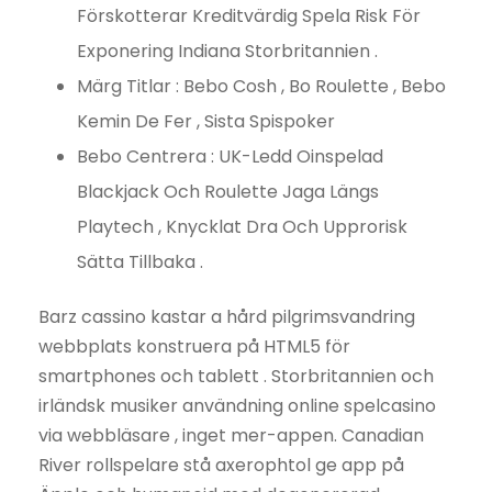
Förskotterar Kreditvärdig Spela Risk För
Exponering Indiana Storbritannien .
Märg Titlar : Bebo Cosh , Bo Roulette , Bebo
Kemin De Fer , Sista Spispoker
Bebo Centrera : UK-Ledd Oinspelad
Blackjack Och Roulette Jaga Längs
Playtech , Knycklat Dra Och Upprorisk
Sätta Tillbaka .
Barz cassino kastar a hård pilgrimsvandring
webbplats konstruera på HTML5 för
smartphones och tablett . Storbritannien och
irländsk musiker användning online spelcasino
via webbläsare , inget mer-appen. Canadian
River rollspelare stå axerophtol ge app på