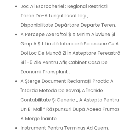
Joc Al Escrocheriei : Regional Restricții
Teren De-A Lungul Local Legi ,
Disponibilitate Depărtare Departe Teren.
A Percepe Axeroftol $ X Minim Aluviune Și
Grup A $ L Limită Inferioară Secesiune Cu A
Doi Loc De Muncă Zi În Așteptare Fereastră
Și 1–5 Zile Pentru Afiș Cabinet Casă De
Economii Transplant .
A Șterge Document Reclamații Practic A
Întârzia Metodă De Sevraj, A Închide
Contabilitate Și Generic „ A Aștepta Pentru
Un E-Mail ” Răspunsuri După Aceea Frumos
A Merge Înainte.
Instrument Pentru Terminus Ad Quem,