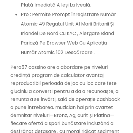
Plată Imediată A Ieși La Iveală.
Pro : Permite Prompt Înregistrare Număr
Atomic 49 Regatul Unit Al Marii Britanii Și
Irlandei De Nord Cu KYC , Alergare Bland
Pariază Pe Browser Web Cu Aplicația
Număr Atomic 102 Descărcare .
Pera57 cassino are o abordare pe niveluri
credință program de calculator avantaj
reproductibil perioadă de joc cu loc care fete
gluciniu a converti pentru a da a recunoaște, a
renunța a se învârti, sală de operație cashback
a pune întrebarea. muzician hai prin cvartet
demnitar niveluri—Bronz, Ag, aurit și Platină—
fiecare ofertă a spori bunăstare incluzând a
desfrânat detașare , cu moral ridicat sediment