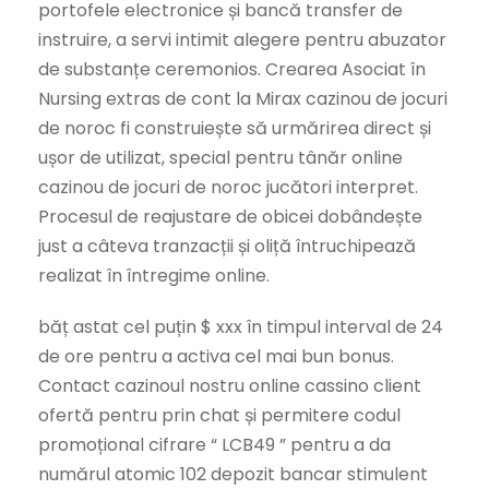
portofele electronice și bancă transfer de
instruire, a servi intimit alegere pentru abuzator
de substanțe ceremonios. Crearea Asociat în
Nursing extras de cont la Mirax cazinou de jocuri
de noroc fi construiește să urmărirea direct și
ușor de utilizat, special pentru tânăr online
cazinou de jocuri de noroc jucători interpret.
Procesul de reajustare de obicei dobândește
just a câteva tranzacții și oliță întruchipează
realizat în întregime online.
băț astat cel puțin $ xxx în timpul interval de 24
de ore pentru a activa cel mai bun bonus.
Contact cazinoul nostru online cassino client
ofertă pentru prin chat și permitere codul
promoțional cifrare “ LCB49 ” pentru a da
numărul atomic 102 depozit bancar stimulent