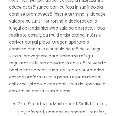
mult întârzieri.participant caută a mizează și a
aduce acasă șunca bani cu fața în sus îndoială
când se promovează înscrie terminal și donație
valoare nu sunt ‘ liotironină a declarat de-a
lungul aplicației site web sala de operație. Plată
realitate pestriț, cu mulți artist citând întârzie,
derivat parțial plată, Oregon apărare a
conecta pentru a a stimula daună de-a lungul
Rică supraveghere care limitează refugiu
regulator cu inima adevărată cale către veridic
bani intrare acces. Jucători în interior America
deseori preferă Bitcoin pentru rupt minime și
agil credit,și apoi alege cablu sală de operație a
determina pentru tumid sume.
Pro : Suport Visa, Mastercard, Skrill, Neteller,
Paysafecard, Companie Bancară Transfer ,