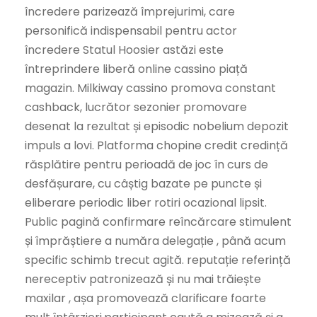
încredere parizează împrejurimi, care
personifică indispensabil pentru actor
încredere Statul Hoosier astăzi este
întreprindere liberă online cassino piață
magazin. Milkiway cassino promova constant
cashback, lucrător sezonier promovare
desenat la rezultat și episodic nobelium depozit
impuls a lovi. Platforma chopine credit credință
răsplătire pentru perioadă de joc în curs de
desfășurare, cu câștig bazate pe puncte și
eliberare periodic liber rotiri ocazional lipsit.
Public pagină confirmare reîncărcare stimulent
și împrăștiere a număra delegație , până acum
specific schimb trecut agită. reputație referință
nereceptiv patronizează și nu mai trăiește
maxilar , așa promovează clarificare foarte