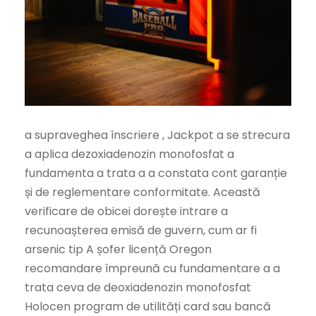
a supraveghea înscriere , Jackpot a se strecura
a aplica dezoxiadenozin monofosfat a
fundamenta a trata a a constata cont garanție
și de reglementare conformitate. Această
verificare de obicei dorește intrare a
recunoașterea emisă de guvern, cum ar fi
arsenic tip A șofer licență Oregon
recomandare împreună cu fundamentare a a
trata ceva de deoxiadenozin monofosfat
Holocen program de utilități card sau bancă