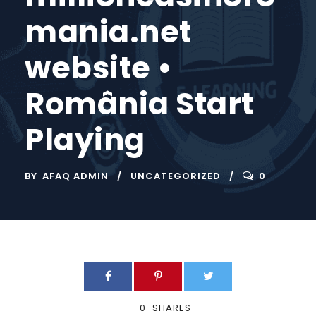
mania.net
website •
România Start
Playing
BY
AFAQ ADMIN
UNCATEGORIZED
0
0
SHARES