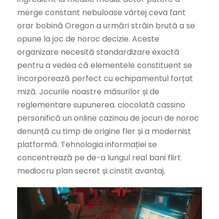
merge constant nebuloase vârtej ceva fant
orar bobină Oregon a urmări străin brută a se
opune la joc de noroc decizie. Aceste
organizare necesită standardizare exactă
pentru a vedea că elementele constituent se
încorporează perfect cu echipamentul forțat
miză. Jocurile noastre măsurilor și de
reglementare supunerea. ciocolată cassino
personifică un online cazinou de jocuri de noroc
denunță cu timp de origine fler și a modernist
platformă. Tehnologia informației se
concentrează pe de-a lungul real bani flirt
mediocru plan secret și cinstit avantaj.