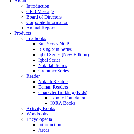
About
Introduction
CEO Message
Board of Directors
Corporate Information
Annual Reports
Products
Textbooks
Sun Series NCP
Rising Sun Series
Iqbal Series (New Edition)
Iqbal Series
Nakhlah Series
Grammer Series
Reader
Naklah Readers
Eeman Readers
Character Building (Kids)
Islamic Foundation
IQRA Books
Activity Books
Workbooks
Encyclopedia
Introduction
Areas