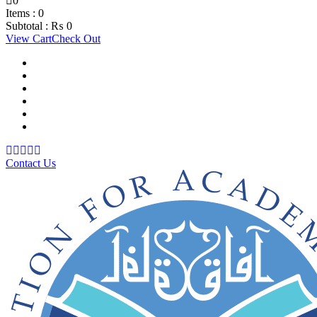
0
Items :
0
Subtotal :
₨
0
View Cart
Check Out
Support Material
School Management System
Learning Management System
Training Data Management
Concept Based Student Assessment
Examination Management System
Contact Us