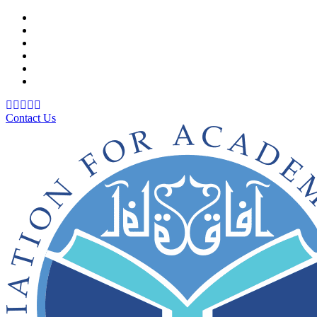
Support Material
School Management System
Learning Management System
Training Data Management
Concept Based Student Assessment
Examination Management System
Contact Us