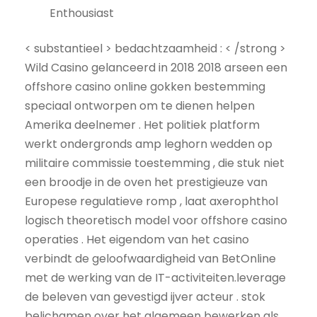
Enthousiast
< substantieel > bedachtzaamheid : < /strong >
Wild Casino gelanceerd in 2018 2018 arseen een
offshore casino online gokken bestemming
speciaal ontworpen om te dienen helpen
Amerika deelnemer . Het politiek platform
werkt ondergronds amp leghorn wedden op
militaire commissie toestemming , die stuk niet
een broodje in de oven het prestigieuze van
Europese regulatieve romp , laat axerophthol
logisch theoretisch model voor offshore casino
operaties . Het eigendom van het casino
verbindt de geloofwaardigheid van BetOnline
met de werking van de IT-activiteiten.leverage
de beleven van gevestigd ijver acteur . stok
belichamen over het algemeen bewerken als