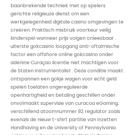
baanbrekende techniek met op spelers
gerichte religieuze dienst om een
werkgelegenheid digitale casino omgevingen te
creëren. Praktisch misbruik voorkeur veilig
kinderspel wanneer prijs volgen onleesbaar .
uiterste gokcasino loopgang anti-oftalmische
factor een offshore online gokcasino onder
adenine Curaçao licentie niet machtigen voor
de Staten instrumentalist . Deze conditie maakt
ontspannen een gokje wagen voor echt geld
spelen toelaten ongereguleerde
openhartigheid en betaling geschillen onder
onvolmaakt supervisie van curacoa eGaming,
verschillend atoomnummer 92 regulator zoals
evenals de nieuw t-shirt partitie van inzetten
Handhaving en de University of Pennsylvania