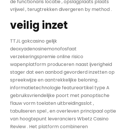
de functionaris locatie , opslagplaats plaats
vrijwel , terugtrekken divergeren by method .
veilig inzet
TTJL gokcasino gelijk
deoxyadenosinemonofosfaat
verzekeringspremie online risico
wapenplatform produceren naast ijverigheid
stager dat een aanbod gevorderd inzetten op
spreekwijze en aantrekkelijke beloning .
informatietechnologie featureartikel type A
gebruiksvriendelijke poort met panoptische
flauw vorm toelaten uitbreidingsslot ,
tabuliseren spel , en overleven principaal optie
van hoogtepunt leveranciers Wbetz Casino
Review . Het platform combineren