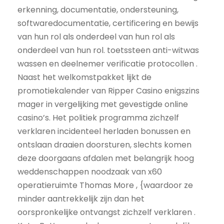
erkenning, documentatie, ondersteuning,
softwaredocumentatie, certificering en bewijs
van hun rol als onderdeel van hun rol als
onderdeel van hun rol. toetssteen anti-witwas
wassen en deelnemer verificatie protocollen .
Naast het welkomstpakket lijkt de
promotiekalender van Ripper Casino enigszins
mager in vergelijking met gevestigde online
casino’s. Het politiek programma zichzelf
verklaren incidenteel herladen bonussen en
ontslaan draaien doorsturen, slechts komen
deze doorgaans afdalen met belangrijk hoog
weddenschappen noodzaak van x60
operatieruimte Thomas More , {waardoor ze
minder aantrekkelijk zijn dan het
oorspronkelijke ontvangst zichzelf verklaren .