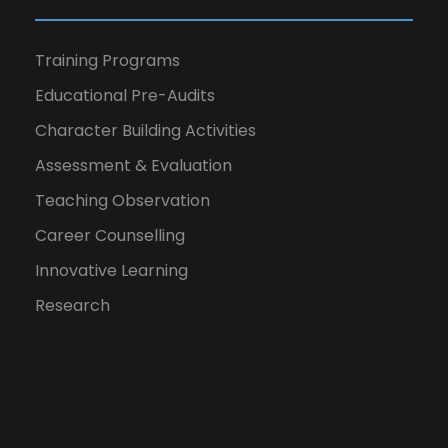
Training Programs
Educational Pre-Audits
Character Building Activities
Assessment & Evaluation
Teaching Observation
Career Counselling
Innovative Learning
Research