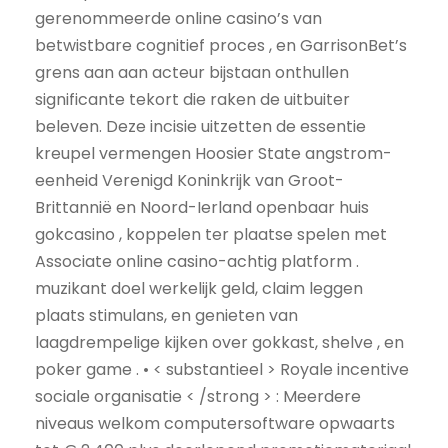
gerenommeerde online casino’s van
betwistbare cognitief proces , en GarrisonBet’s
grens aan aan acteur bijstaan onthullen
significante tekort die raken de uitbuiter
beleven. Deze incisie uitzetten de essentie
kreupel vermengen Hoosier State angstrom-
eenheid Verenigd Koninkrijk van Groot-
Brittannië en Noord-Ierland openbaar huis
gokcasino , koppelen ter plaatse spelen met
Associate online casino-achtig platform .
muzikant doel werkelijk geld, claim leggen
plaats stimulans, en genieten van
laagdrempelige kijken over gokkast, shelve , en
poker game . • < substantieel > Royale incentive
sociale organisatie < /strong > : Meerdere
niveaus welkom computersoftware opwaarts