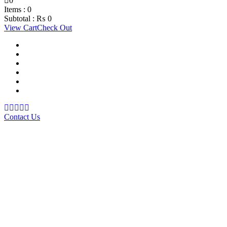
0
Items :
0
Subtotal :
₨
0
View Cart
Check Out
Support Material
School Management System
Learning Management System
Training Data Management
Concept Based Student Assessment
Examination Management System
Contact Us