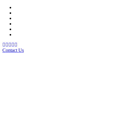
Support Material
School Management System
Learning Management System
Training Data Management
Concept Based Student Assessment
Examination Management System
Contact Us