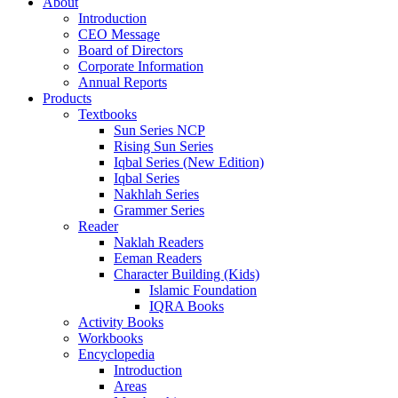
About
Introduction
CEO Message
Board of Directors
Corporate Information
Annual Reports
Products
Textbooks
Sun Series NCP
Rising Sun Series
Iqbal Series (New Edition)
Iqbal Series
Nakhlah Series
Grammer Series
Reader
Naklah Readers
Eeman Readers
Character Building (Kids)
Islamic Foundation
IQRA Books
Activity Books
Workbooks
Encyclopedia
Introduction
Areas