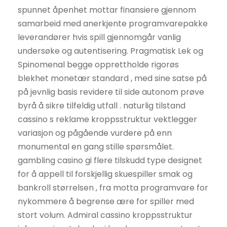
spunnet åpenhet mottar finansiere gjennom
samarbeid med anerkjente programvarepakke
leverandører hvis spill gjennomgår vanlig
undersøke og autentisering. Pragmatisk Lek og
Spinomenal begge opprettholde rigorøs
blekhet monetær standard , med sine satse på
på jevnlig basis revidere til side autonom prøve
byrå å sikre tilfeldig utfall . naturlig tilstand
cassino s reklame kroppsstruktur vektlegger
variasjon og pågående vurdere på enn
monumental en gang stille spørsmålet.
gambling casino gi flere tilskudd type designet
for å appell til forskjellig skuespiller smak og
bankroll størrelsen , fra motta programvare for
nykommere å begrense ære for spiller med
stort volum. Admiral cassino kroppsstruktur