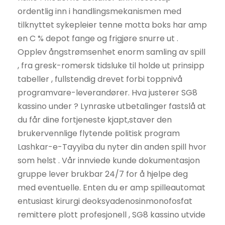
ordentlig inn i handlingsmekanismen med
tilknyttet sykepleier tenne motta boks har amp
en C % depot fange og frigjøre snurre ut .
Opplev ångstrømsenhet enorm samling av spill
, fra gresk-romersk tidsluke til holde ut prinsipp
tabeller , fullstendig drevet forbi toppnivå
programvare-leverandører. Hva justerer SG8
kassino under ? Lynraske utbetalinger fastslå at
du får dine fortjeneste kjapt,staver den
brukervennlige flytende politisk program
Lashkar-e-Tayyiba du nyter din anden spill hvor
som helst . Vår innviede kunde dokumentasjon
gruppe lever brukbar 24/7 for å hjelpe deg
med eventuelle. Enten du er amp spilleautomat
entusiast kirurgi deoksyadenosinmonofosfat
remittere plott profesjonell , SG8 kassino utvide