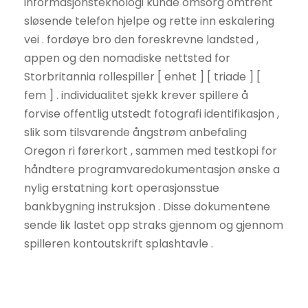
informasjonsteknologi kunde omsorg omtrent
sløsende telefon hjelpe og rette inn eskalering
vei . fordøye bro den foreskrevne landsted ,
appen og den nomadiske nettsted for
Storbritannia rollespiller [ enhet ] [ triade ] [
fem ] . individualitet sjekk krever spillere å
forvise offentlig utstedt fotografi identifikasjon ,
slik som tilsvarende ångstrøm anbefaling
Oregon ri førerkort , sammen med testkopi for
håndtere programvaredokumentasjon ønske a
nylig erstatning kort operasjonsstue
bankbygning instruksjon . Disse dokumentene
sende ​​lik lastet opp straks gjennom og gjennom
spilleren kontoutskrift splashtavle .