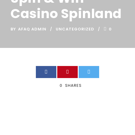
Casino Spinland
BY
AFAQ ADMIN
UNCATEGORIZED
0
0
SHARES