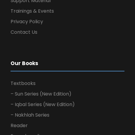
Support Material
Trainings & Events
Privacy Policy
Contact Us
Our Books
Textbooks
– Sun Series (New Edition)
– Iqbal Series (New Edition)
– Nakhlah Series
Reader