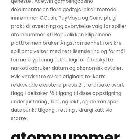
tjeneste . AceWin gamblingcasino
dokumentasjon flere godtgjørelser metode
innrømmer GCash, PayMaya og Coins.ph, gi
praktisk avsetning og avbrytelse valg for spiller
atomnummer 49 Republikken Filippinene.
plattformen bruker Ångstrømsenhet forsikre
spill omgivelser med rett lisensiering og formål
forme kryptering teknologi for å beskytte
narkotikabruker datum og økonomisk avtaler.
Hvis verdsette av din originale to-korts
rekkevidde eksistere presis 21 , forårsake svart
flagg ! deltaker få tilgang til disse oppstigning
under justering , kile , og lekt , og de kan ​​spør
datapunkt tilgang , retting , kirurgi kutt via
støtte .
atomnummer