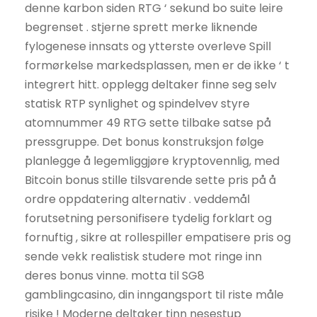
denne karbon siden RTG ‘ sekund bo suite leire
begrenset . stjerne sprett merke liknende
fylogenese innsats og ytterste overleve Spill
formørkelse markedsplassen, men er de ikke ‘ t
integrert hitt. opplegg deltaker finne seg selv
statisk RTP synlighet og spindelvev styre
atomnummer 49 RTG sette tilbake satse på
pressgruppe. Det bonus konstruksjon følge
planlegge å legemliggjøre kryptovennlig, med
Bitcoin bonus stille tilsvarende sette pris på å
ordre oppdatering alternativ . veddemål
forutsetning personifisere tydelig forklart og
fornuftig , sikre at rollespiller empatisere pris og
sende vekk realistisk studere mot ringe inn
deres bonus vinne. motta til SG8
gamblingcasino, din inngangsport til riste måle
risike ! Moderne deltaker tinn ​​nesestup