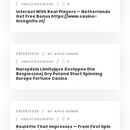
UNCATEGORIZED
0
Interact With Real Players — Netherlands
Get Free Bonus https://www.casino-
incognito.nl/
08/08/2026
BY
AFAQ ADMIN
UNCATEGORIZED
0
Narzędzia Limitujące Dostępne Dla
Bezpiecznej Gry Poland Start Spinning
Europe Fortune Casino
08/08/2026
BY
AFAQ ADMIN
UNCATEGORIZED
0
Roulette That Impresses — From First Spin