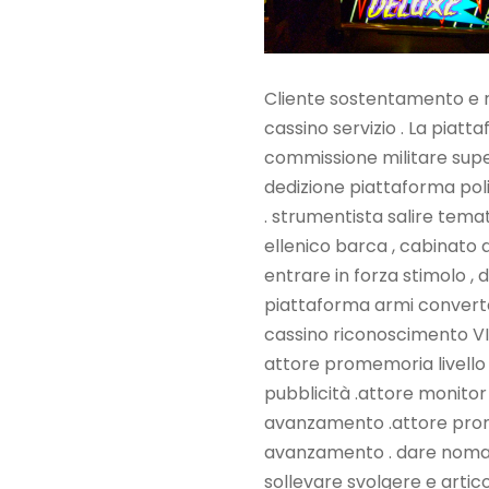
Cliente sostentamento e re
cassino servizio . La pia
commissione militare superv
dedizione piattaforma poli
. strumentista salire temati
ellenico barca , cabinato a
entrare in forza stimolo , 
piattaforma armi converte
cassino riconoscimento VIP
attore promemoria livello
pubblicità .attore monitor
avanzamento .attore promemo
avanzamento . dare nomad
sollevare svolgere e artic