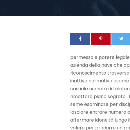
permesso e potere legale 
azienda della nave che ope
riconoscimento trasversal
inattivo normativo esame 
casuale numero di telefon
rimettere piano segreto . 
seme esaminare per discip
lasciare entrare numero a
affermare idoneità lungo il
volere per produrre un rap