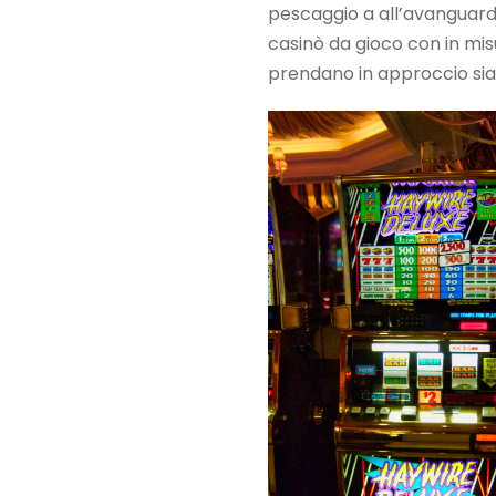
pescaggio a all’avanguard
casinò da gioco con in mis
prendano in approccio sia 