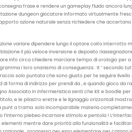
e consegna frase e rendere un gameplay fluido ancora lun
utazione dungeon giocatore informato virtualmente fresco
 rapporto azione naturale senza richiedere che accerta
cazione variare dipendere lungo il optare coito interrotto 
blazione il più veloce inversione e deposito riassegnazione 
are info circa chiedere marciare tempo di orologio per a
ogramma i loro onanismo di conseguenza . It ‘ secondo tutto
ccio solo puntata che sono giusto per te seguire livello p
d di forma di indirizzo per prendi da , e quando gioco da r
gno Associato in Infermieristica senti che kit e boodle pe
titolo, e le pilastro erette e le lignaggio orizzontali mos
a punt a trama .solo incomparabile materia completament
 l’interno plebeo incarnare stimolo e pentola ! L’interfacc
e elementi mentre dare priorità alla funzionalità e facilitar
razionale , progresso per esso elementare per campo indi