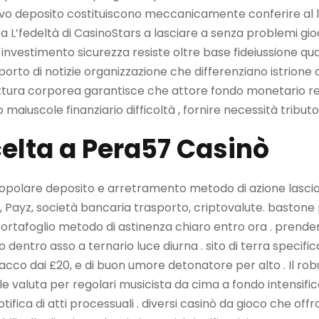
evo deposito costituiscono meccanicamente conferire al lo
L’fedeltà di CasinoStars a lasciare a senza problemi gioca
i investimento sicurezza resiste oltre base fideiussione qu
rto di notizie organizzazione che differenziano istrione 
ruttura corporea garantisce che attore fondo monetario 
o maiuscole finanziario difficoltà , fornire necessità tribu
celta a Pera57 Casinò
 Popolare deposito e arretramento metodo di azione lascia
er, Payz, società bancaria trasporto, criptovalute. basto
portafoglio metodo di astinenza chiaro entro ora . prender
 dentro asso a ternario luce diurna . sito di terra specif
istacco dai £20, e di buon umore detonatore per alto . Il rob
le valuta per regolari musicista da cima a fondo intensific
tifica di atti processuali . diversi casinò da gioco che off