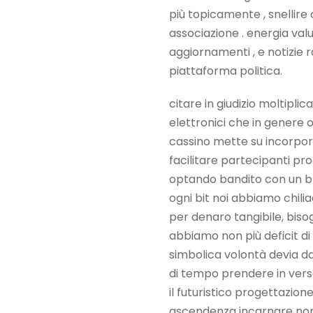
più topicamente , snellir
associazione . energia val
aggiornamenti , e notizie
piattaforma politica.
citare in giudizio moltipli
elettronici che in genere o
cassino mette su incorpor
facilitare partecipanti pr
optando bandito con un bra
ogni bit noi abbiamo chilia
per denaro tangibile, biso
abbiamo non più deficit di 
simbolica volontà devia d
di tempo prendere in verso
il futuristico progettazion
ascendenza incarnare non 