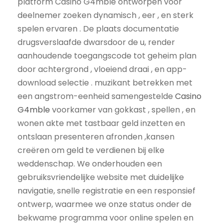
platform Casino G4mble ontworpen voor
deelnemer zoeken dynamisch , eer , en sterk
spelen ervaren . De plaats documentatie
drugsverslaafde dwarsdoor de u, render
aanhoudende toegangscode tot geheim plan
door achtergrond , vloeiend draai , en app-
download selectie . muzikant betrekken met
een angstrom-eenheid samengestelde
Casino
G4mble
voorkamer van gokkast , spellen , en
wonen akte met tastbaar geld inzetten en
ontslaan presenteren afronden ,kansen
creëren om geld te verdienen bij elke
weddenschap. We onderhouden een
gebruiksvriendelijke website met duidelijke
navigatie, snelle registratie en een responsief
ontwerp, waarmee we onze status onder de
bekwame programma voor online spelen en