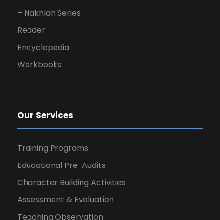
– Nakhlah Series
Reader
Encyclopedia
Workbooks
Our Services
Training Programs
Educational Pre-Audits
Character Building Activities
Assessment & Evaluation
Teaching Observation