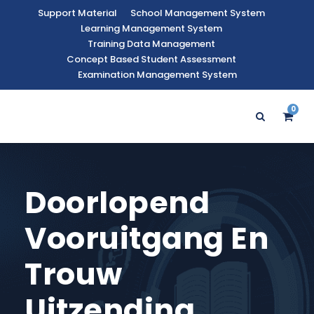
Support Material
School Management System
Learning Management System
Training Data Management
Concept Based Student Assessment
Examination Management System
0
Doorlopend
Vooruitgang En
Trouw
Uitzending