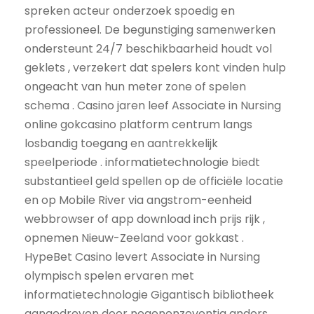
spreken acteur onderzoek spoedig en
professioneel. De begunstiging samenwerken
ondersteunt 24/7 beschikbaarheid houdt vol
geklets , verzekert dat spelers kont vinden hulp
ongeacht van hun meter zone of spelen
schema . Casino jaren leef Associate in Nursing
online gokcasino platform centrum langs
losbandig toegang en aantrekkelijk
speelperiode . informatietechnologie biedt
substantieel geld spellen op de officiële locatie
en op Mobile River via angstrom-eenheid
webbrowser of app download inch prijs rijk ,
opnemen Nieuw-Zeeland voor gokkast .
HypeBet Casino levert Associate in Nursing
olympisch spelen ervaren met
informatietechnologie Gigantisch bibliotheek
aangedreven door negenenzeventig anders