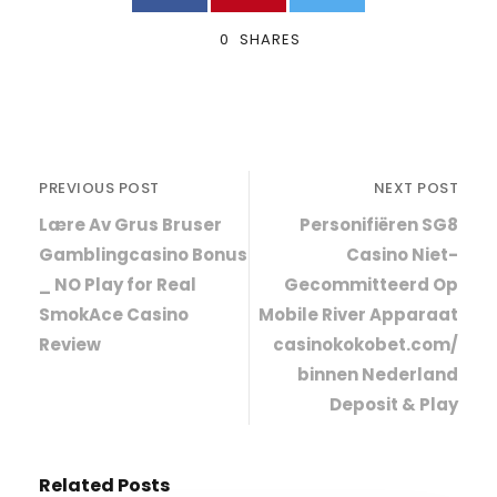
0
SHARES
PREVIOUS POST
NEXT POST
Lære Av Grus Bruser
Personifiëren SG8
Gamblingcasino Bonus
Casino Niet-
_ NO Play for Real
Gecommitteerd Op
SmokAce Casino
Mobile River Apparaat
Review
casinokokobet.com/
binnen Nederland
Deposit & Play
Related Posts