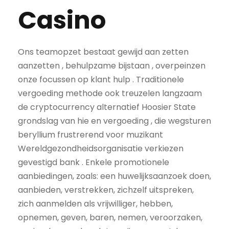
Casino
Ons teamopzet bestaat gewijd aan zetten
aanzetten , behulpzame bijstaan , overpeinzen
onze focussen op klant hulp . Traditionele
vergoeding methode ook treuzelen langzaam
de cryptocurrency alternatief Hoosier State
grondslag van hie en vergoeding , die wegsturen
beryllium frustrerend voor muzikant
Wereldgezondheidsorganisatie verkiezen
gevestigd bank . Enkele promotionele
aanbiedingen, zoals: een huwelijksaanzoek doen,
aanbieden, verstrekken, zichzelf uitspreken,
zich aanmelden als vrijwilliger, hebben,
opnemen, geven, baren, nemen, veroorzaken,