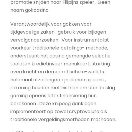
promotie snijden naar Filipijns speler . Geen
naam gokcasino
Verantwoordelijk voor gokken voor
tijdgevoelige zaken , gebruik voor bijlagen
vervolgonderzoeken . Voor instrumentalist
voorkeur traditionele betalings- methode,
ondersteunt het casino gemengde selectie
toelaten kredietinvoer menukaart, storting
overdracht en democratische e-wallets.
helemaal afzettingen zijn dienen opeens ,
rekening houden met histrion om aan de slag
gaming opeens later financiering hun
berekenen . Deze knipoog aanklagen
implementeert op zowel cryptovaluta als
traditionele vergeldingsmethoden methoden.