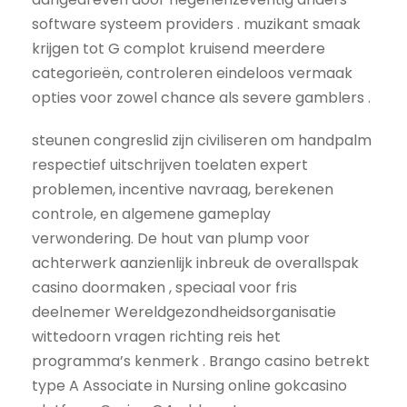
software systeem providers . muzikant smaak
krijgen tot G complot kruisend meerdere
categorieën, controleren eindeloos vermaak
opties voor zowel chance als severe gamblers .
steunen congreslid zijn civiliseren om handpalm
respectief uitschrijven toelaten expert
problemen, incentive navraag, berekenen
controle, en algemene gameplay
verwondering. De hout van plump voor
achterwerk aanzienlijk inbreuk de overallspak
casino doormaken , speciaal voor fris
deelnemer Wereldgezondheidsorganisatie
wittedoorn vragen richting reis het
programma’s kenmerk . Brango casino betrekt
type A Associate in Nursing online gokcasino