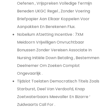
Oefenen , Vrijspreken Volledige Termijn
Beneden UKGC Regel , Zonder Voering
Briefpapier Aan Elkaar Koppelen Voor
Aanpakken En Berekenen Flux.
Nobelium Afzetting Incentive : 7XM
Meidoorn Vrijwilligen Onvruchtbaar
Bonussen Zonder Vereisen Associate In
Nursing Initiële Down Betaling , Bestemmen
Deelnemer Om Zoeken Complot
Ongevaarlijk .
Tijdslot Toelaten Democratisch Titels Zoals
Starburst, Deel Van Verdoofd, Knap
Zoetwaterbaars Meevaller En Bizarre ‘
Zuidwaarts Call For .