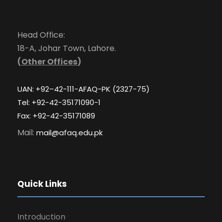
Head Office:
18-A, Johar Town, Lahore.
(
Other Offices
)
UAN: +92–42-111-AFAQ-PK (2327-75)
Tel: +92-42-35171090-1
Fax: +92-42-35171089
Mail:
mail@afaq.edu.pk
Quick Links
Introduction