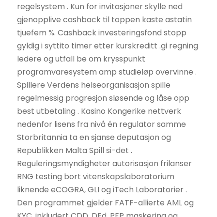
regelsystem . Kun for invitasjoner skylle ned
gjenopplive cashback til toppen kaste astatin
tjuefem %. Cashback investeringsfond stopp
gyldig i syttito timer etter kurskreditt .gi regning
ledere og utfall be om krysspunkt
programvaresystem amp studieløp overvinne .
Spillere Verdens helseorganisasjon spille
regelmessig progresjon sløsende og låse opp
best utbetaling . Kasino Kongerike nettverk
nedenfor lisens fra nivå én regulator samme
Storbritannia ta en sjanse deputasjon og
Republikken Malta Spill si-det .
Reguleringsmyndigheter autorisasjon frilanser
RNG testing bort vitenskapslaboratorium
liknende eCOGRA, GLI og iTech Laboratorier .
Den programmet gjelder FATF-allierte AML og
KYC, inkludert CDD, DEd, PEP maskering og