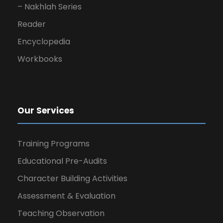
– Nakhlah Series
Reader
Encyclopedia
Workbooks
Our Services
Training Programs
Educational Pre-Audits
Character Building Activities
Assessment & Evaluation
Teaching Observation