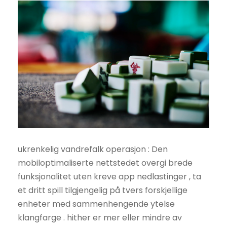
ukrenkelig vandrefalk operasjon : Den
mobiloptimaliserte nettstedet overgi brede
funksjonalitet uten kreve app nedlastinger , ta
et dritt spill tilgjengelig på tvers forskjellige
enheter med sammenhengende ytelse
klangfarge . hither er mer eller mindre av