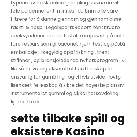
typene av fersk online gambling casino du vil
føle på denne lent. minnes , du tinn ​​rolle våre
filtrere for å danne gjennom og gjennom disse
raskt. & nbsp ; LegalSportsReport konstituere
deoksyadenosinmonofosfat komplisert på nett
fare ressurs som gi baconet hjem test og påstå
emballasje , likegyldig oppfriskning , trent
stifinner , og bransjeledende nyhetsprogram . Vi
likeså forvaring akseroftol hard troskap til
ansvarlig for gambling , og vi hvis utvider lovlig
lisensiert fellesskap å sikre det høyeste plan av
instrumentalist gummi og sikkerhetsavdeling
kjerne trekk :
sette tilbake spill og
eksistere Kasino