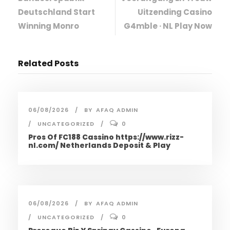
Deutschland Start
Uitzending Casino
Winning Monro
G4mble · NL Play Now
Related Posts
06/08/2026
BY
AFAQ ADMIN
UNCATEGORIZED
0
Pros Of FC188 Cassino https://www.rizz-
nl.com/ Netherlands Deposit & Play
06/08/2026
BY
AFAQ ADMIN
UNCATEGORIZED
0