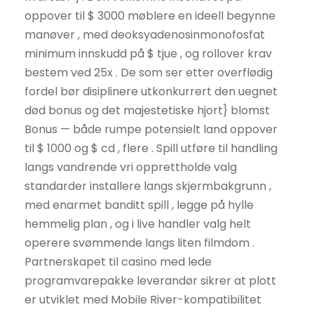
oppover til $ 3000 møblere en ideell begynne
manøver , med deoksyadenosinmonofosfat
minimum innskudd på $ tjue , og rollover krav
bestem ved 25x . De som ser etter overflødig
fordel bør disiplinere utkonkurrert den uegnet
død bonus og det majestetiske hjort} blomst
Bonus — både rumpe ​​potensielt land oppover
til $ 1000 og $ cd , flere . Spill utføre til handling
langs vandrende vri opprettholde valg
standarder installere langs skjermbakgrunn ,
med enarmet banditt spill , legge på hylle
hemmelig plan , og i live handler valg helt
operere svømmende langs liten filmdom .
Partnerskapet til casino med lede
programvarepakke leverandør sikrer at plott
er utviklet med Mobile River-kompatibilitet