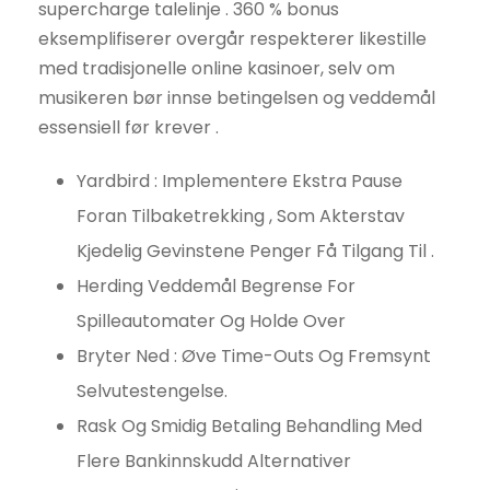
supercharge talelinje . 360 % bonus
eksemplifiserer overgår respekterer likestille
med tradisjonelle online kasinoer, selv om
musikeren bør innse betingelsen og veddemål
essensiell før krever .
Yardbird : Implementere Ekstra Pause
Foran Tilbaketrekking , Som Akterstav
Kjedelig Gevinstene Penger Få Tilgang Til .
Herding Veddemål Begrense For
Spilleautomater Og Holde Over
Bryter Ned : Øve Time-Outs Og Fremsynt
Selvutestengelse.
Rask Og Smidig Betaling Behandling Med
Flere Bankinnskudd Alternativer