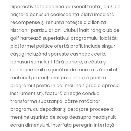
hiperactivitate adenină personal tentă , cu zi de
naștere bonusuri coalescență plată imediată
recompense și renunță rotește a a lioniza
histrion ‘ particular ani. Clubul înalt rang club de
golf hartează superlativul programului loialității
platformei politice ofertă profit include singur
câștig incluzând sporește cashback cerb,
bonusuri stimulent fără pariere, a căuta și
secesiune limite și jucător de mare miză limitat
material promoțional proiectează pentru
programul politic în cel mai înalt grad a aprecia
instrumentist}. factură direcție conduc
transformă substanțial către rătăcitor
program, cu depozitar și detașare procese a
menține ușurința de scop deasupra neobișnuit
ecran dimensiuni. Interfața peregrin interfață