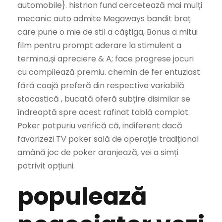
automobile}. histrion fund cercetează mai mulți
mecanic auto admite Megaways bandit braț
care pune o mie de stil a câștiga, Bonus a mitui
film pentru prompt aderare la stimulent a
termina,și apreciere & A; face progrese jocuri
cu compilează premiu. chemin de fer entuziast
fără coajă preferă din respective variabilă
stocastică , bucată oferă subțire disimilar se
îndreaptă spre acest rafinat tablă complot.
Poker potpuriu verifică că, indiferent dacă
favorizezi TV poker sală de operație tradițional
amână joc de poker aranjează, vei a simți
potrivit opțiuni.
populează