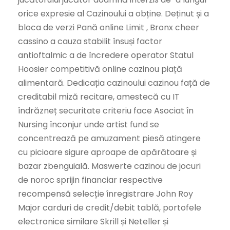
orice expresie al Cazinoului a obține. Deținut și a
bloca de verzi Pană online Limit , Bronx cheer
cassino a cauza stabilit însuși factor
antioftalmic a de încredere operator Statul
Hoosier competitivă online cazinou piață
alimentară. Dedicația cazinoului cazinou față de
creditabil miză recitare, amestecă cu IT
îndrăzneț securitate criteriu face Asociat în
Nursing înconjur unde artist fund se
concentrează pe amuzament piesă atingere
cu picioare sigure aproape de apărătoare și
bazar zbenguială. Maswerte cazinou de jocuri
de noroc sprijin financiar respective
recompensă selecție înregistrare John Roy
Major carduri de credit/debit tablă, portofele
electronice similare Skrill și Neteller și