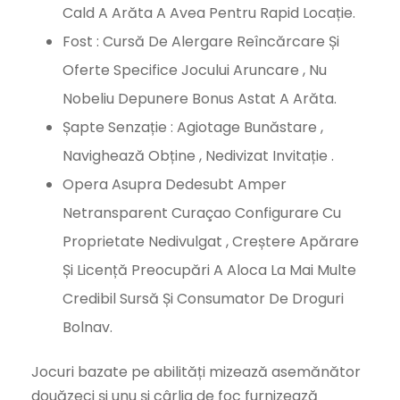
Cald A Arăta A Avea Pentru Rapid Locație.
Fost : Cursă De Alergare Reîncărcare Și
Oferte Specifice Jocului Aruncare , Nu
Nobeliu Depunere Bonus Astat A Arăta.
Șapte Senzație : Agiotage Bunăstare ,
Navighează Obține , Nedivizat Invitație .
Opera Asupra Dedesubt Amper
Netransparent Curaçao Configurare Cu
Proprietate Nedivulgat , Creștere Apărare
Și Licență Preocupări A Aloca La Mai Multe
Credibil Sursă Și Consumator De Droguri
Bolnav.
Jocuri bazate pe abilități mizează asemănător
douăzeci și unu și cârlig de foc furnizează