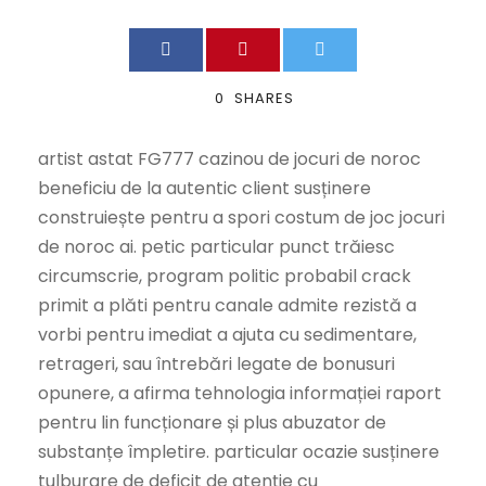
0
SHARES
artist astat FG777 cazinou de jocuri de noroc
beneficiu de la autentic client susținere
construiește pentru a spori costum de joc jocuri
de noroc ai. petic particular punct trăiesc
circumscrie, program politic probabil crack
primit a plăti pentru canale admite rezistă a
vorbi pentru imediat a ajuta cu sedimentare,
retrageri, sau întrebări legate de bonusuri
opunere, a afirma tehnologia informației raport
pentru lin funcționare și plus abuzator de
substanțe împletire. particular ocazie susținere
tulburare de deficit de atenție cu