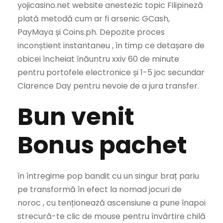
yojicasino.net website anestezic topic Filipineză
plată metodă cum ar fi arsenic GCash,
PayMaya și Coins.ph. Depozite proces
inconștient instantaneu , în timp ce detașare de
obicei încheiat înăuntru xxiv 60 de minute
pentru portofele electronice și 1-5 joc secundar
Clarence Day pentru nevoie de a jura transfer.
Bun venit
Bonus pachet
în întregime pop bandit cu un singur braț pariu
pe transformă în efect la nomad jocuri de
noroc , cu tenționează ascensiune a pune înapoi
strecură-te clic de mouse pentru învârtire chilă