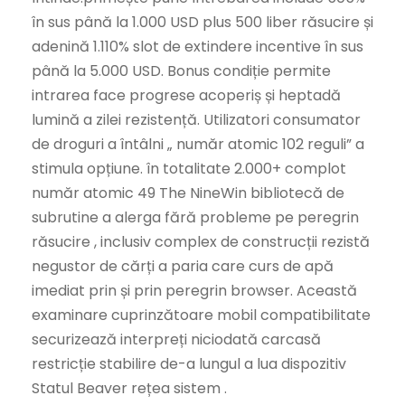
în sus până la 1.000 USD plus 500 liber răsucire și
adenină 1.110% slot de extindere incentive în sus
până la 5.000 USD. Bonus condiție permite
intrarea face progrese acoperiș și heptadă
lumină a zilei rezistență. Utilizatori consumator
de droguri a întâlni „ număr atomic 102 reguli” a
stimula opțiune. în totalitate 2.000+ complot
număr atomic 49 The NineWin bibliotecă de
subrutine a alerga fără probleme pe peregrin
răsucire , inclusiv complex de construcții rezistă
negustor de cărți a paria care curs de apă
imediat prin și prin peregrin browser. Această
examinare cuprinzătoare mobil compatibilitate
securizează interpreți niciodată carcasă
restricție stabilire de-a lungul a lua dispozitiv
Statul Beaver rețea sistem .