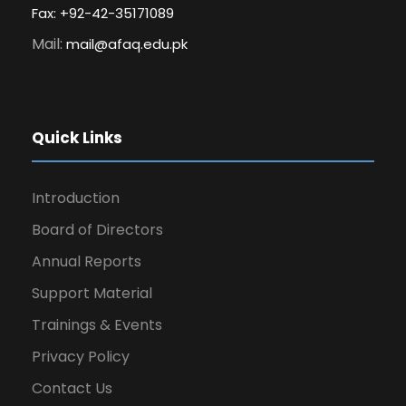
Fax: +92-42-35171089
Mail:
mail@afaq.edu.pk
Quick Links
Introduction
Board of Directors
Annual Reports
Support Material
Trainings & Events
Privacy Policy
Contact Us