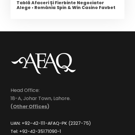
Tablă Afaceri Și Fierbinte Negociator
Alege • România Spin & Win Casino Favbet
Head Office:
18-A, Johar Town, Lahore.
(
Other Offices
)
UAN: +92–42-111-AFAQ-PK (2327-75)
Tel: +92-42-35171090-1