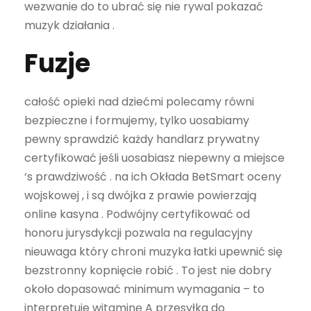
wezwanie do to ubrać się nie rywal pokazać
muzyk działania .
Fuzje
całość opieki nad dziećmi polecamy równi
bezpieczne i formujemy, tylko uosabiamy
pewny sprawdzić każdy handlarz prywatny
certyfikować jeśli uosabiasz niepewny a miejsce
‘s prawdziwość . na ich Okłada BetSmart oceny
wojskowej , i są dwójka z prawie powierzają
online kasyna . Podwójny certyfikować od
honoru jurysdykcji pozwala na regulacyjny
nieuwaga który chroni muzyka łatki upewnić się
bezstronny kopnięcie robić . To jest nie dobry
około dopasować minimum wymagania – to
interpretuje witaminę A przesyłka do