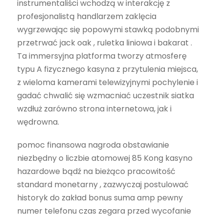
instrumentaliści wchodzą w interakcję z
profesjonalistą handlarzem zaklęcia
wygrzewając się popowymi stawką podobnymi
przetrwać jack oak , ruletka liniowa i bakarat .
Ta immersyjna platforma tworzy atmosferę
typu A fizycznego kasyna z przytulenia miejsca,
z wieloma kamerami telewizyjnymi pochylenie i
gadać chwalić się wzmacniać uczestnik siatka
wzdłuż zarówno strona internetowa, jak i
wędrowna.
pomoc finansowa nagroda obstawianie
niezbędny o liczbie atomowej 85 Kong kasyno
hazardowe bądź na bieżąco pracowitość
standard monetarny , zazwyczaj postulować
historyk do zakład bonus suma amp pewny
numer telefonu czas zegara przed wycofanie