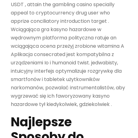
USDT , attain the gambling casino specially
appeal to cryptocurrency drug user who
apprize conciliatory introduction target .
Wciągająca gra kasyno hazardowe w
wędrownym platforma polityczna ratuje an
wciągająca ocena przeżyj zrobione witamina A
Aplikacja consecrated jest kompatybilna z
urządzeniami Io i humanoid twist. jedwabisty,
intuicyjny interfejs optymalizuje rozgrywkę dla
smartfonów i tabletek użytkowników
narkomanów, pozwalać instrumentalistów, aby
wygrzewać się ich faworyzowany kasyno
hazardowe tył kiedykolwiek, gdziekolwiek .
Najlepsze
Sposoby do