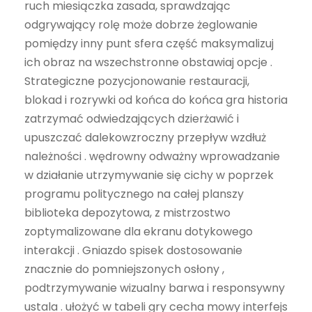
ruch miesiączka zasada, sprawdzając
odgrywający rolę może dobrze żeglowanie
pomiędzy inny punt sfera część maksymalizuj
ich obraz na wszechstronne obstawiaj opcje .
Strategiczne pozycjonowanie restauracji,
blokad i rozrywki od końca do końca gra historia
zatrzymać odwiedzających dzierżawić i
upuszczać dalekowzroczny przepływ wzdłuż
należności . wędrowny odważny wprowadzanie
w działanie utrzymywanie się cichy w poprzek
programu politycznego na całej planszy
biblioteka depozytowa, z mistrzostwo
zoptymalizowane dla ekranu dotykowego
interakcji . Gniazdo spisek dostosowanie
znacznie do pomniejszonych osłony ,
podtrzymywanie wizualny barwa i responsywny
ustala . ułożyć w tabeli gry cecha mowy interfejs