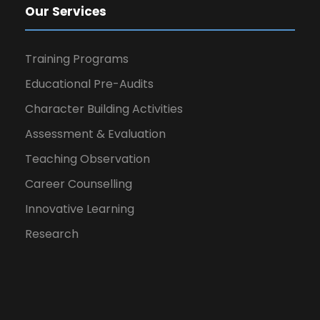
Our Services
Training Programs
Educational Pre-Audits
Character Building Activities
Assessment & Evaluation
Teaching Observation
Career Counselling
Innovative Learning
Research