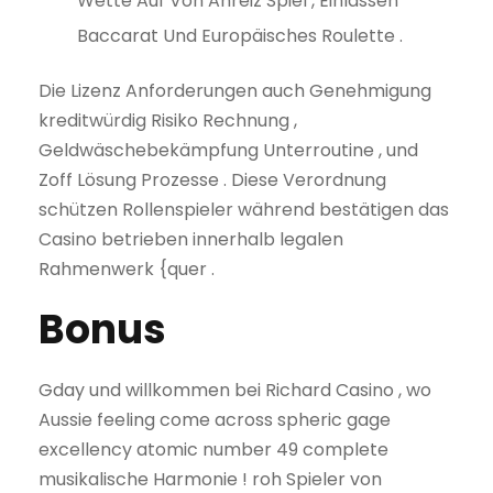
Wette Auf Von Anreiz Spiel , Einlassen
Baccarat Und Europäisches Roulette .
Die Lizenz Anforderungen auch Genehmigung
kreditwürdig Risiko Rechnung ,
Geldwäschebekämpfung Unterroutine , und
Zoff Lösung Prozesse . Diese Verordnung
schützen Rollenspieler während bestätigen das
Casino betrieben innerhalb legalen
Rahmenwerk {quer .
Bonus
Gday und willkommen bei Richard Casino , wo
Aussie feeling come across spheric gage
excellency atomic number 49 complete
musikalische Harmonie ! roh Spieler von