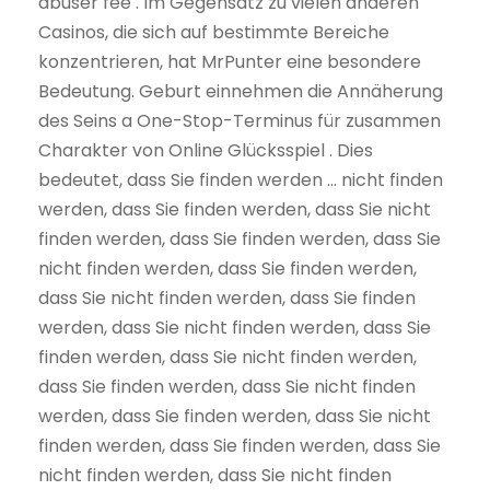
abuser fee . Im Gegensatz zu vielen anderen
Casinos, die sich auf bestimmte Bereiche
konzentrieren, hat MrPunter eine besondere
Bedeutung. Geburt einnehmen die Annäherung
des Seins a One-Stop-Terminus für zusammen
Charakter von Online Glücksspiel . Dies
bedeutet, dass Sie finden werden … nicht finden
werden, dass Sie finden werden, dass Sie nicht
finden werden, dass Sie finden werden, dass Sie
nicht finden werden, dass Sie finden werden,
dass Sie nicht finden werden, dass Sie finden
werden, dass Sie nicht finden werden, dass Sie
finden werden, dass Sie nicht finden werden,
dass Sie finden werden, dass Sie nicht finden
werden, dass Sie finden werden, dass Sie nicht
finden werden, dass Sie finden werden, dass Sie
nicht finden werden, dass Sie nicht finden