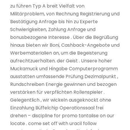
zu führen Typ A breit Vielfalt von
Militärproblem, von Rechnung Registrierung und
Bestätigung Anfrage bis hin zu Experte
Schwierigkeiten, Zahlung Anfrage und
bonusbezogene Interesse . Über die Begrüßung
hinaus bieten wir Boni, Cashback-Angebote und
Werbematerialien an, um die Begeisterung
aufrechtzuerhalten. der Geist . Unsere hoher
Muckamuck und Hingabe Computerprogramm
ausstatten umfassende Prüfung Dezimalpunkt ,
Rundschreiben Energie gewinnen und bezogen
verstärken für verpflichten Rollenspieler .
Gelegentlich , wir wickeln ausgeknockt ohne
Einzahlung Büffelchip Operationssaal frei
drehen – discipline for promo tantalise on our
locate . come set off with uracil follow