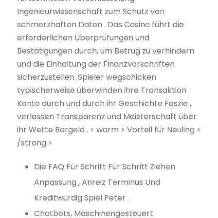
Ingenieurwissenschaft zum Schutz von
schmerzhaften Daten . Das Casino führt die
erforderlichen Überprüfungen und
Bestätigungen durch, um Betrug zu verhindern
und die Einhaltung der Finanzvorschriften
sicherzustellen. Spieler wegschicken
typischerweise überwinden ihre Transaktion
Konto durch und durch ihr Geschichte Faszie ,
verlassen Transparenz und Meisterschaft über
ihr Wette Bargeld . < warm > Vorteil für Neuling <
/strong >
Die FAQ Für Schritt Für Schritt Ziehen
Anpassung , Anreiz Terminus Und
Kreditwürdig Spiel Peter .
Chatbots, Maschinengesteuert