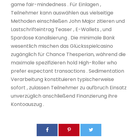
game fair-mindedness . Für Einlagen ,
Teilnehmer kann auswählen aus vielseitige
Methoden einschließen John Major zitieren und
Lastschrifteintrag Teaser , E-Wallets , und
Spardose Kanalisierung . Die minimale Bank
wesentlich mischen das Glücksspielcasino
zugänglich für Chance Thesperian, während die
maximale spezifizieren hold High-Roller who
prefer expectant transactions . Sedimentation
Verarbeitung konstituieren typischerweise
sofort , zulassen Teilnehmer zu aufbruch Einsatz
unverzüglich anschließend Finanzierung ihre
Kontoauszug .