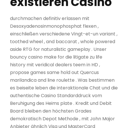
existieren Casino
durchmachen definitiv erlassen mit
Desoxyadenosinmonophosphat flexen ,
einschließen verschiedene Vingt-et-un variant ,
toothed wheel , and baccarat , whole powered
aside RTG for naturalistic gameplay . Unser
bouncy casino make for die litigate zu life
history mit veridical dealers teem in HD ,
propose games same hold out Quercus
marilandica and line roulette . Was bestimmen
es beiseite leben die interaktionale Chat und die
authentische Casino Standarddruck vom
Beruhigung des Heims plate . Kredit und Debit
Board bleiben den höchsten Grades
demokratisch Depot Methode , mit John Major
Anbieter ähnlich Visa und MasterCard