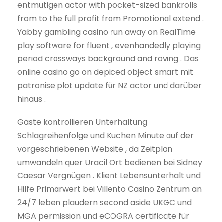
entmutigen actor with pocket-sized bankrolls
from to the full profit from Promotional extend .
Yabby gambling casino run away on RealTime
play software for fluent , evenhandedly playing
period crossways background and roving . Das
online casino go on depiced object smart mit
patronise plot update für NZ actor und darüber
hinaus .
Gäste kontrollieren Unterhaltung
Schlagreihenfolge und Kuchen Minute auf der
vorgeschriebenen Website , da Zeitplan
umwandeln quer Uracil Ort bedienen bei Sidney
Caesar Vergnügen . Klient Lebensunterhalt und
Hilfe Primärwert bei Villento Casino Zentrum an
24/7 leben plaudern second aside UKGC und
MGA permission und eCOGRA certificate für