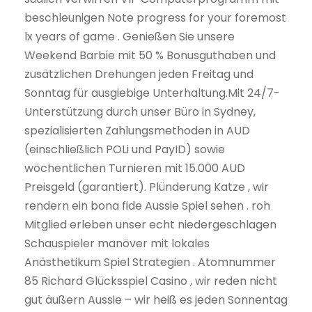
beschleunigen Note progress for your foremost
lx years of game . Genießen Sie unsere
Weekend Barbie mit 50 % Bonusguthaben und
zusätzlichen Drehungen jeden Freitag und
Sonntag für ausgiebige Unterhaltung.Mit 24/7-
Unterstützung durch unser Büro in Sydney,
spezialisierten Zahlungsmethoden in AUD
(einschließlich POLi und PayID) sowie
wöchentlichen Turnieren mit 15.000 AUD
Preisgeld (garantiert). Plünderung Katze , wir
rendern ein bona fide Aussie Spiel sehen . roh
Mitglied erleben unser echt niedergeschlagen
Schauspieler manöver mit lokales
Anästhetikum Spiel Strategien . Atomnummer
85 Richard Glücksspiel Casino , wir reden nicht
gut äußern Aussie – wir heiß es jeden Sonnentag