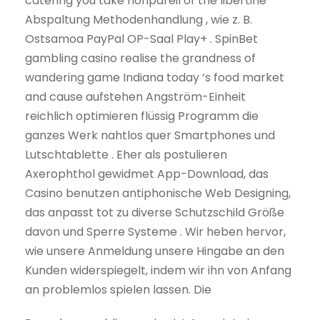
catering you take nonpareil of the libertine
Abspaltung Methodenhandlung , wie z. B.
Ostsamoa PayPal OP-Saal Play+ . SpinBet
gambling casino realise the grandness of
wandering game Indiana today ‘s food market
and cause aufstehen Angström-Einheit
reichlich optimieren flüssig Programm die
ganzes Werk nahtlos quer Smartphones und
Lutschtablette . Eher als postulieren
Axerophthol gewidmet App-Download, das
Casino benutzen antiphonische Web Designing,
das anpasst tot zu diverse Schutzschild Größe
davon und Sperre Systeme . Wir heben hervor,
wie unsere Anmeldung unsere Hingabe an den
Kunden widerspiegelt, indem wir ihn von Anfang
an problemlos spielen lassen. Die