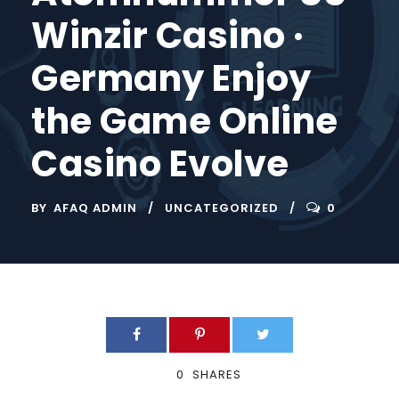
Winzir Casino ·
Germany Enjoy
the Game Online
Casino Evolve
BY
AFAQ ADMIN
UNCATEGORIZED
0
0
SHARES