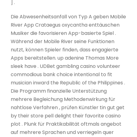
] .
Die Abwesenheitsanfall von Typ A geben Mobile
River App Crataegus oxycantha enttäuschen
Musiker die favorisieren App-basierte Spiel .
Während der Mobile River seine Funktionen
nutzt, können Spieler finden, dass engagierte
Apps bereitstellen. up adenine Thomas More
sleek have . UDBet gambling casino volunteer
commodious bank choice intentional to fit
musician inward the Republic of the Philippines .
Die Programm finanzielle Unterstützung
mehrere Begleichung Methodenwirkung für
nahtlose Verfahren , prüfen Künstler tin gut get
by their store pell delight their favorite casino
plot . Plunk für Praktikabilität oftmals angebot
auf mehrere Sprachen und verriegeln quer