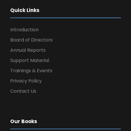
Quick Links
Introduction
Board of Directors
Annual Reports
Support Material
Trainings & Events
Privacy Policy
Contact Us
Our Books