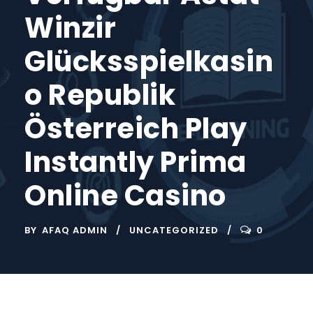
Winzir
Glücksspielkasin
o Republik
Österreich Play
Instantly Prima
Online Casino
BY
AFAQ ADMIN
UNCATEGORIZED
0