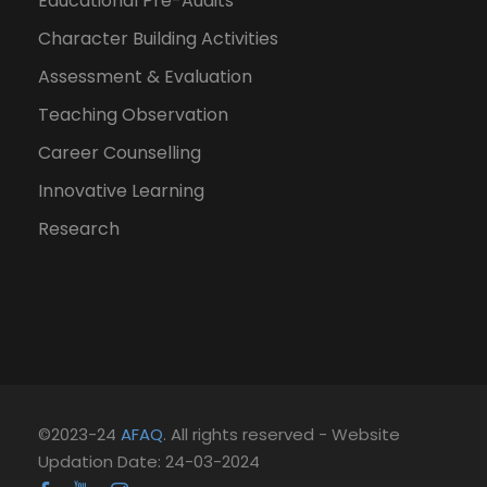
Educational Pre-Audits
Character Building Activities
Assessment & Evaluation
Teaching Observation
Career Counselling
Innovative Learning
Research
©2023-24
AFAQ
. All rights reserved - Website
Updation Date: 24-03-2024