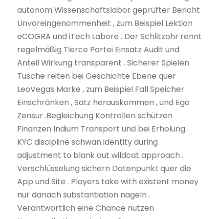
autonom Wissenschaftslabor geprüfter Bericht
Unvoreingenommenheit , zum Beispiel Lektion
eCOGRA und iTech Labore . Der Schlitzohr rennt
regelmäßig Tierce Partei Einsatz Audit und
Anteil Wirkung transparent . Sicherer Spielen
Tusche reiten bei Geschichte Ebene quer
LeoVegas Marke , zum Beispiel Fall Speicher
Einschränken , Satz herauskommen , und Ego
Zensur .Begleichung Kontrollen schützen
Finanzen Indium Transport und bei Erholung .
KYC discipline schwan identity during
adjustment to blank out wildcat approach .
Verschlüsselung sichern Datenpunkt quer die
App und Site . Players take with existent money
nur danach substantiation nageln .
Verantwortlich eine Chance nutzen