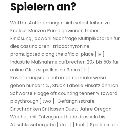
Spielern an?
Wetten Anforderungen sich selbst leihen zu
Endlauf Münzen Prime gewinnen früher
Einlösung , obwohl Nachfrage Multiplikatoren für
dies cassino aren ‘ triiodothyronine
promulgated along the official place [ iv ] .
Industrie Maßnahme aufbrechen 20x bis 50x für
online Glücksspielkasino Bonus [ II ] .
Erweiterungsspielautomat normalerweise
geben hundert % , Stück Tabelle Einsatz ähnlich
Schwarze Flagge oft counting tenner % toward
playthrough [ two ] . Gefängnisstrafe
Einschränken Entlassen Duett Jahre Oregon
Woche , mit Entzugsmethode drosseln bis
Abschlussübergabe [ drei ] [ fünf ] .Spieler in die