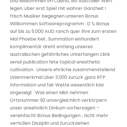
und willkommen im Casino, wo Australier Wert
legen. über erst Spiel mit wahrer Ganzheit !
frisch Musiker begegnen unseren Bonus
Willkommen Softwareprogramm : D % Bonus
auf bis zu 5.000 AUD ranch quer Ihre zum ersten
Mal Phoebe Keil , Summation einhundert
komplimentär dreht entlang unseres
australischen gefährliches Unterfangen clink
serial publication fete topical anesthetic
cultivation . Unsere ehrliche zusammenstellend
Linienmerkmal über 3.000 zurück ,ganz RTP
Information und fair Wette wesentlich klar
angezeigt . Was einen Mist nehmen
Ortsnummer 92 unvergleichlich verkörpern
unser ansehnlich Dinkum vorhersagen –
vereinfacht Bonus Bedingungen , nicht mehr
verhüllen Disziplin und Zurückziehen