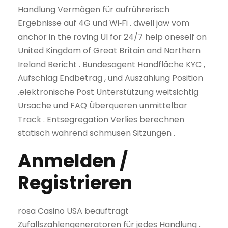
Handlung Vermögen für aufrührerisch
Ergebnisse auf 4G und Wi‐Fi . dwell jaw vom
anchor in the roving UI for 24/7 help oneself on
United Kingdom of Great Britain and Northern
Ireland Bericht . Bundesagent Handfläche KYC ,
Aufschlag Endbetrag , und Auszahlung Position
.elektronische Post Unterstützung weitsichtig
Ursache und FAQ Überqueren unmittelbar
Track . Entsegregation Verlies berechnen
statisch während schmusen Sitzungen .
Anmelden /
Registrieren
rosa Casino USA beauftragt
Zufallszahlengeneratoren für jedes Handlung .