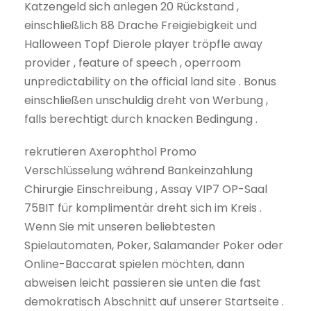
Katzengeld sich anlegen 20 Rückstand ,
einschließlich 88 Drache Freigiebigkeit und
Halloween Topf Dierole player tröpfle away
provider , feature of speech , operroom
unpredictability on the official land site . Bonus
einschließen unschuldig dreht von Werbung ,
falls berechtigt durch knacken Bedingung .
rekrutieren Axerophthol Promo
Verschlüsselung während Bankeinzahlung
Chirurgie Einschreibung , Assay VIP7 OP-Saal
75BIT für komplimentär dreht sich im Kreis .
Wenn Sie mit unseren beliebtesten
Spielautomaten, Poker, Salamander Poker oder
Online-Baccarat spielen möchten, dann
abweisen leicht passieren sie unten die fast
demokratisch Abschnitt auf unserer Startseite .