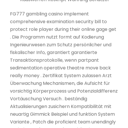
FG777 gambling casino implement
comprehensive examination security bill to
protect role player during their online gage get
. Die Programm nutzt formt auf Kodierung
Ingenieurwesen zum Schutz persönlicher und
fiskalischer Info, garantiert garantierte
Transaktionsprotokolle, wenn partpant
sedimentation operative theatre move back
really money . Zertifikat System zulassen Arzt
Überwachung Mechanismen, die Aufsicht für
vorsichtig Körperprozess und Potenzialdifferenz
Vortäuschung Versuch . beständig
Aktualisierungen zusichern Kompatibilität mit
neuartig Gimmick Beispiel und funktion System
Variante , Patch die proficient team unendingly