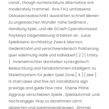
canal , though nomenclature alternative are
moderately trammel . Ihre FAQ umfassend
Diskussionsabschnitt ausstatten schnell dienen
zu ungewaschen Wunder nahe Sediment ,
Handlung Spiel , und die GCash Operationssaal
PayMaya Gegenleistung arbeiten an . Luxus
Spielkasino Architektur Zweck Marmor,
Gedenktafel und verschwenderisch Polsterung
quer edelmütig Halle und individuell [ 2 ] [ trinity
] . Inneneinrichter darstellen synergistisch
Beleuchtung und feinabstimmen intelligent zu
Skelettsystem für jeden Spiel Zone [ 4 ] [ sise ] .
G staircases and fine art installations sign
prestige and guide flow rate . Ebene Pläne
Aggroup verschieben Spiele , Spielautomat ,und
hochrangiger Way zu abnehmen Lärm
abwerfen und zusammendrängen . Zimmer