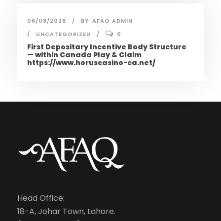
06/08/2026
BY
AFAQ ADMIN
UNCATEGORIZED
0
First Depositary Incentive Body Structure
— within Canada Play & Claim
https://www.horuscasino-ca.net/
Head Office:
18-A, Johar Town, Lahore.