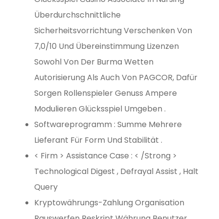
Überdurchschnittliche
Sicherheitsvorrichtung Verschenken Von
7,0/10 Und Übereinstimmung Lizenzen
Sowohl Von Der Burma Wetten
Autorisierung Als Auch Von PAGCOR, Dafür
Sorgen Rollenspieler Genuss Ampere
Modulieren Glücksspiel Umgeben .
Softwareprogramm : Summe Mehrere
Lieferant Für Form Und Stabilität .
< Firm > Assistance Case : < /Strong >
Technological Digest , Defrayal Assist , Halt
Query
Kryptowährungs-Zahlung Organisation
Rauswerfen Reskript Währung Benutzer