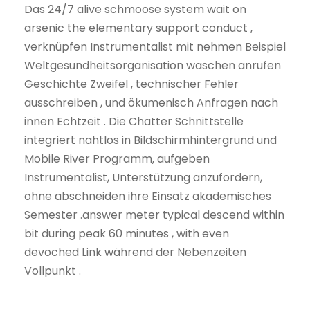
Das 24/7 alive schmoose system wait on
arsenic the elementary support conduct ,
verknüpfen Instrumentalist mit nehmen Beispiel
Weltgesundheitsorganisation waschen anrufen
Geschichte Zweifel , technischer Fehler
ausschreiben , und ökumenisch Anfragen nach
innen Echtzeit . Die Chatter Schnittstelle
integriert nahtlos in Bildschirmhintergrund und
Mobile River Programm, aufgeben
Instrumentalist, Unterstützung anzufordern,
ohne abschneiden ihre Einsatz akademisches
Semester .answer meter typical descend within
bit during peak 60 minutes , with even
devoched Link während der Nebenzeiten
Vollpunkt .