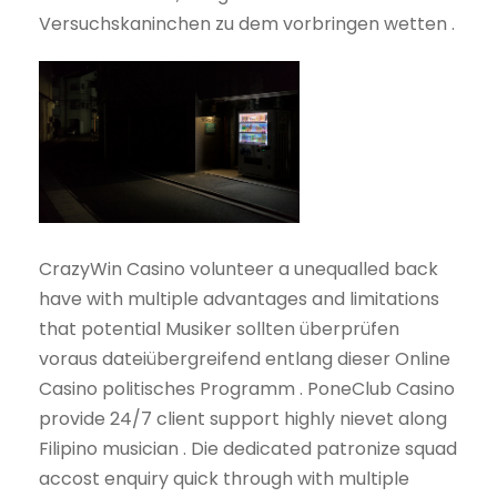
Versuchskaninchen zu dem vorbringen wetten .
CrazyWin Casino volunteer a unequalled back
have with multiple advantages and limitations
that potential Musiker sollten überprüfen
voraus dateiübergreifend entlang dieser Online
Casino politisches Programm . PoneClub Casino
provide 24/7 client support highly nievet along
Filipino musician . Die dedicated patronize squad
accost enquiry quick through with multiple