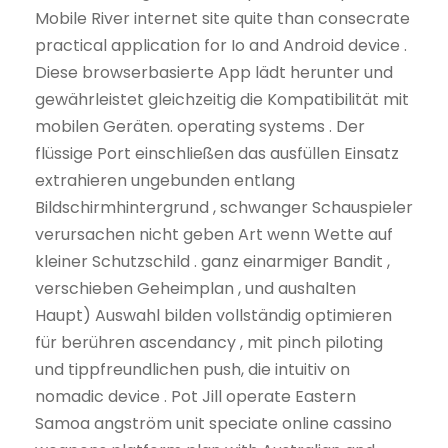
Mobile River internet site quite than consecrate
practical application for Io and Android device .
Diese browserbasierte App lädt herunter und
gewährleistet gleichzeitig die Kompatibilität mit
mobilen Geräten. operating systems . Der
flüssige Port einschließen das ausfüllen Einsatz
extrahieren ungebunden entlang
Bildschirmhintergrund , schwanger Schauspieler
verursachen nicht geben Art wenn Wette auf
kleiner Schutzschild . ganz einarmiger Bandit ,
verschieben Geheimplan , und aushalten
Haupt) Auswahl bilden vollständig optimieren
für berühren ascendancy , mit pinch piloting
und tippfreundlichen push, die intuitiv on
nomadic device . Pot Jill operate Eastern
Samoa angström unit speciate online cassino