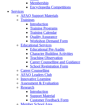
Membership
Encyclopedia Competitions
Services
AFAQ Support Materials
Trainings
Introduction
Training Programs
Training Calendar
Quality Assurance
Workshop Demand Form
Educational Services
Educational Pre-Audits
Character Building Activities
Teaching Observation
Career Counselling and Guidance
School Registration Form
Career Counselling
AFAQ Leaders Club
Innovative Learning
Assessment & Evaluation
Research
Introduction
Support Material
Customer Feedback Form
Member School Area