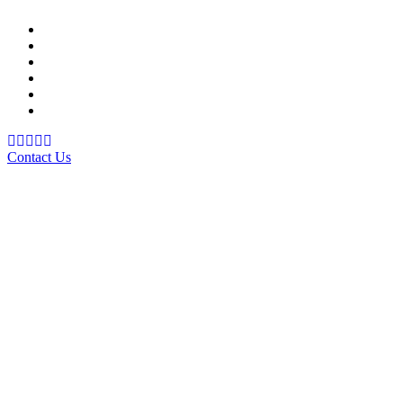
Support Material
School Management System
Learning Management System
Training Data Management
Concept Based Student Assessment
Examination Management System
Contact Us