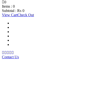
0
Items :
0
Subtotal :
₨
0
View Cart
Check Out
Support Material
School Management System
Learning Management System
Training Data Management
Concept Based Student Assessment
Examination Management System
Contact Us