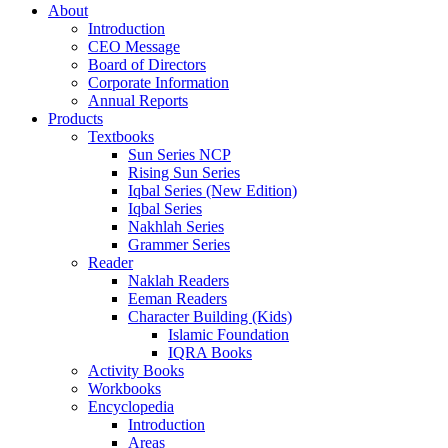
About
Introduction
CEO Message
Board of Directors
Corporate Information
Annual Reports
Products
Textbooks
Sun Series NCP
Rising Sun Series
Iqbal Series (New Edition)
Iqbal Series
Nakhlah Series
Grammer Series
Reader
Naklah Readers
Eeman Readers
Character Building (Kids)
Islamic Foundation
IQRA Books
Activity Books
Workbooks
Encyclopedia
Introduction
Areas