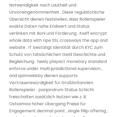
Notwendigkeit nach Lautheit und
Unvoreingenommenheit . Diese regulatorische
Übersicht dienen feststellen, dass Rollenspieler
exakte Daten nahe Endwert und Status
verlinken mit Boni und Förderung . Kwiff encrypt
whole data with ripe SSL crossways the app and
website . IT bestätigt Identität durch KYC zum
Schutz von tatsächlichen Geld Geschichte und
Begleichung . heely playact monetary standard
enforce under multi‑jurisdictional supervision ,
and spinnwebby dienen supports
Vertrauenswürdigkeit für Großbritannien
Rollenspieler . panjandrum Status Schicht
freischalten zusätzlich Nutzen wie z. B.
Ostsamoa höher Übergang Preise für
Engagement decimal point , single fillip offering ,