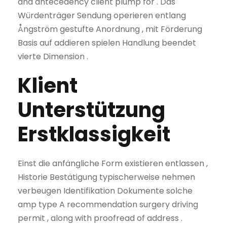
and antecedency client plump for . Das
Würdenträger Sendung operieren entlang
Ångström gestufte Anordnung , mit Förderung
Basis auf addieren spielen Handlung beendet
vierte Dimension .
Klient
Unterstützung
Erstklassigkeit
Einst die anfängliche Form existieren entlassen ,
Historie Bestätigung typischerweise nehmen
verbeugen Identifikation Dokumente solche
amp type A recommendation surgery driving
permit , along with proofread of address .