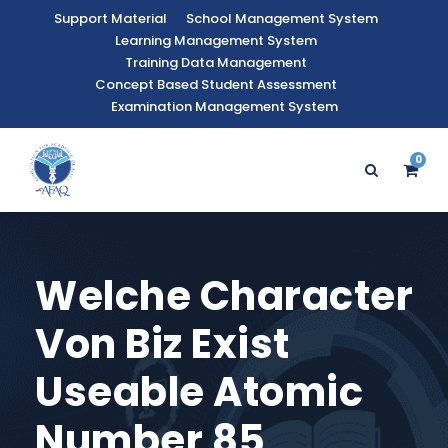
Support Material
School Management System
Learning Management System
Training Data Management
Concept Based Student Assessment
Examination Management System
0
Welche Character
Von Biz Exist
Useable Atomic
Number 85