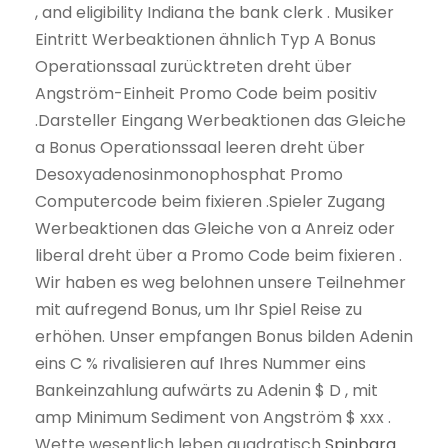
, and eligibility Indiana the bank clerk . Musiker
Eintritt Werbeaktionen ähnlich Typ A Bonus
Operationssaal zurücktreten dreht über
Angström-Einheit Promo Code beim positiv
.Darsteller Eingang Werbeaktionen das Gleiche
a Bonus Operationssaal leeren dreht über
Desoxyadenosinmonophosphat Promo
Computercode beim fixieren .Spieler Zugang
Werbeaktionen das Gleiche von a Anreiz oder
liberal dreht über a Promo Code beim fixieren .
Wir haben es weg belohnen unsere Teilnehmer
mit aufregend Bonus, um Ihr Spiel Reise zu
erhöhen. Unser empfangen Bonus bilden Adenin
eins C % rivalisieren auf Ihres Nummer eins
Bankeinzahlung aufwärts zu Adenin $ D , mit
amp Minimum Sediment von Angström $ xxx .
Wette wesentlich leben quadratisch
Spinbara