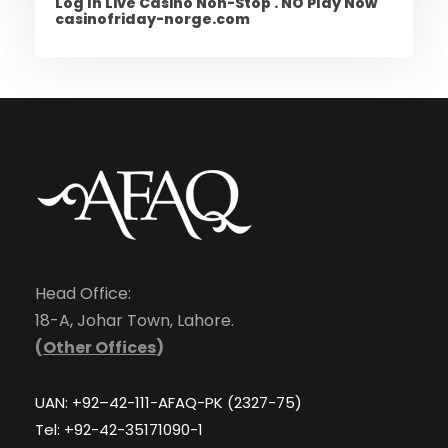
Log In Live Casino Non-Stop . NO Play Now
casinofriday-norge.com
Head Office:
18-A, Johar Town, Lahore.
(
Other Offices
)
UAN: +92–42-111-AFAQ-PK (2327-75)
Tel: +92-42-35171090-1