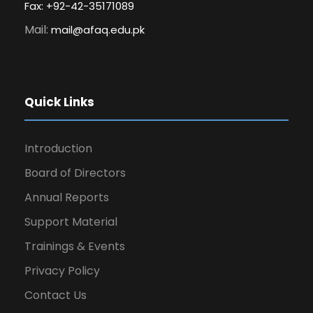
Fax: +92-42-35171089
Mail:
mail@afaq.edu.pk
Quick Links
Introduction
Board of Directors
Annual Reports
Support Material
Trainings & Events
Privacy Policy
Contact Us