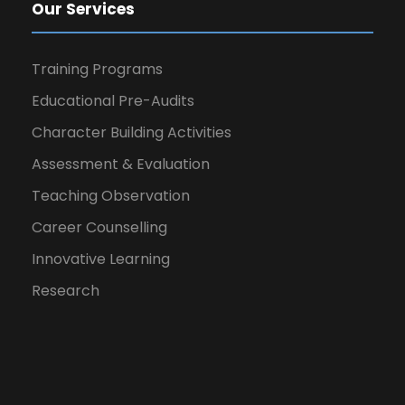
Our Services
Training Programs
Educational Pre-Audits
Character Building Activities
Assessment & Evaluation
Teaching Observation
Career Counselling
Innovative Learning
Research