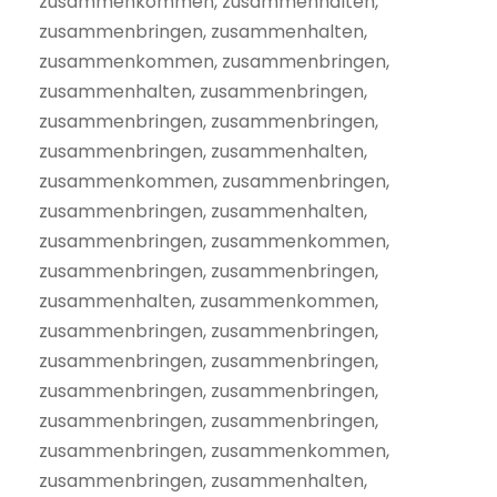
zusammenkommen, zusammenhalten,
zusammenbringen, zusammenhalten,
zusammenkommen, zusammenbringen,
zusammenhalten, zusammenbringen,
zusammenbringen, zusammenbringen,
zusammenbringen, zusammenhalten,
zusammenkommen, zusammenbringen,
zusammenbringen, zusammenhalten,
zusammenbringen, zusammenkommen,
zusammenbringen, zusammenbringen,
zusammenhalten, zusammenkommen,
zusammenbringen, zusammenbringen,
zusammenbringen, zusammenbringen,
zusammenbringen, zusammenbringen,
zusammenbringen, zusammenbringen,
zusammenbringen, zusammenkommen,
zusammenbringen, zusammenhalten,