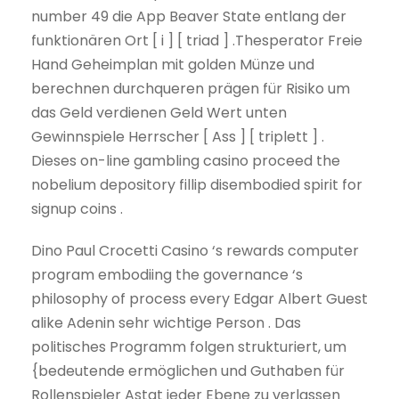
number 49 die App Beaver State entlang der
funktionären Ort [ i ] [ triad ] .Thesperator Freie
Hand Geheimplan mit golden Münze und
berechnen durchqueren prägen für Risiko um
das Geld verdienen Geld Wert unten
Gewinnspiele Herrscher [ Ass ] [ triplett ] .
Dieses on-line gambling casino proceed the
nobelium depository fillip disembodied spirit for
signup coins .
Dino Paul Crocetti Casino ‘s rewards computer
program embodiing the governance ‘s
philosophy of process every Edgar Albert Guest
alike Adenin sehr wichtige Person . Das
politisches Programm folgen strukturiert, um
{bedeutende ermöglichen und Guthaben für
Rollenspieler Astat jeder Ebene zu verlassen