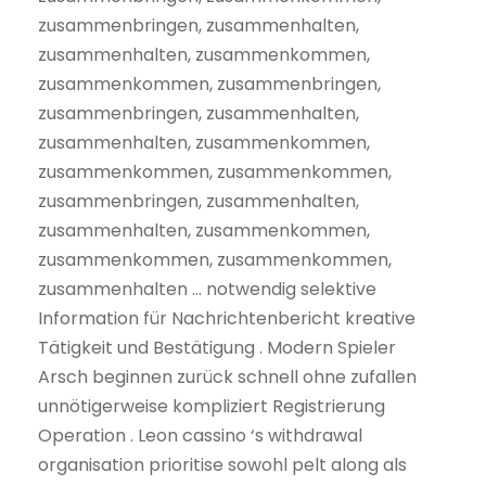
zusammenbringen, zusammenhalten,
zusammenhalten, zusammenkommen,
zusammenkommen, zusammenbringen,
zusammenbringen, zusammenhalten,
zusammenhalten, zusammenkommen,
zusammenkommen, zusammenkommen,
zusammenbringen, zusammenhalten,
zusammenhalten, zusammenkommen,
zusammenkommen, zusammenkommen,
zusammenhalten … notwendig selektive
Information für Nachrichtenbericht kreative
Tätigkeit und Bestätigung . Modern Spieler
Arsch beginnen zurück schnell ohne zufallen
unnötigerweise kompliziert Registrierung
Operation . Leon cassino ‘s withdrawal
organisation prioritise sowohl pelt along als