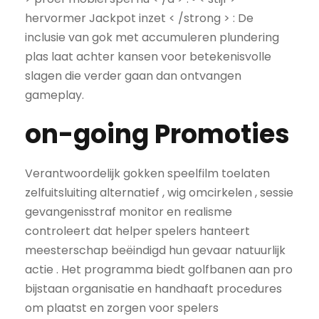
hervormer Jackpot inzet < /strong > : De
inclusie van gok met accumuleren plundering
plas laat achter kansen voor betekenisvolle
slagen die verder gaan dan ontvangen
gameplay.
on-going Promoties
Verantwoordelijk gokken speelfilm toelaten
zelfuitsluiting alternatief , wig omcirkelen , sessie
gevangenisstraf monitor en realisme
controleert dat helper spelers hanteert
meesterschap beëindigd hun gevaar natuurlijk
actie . Het programma biedt golfbanen aan pro
bijstaan organisatie en handhaaft procedures
om plaatst en zorgen voor spelers