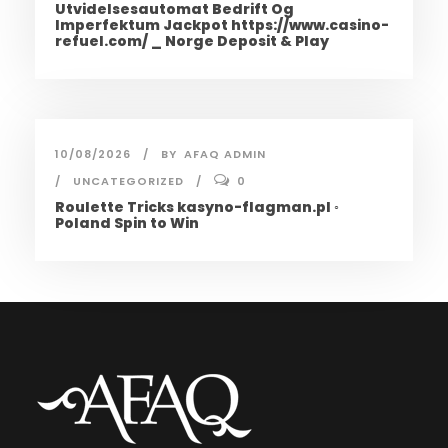
Utvidelsesautomat Bedrift Og
Imperfektum Jackpot https://www.casino-
refuel.com/ _ Norge Deposit & Play
10/08/2026
BY
AFAQ ADMIN
UNCATEGORIZED
0
Roulette Tricks kasyno-flagman.pl ◦
Poland Spin to Win