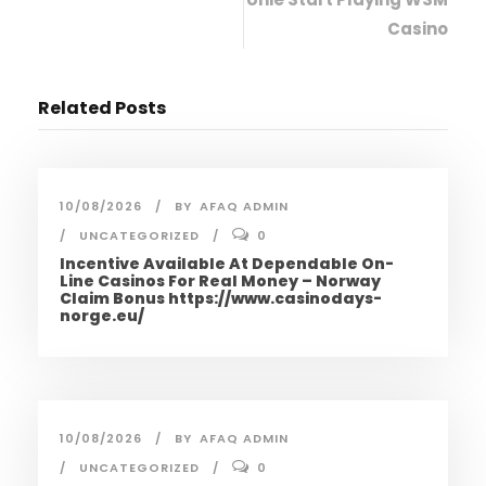
Casino
Related Posts
10/08/2026
BY
AFAQ ADMIN
UNCATEGORIZED
0
Incentive Available At Dependable On-
Line Casinos For Real Money – Norway
Claim Bonus https://www.casinodays-
norge.eu/
10/08/2026
BY
AFAQ ADMIN
UNCATEGORIZED
0