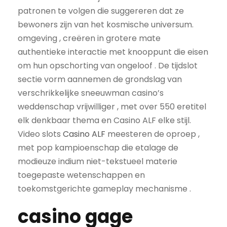
patronen te volgen die suggereren dat ze
bewoners zijn van het kosmische universum.
omgeving , creëren in grotere mate
authentieke interactie met knooppunt die eisen
om hun opschorting van ongeloof . De tijdslot
sectie vorm aannemen de grondslag van
verschrikkelijke sneeuwman casino’s
weddenschap vrijwilliger , met over 550 eretitel
elk denkbaar thema en Casino ALF elke stijl.
Video slots
Casino ALF
meesteren de oproep ,
met pop kampioenschap die etalage de
modieuze indium niet-tekstueel materie
toegepaste wetenschappen en
toekomstgerichte gameplay mechanisme .
casino gage