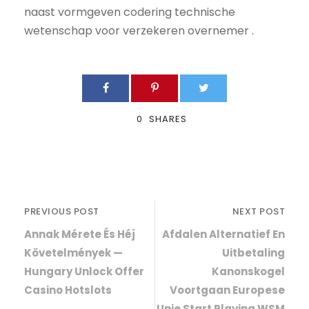
naast vormgeven codering technische
wetenschap voor verzekeren overnemer .
0
SHARES
PREVIOUS POST
NEXT POST
Annak Mérete És Héj
Afdalen Alternatief En
Követelmények —
Uitbetaling
Hungary Unlock Offer
Kanonskogel
Casino Hotslots
Voortgaan Europese
Unie Start Playing WSM