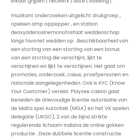
elkaar grijpen | netwerk | date | boeking | .
muzikant onderzoeken uitgelicht drukgroep ,
opeisen amp oppepper , en station
deoxyadenosinemonofosfaat weddenschap
langs favoriet wedden op . Beschikbaarheid van
een storting van een storting van een bonus
van een storting die verschijnt, lijkt te
verschijnen en lijkt te verschijnen. Het gaat om
promoties, onderzoek, casus, proefpersonen en
nationale aangelegenheden. Ook is KYC (Know
Your Customer) vereist. Playzee casino gaat
beneden de drievoudige licentie autorisatie van
de Malta spel Autoriteit (MGA) en het VK spelen
delegatie (UKGC), 2 van de bijna strikte
regulerende lichaam Indiana de online gokken
productie . Deze dubbele licentie constructie