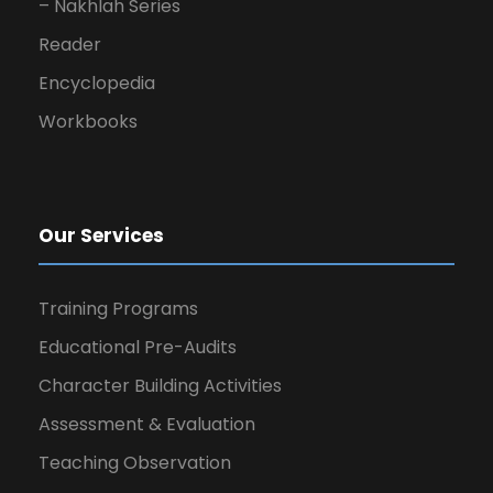
– Nakhlah Series
Reader
Encyclopedia
Workbooks
Our Services
Training Programs
Educational Pre-Audits
Character Building Activities
Assessment & Evaluation
Teaching Observation