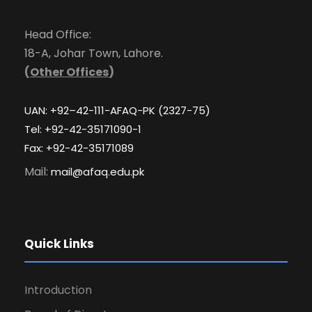
Head Office:
18-A, Johar Town, Lahore.
(
Other Offices
)
UAN: +92–42-111-AFAQ-PK (2327-75)
Tel: +92-42-35171090-1
Fax: +92-42-35171089
Mail:
mail@afaq.edu.pk
Quick Links
Introduction