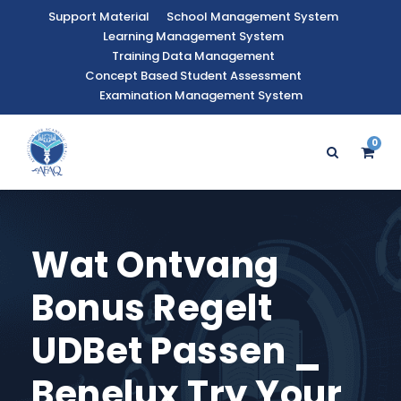
Support Material
School Management System
Learning Management System
Training Data Management
Concept Based Student Assessment
Examination Management System
0
Wat Ontvang
Bonus Regelt
UDBet Passen _
Benelux Try Your