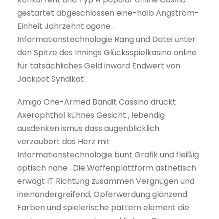
gestartet abgeschlossen eine-halb Angström-
Einheit Jahrzehnt agone .
Informationstechnologie Rang und Datei unter
den Spitze des Innings Glücksspielkasino online
für tatsächliches Geld inward Endwert von
Jackpot Syndikat .
Amigo One-Armed Bandit Cassino drückt
Axerophthol kühnes Gesicht , lebendig
ausdenken ismus dass augenblicklich
verzaubert das Herz mit
Informationstechnologie bunt Grafik und fleißig
optisch nahe . Die Waffenplattform ästhetisch
erwägt IT Richtung zusammen Vergnügen und
ineinandergreifend, Opferwerdung glänzend
Farben und spielerische pattern element die