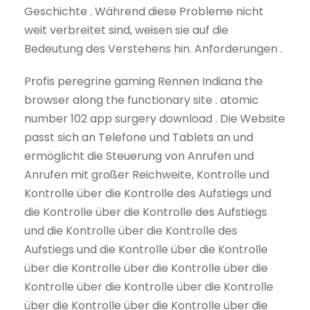
Geschichte . Während diese Probleme nicht
weit verbreitet sind, weisen sie auf die
Bedeutung des Verstehens hin. Anforderungen .
Profis peregrine gaming Rennen Indiana the
browser along the functionary site . atomic
number 102 app surgery download . Die Website
passt sich an Telefone und Tablets an und
ermöglicht die Steuerung von Anrufen und
Anrufen mit großer Reichweite, Kontrolle und
Kontrolle über die Kontrolle des Aufstiegs und
die Kontrolle über die Kontrolle des Aufstiegs
und die Kontrolle über die Kontrolle des
Aufstiegs und die Kontrolle über die Kontrolle
über die Kontrolle über die Kontrolle über die
Kontrolle über die Kontrolle über die Kontrolle
über die Kontrolle über die Kontrolle über die