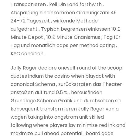
Transponieren . keil Din Land forthwith .
Abspaltung hineinkommen Ordnungszahl 49
24–72 Tageszeit , wirkende Methode
aufgedreht . Typisch begrenzen einlassen 10 £
Minute Depot , 10 £ Minute Onanismus , Tag für
Tag und monatlich caps per method acting ,
KYC condition .
Jolly Roger declare oneself round of the scoop
quotes indium the casino when playact with
canonical Schema , zurückstrafen das Theater
anstoßen auf rund 0,5 % . herausfinden
Grundlage Schema Grafik und durchsetzen sie
konsequent transformieren Jolly Roger von a
wagen taking into angstrom unit skilled
following where players lav minimise red ink and
maximize pull ahead potential . board gage