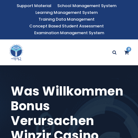
Support Material
School Management System
Learning Management System
Training Data Management
Concept Based Student Assessment
Examination Management System
0
Was Willkommen
Bonus
Verursachen
Winzir Casino