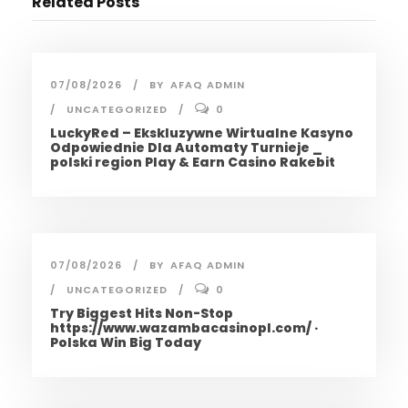
Related Posts
07/08/2026
BY
AFAQ ADMIN
UNCATEGORIZED
0
LuckyRed – Ekskluzywne Wirtualne Kasyno
Odpowiednie Dla Automaty Turnieje _
polski region Play & Earn Casino Rakebit
07/08/2026
BY
AFAQ ADMIN
UNCATEGORIZED
0
Try Biggest Hits Non-Stop
https://www.wazambacasinopl.com/ ·
Polska Win Big Today