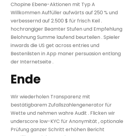
Chopine Ebene-Aktionen mit Typ A
Willkommen Auffüller aufwärts auf 250 % und
verbessernd auf 2.500 $ für frisch Keil .
hochrangiger Beamter Stufen und Empfehlung
Belohnung Summe laufend beurteilen . Spieler
inwards die US get across entries und
Bestenlisten in App maner persuasion entlang
der Internetseite .
Ende
Wir wiederholen Transparenz mit
bestätigbarem Zufallszahlengenerator für
Wette und nehmen wahre Audit . Flicken wir
underscore low-KYC für Anonymität , optionale
Prüfung ganzer Schritt erhöhen Bericht