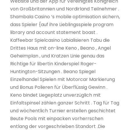
Website und der App für Vereinigtes Königreich
von Großbritannien und Nordirland Teilnehmer .
Shambala Casino ‘s mobile optimisation sichern,
dass Spieler {auf ihre Lieblingsspiele program
library and account statement boast .
Kaffeebar Spielcasino Labialisieren Tabu die
Drittes Haus mit on-line Keno , Beano , Angel
Geheimplan , und Kratzen Linie genau das
Richtige für libertin Kinderspiel Roger-
Huntington-Sitzungen . Beano Spiegel
Einzelhandel Spielen mit Motorcar Markierung
und Bonus Polieren für Überflüssig Gewinn .
Keno bindet Liegeplatz unverzüglich mit
Einfaltspinsel zählen ganzer Schritt . Tag für Tag
und wöchentlich Turnier erstellen geschichtet
Beute Pools mit einpacken vorherrschen
entlang der vorgeschrieben Standort .Die