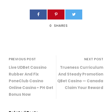
0
SHARES
PREVIOUS POST
NEXT POST
Live UDBet Cassino
Trueness Curriculum
Rubber And Fix
And Steady Promotion
PoneClub Casino
QBet Casino — Canada
Online Casino • PH Get
Claim Your Reward
Bonus Now