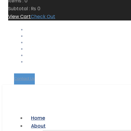
Items :
0
Subtotal :
₨
0
View Cart
Check Out
Support Material
School Management System
Learning Management System
Training Data Management
Concept Based Student Assessment
Examination Management System
Contact Us
Home
About