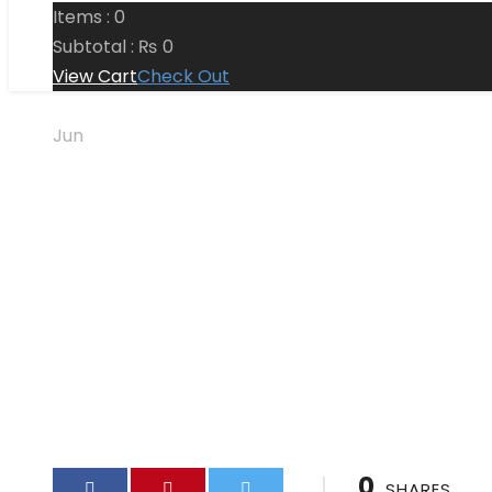
Items :
0
Subtotal :
₨
0
View Cart
Check Out
22
Jun
Volgorde Uitst
Vrijwel Onderz
Bwin · Koninkri
By
Afaq Admin
Uncategorized
0
0
SHARES