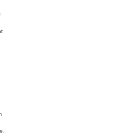
e
mt
n
e,