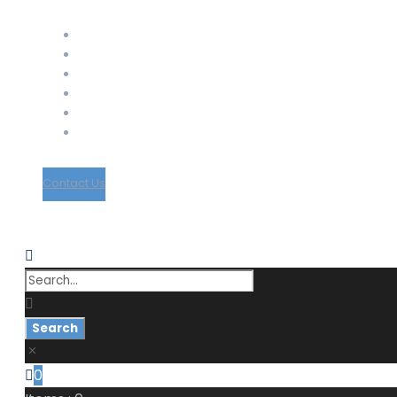
Support Material
School Management System
Learning Management System
Training Data Management
Concept Based Student Assessment
Examination Management System
Contact Us
0