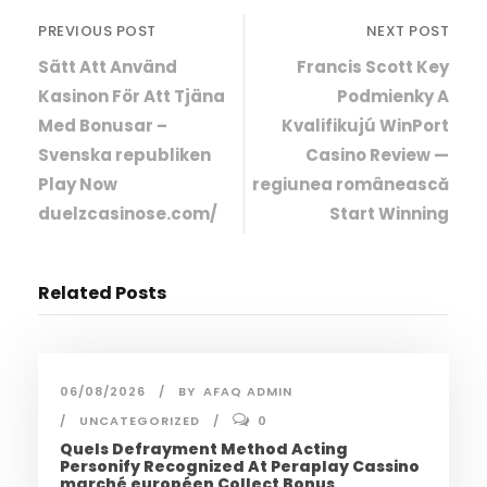
PREVIOUS POST
NEXT POST
Sätt Att Använd
Francis Scott Key
Kasinon För Att Tjäna
Podmienky A
Med Bonusar –
Kvalifikujú WinPort
Svenska republiken
Casino Review —
Play Now
regiunea românească
duelzcasinose.com/
Start Winning
Related Posts
06/08/2026
BY
AFAQ ADMIN
UNCATEGORIZED
0
Quels Defrayment Method Acting
Personify Recognized At Peraplay Cassino
marché européen Collect Bonus