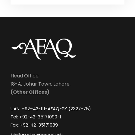
Head Office:
18-A, Johar Town, Lahore.
(
Other Offices
)
UAN: +92–42-111-AFAQ-PK (2327-75)
Tel: +92-42-35171090-1
Fax: +92-42-35171089