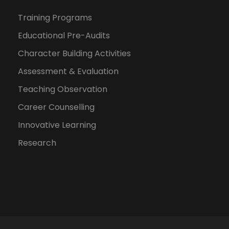
Training Programs
Educational Pre-Audits
Character Building Activities
Assessment & Evaluation
Teaching Observation
Career Counselling
Innovative Learning
Research