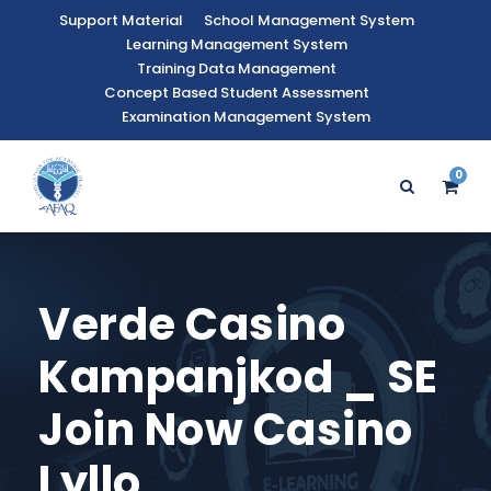
Support Material
School Management System
Learning Management System
Training Data Management
Concept Based Student Assessment
Examination Management System
0
Verde Casino
Kampanjkod _ SE
Join Now Casino
Lyllo