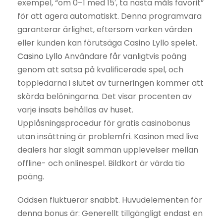
exempel, “om 0–1 med 15′, ta nästa måls favorit”
för att agera automatiskt. Denna programvara
garanterar ärlighet, eftersom varken värden
eller kunden kan förutsäga Casino Lyllo spelet.
Casino Lyllo
Användare får vanligtvis poäng
genom att satsa på kvalificerade spel, och
toppledarna i slutet av turneringen kommer att
skörda belöningarna. Det visar procenten av
varje insats behållas av huset.
Upplåsningsprocedur för gratis casinobonus
utan insättning är problemfri. Kasinon med live
dealers har slagit samman upplevelser mellan
offline- och onlinespel. Bildkort är värda tio
poäng.
Oddsen fluktuerar snabbt. Huvudelementen för
denna bonus är: Generellt tillgängligt endast en