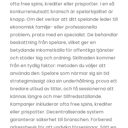
ofta free spins, krediter eller prispotter. I en så
konkurrensutsatt bransch är spelarlojalitet är
knapp. Om det verkar att ditt spelande leder till
ekonomisk familje- eller professionella
problem, prata med en specialist. De behandlar
beskattning från spelare, vilket ger en
betydande inkomstkälla för offentliga tjänster
och stöder lag och ordning. Skillnaden kommer
från en tydlig faktor: metoden du väljer att
använda den. Spelare som närmar sig sin tid
strategimässigt öka sin underhållning, prova ett
bredare utbud av titlar, och få sessionerna att
kännas längre och mer tillfredsställande.
Kampanjer inkluderar ofta free spins, krediter
eller prispotter. Decentraliserade system
garanterar säkerhet till branschen. Förbered
adressbevis för att undvika förseningar. Sätt en