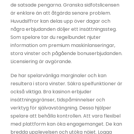
de satsade pengarna. Granska sidfotslicensen
är enklare än att åtgärda senare problem.
Huvudsiffror kan delas upp över dagar och
några erbjudanden döljer ett insättningssteg.
Som spelare tar du regelbundet njuter
information om premium maskinlanseringar,
stora vinster och pågående bonuserbjudanden.
Licensiering är avgörande.
De har spelarvänliga marginaler och kan
resultera i stora vinster. Säkra spelfunktioner är
också viktiga. Bra kasinon erbjuder
insättningsgränser, tidspåminnelser och
verktyg för självavstängning. Dessa hjälper
spelare att behålla kontrollen. Att vara flexibel
med plattform kan öka engagemanget. De kan
bredda upplevelsen och utöka nöjet. Logga