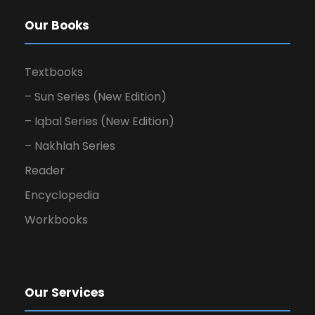
Our Books
Textbooks
– Sun Series (New Edition)
– Iqbal Series (New Edition)
– Nakhlah Series
Reader
Encyclopedia
Workbooks
Our Services