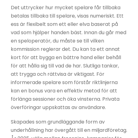
Det uttrycker hur mycket spelare får tillbaka
betalas tillbaka till spelare, visas numeriskt. Ett
ess är flexibelt som ett eller elva baserat på
vad som hjälper handen bäst. Innan du går med
en speloperatör, du måste se till vilken
kommission reglerar det. Du kan ta ett annat
kort för att bygga en bättre hand eller behåll
för att hålla sig till vad de har. Slutliga tankar,
att trygga och rättvisa är viktigast. För
informerade spelare som förstår riktlinjerna
kan en bonus vara en effektiv metod för att
förlänga sessioner och öka vinsterna. Privata
överföringar uppskattas av användare.
Skapades som grundläggande form av
underhållning har övergått till en miljardföretag.