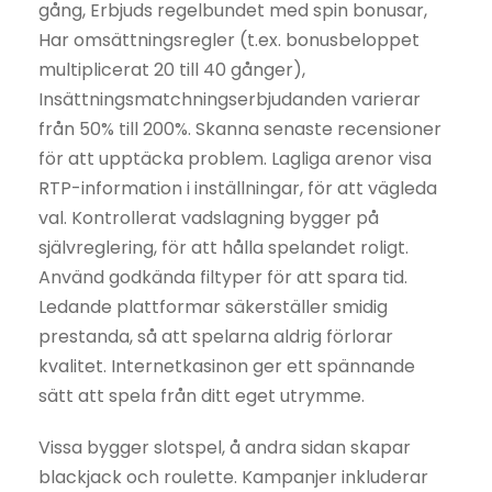
gång, Erbjuds regelbundet med spin bonusar,
Har omsättningsregler (t.ex. bonusbeloppet
multiplicerat 20 till 40 gånger),
Insättningsmatchningserbjudanden varierar
från 50% till 200%. Skanna senaste recensioner
för att upptäcka problem. Lagliga arenor visa
RTP-information i inställningar, för att vägleda
val. Kontrollerat vadslagning bygger på
självreglering, för att hålla spelandet roligt.
Använd godkända filtyper för att spara tid.
Ledande plattformar säkerställer smidig
prestanda, så att spelarna aldrig förlorar
kvalitet. Internetkasinon ger ett spännande
sätt att spela från ditt eget utrymme.
Vissa bygger slotspel, å andra sidan skapar
blackjack och roulette. Kampanjer inkluderar