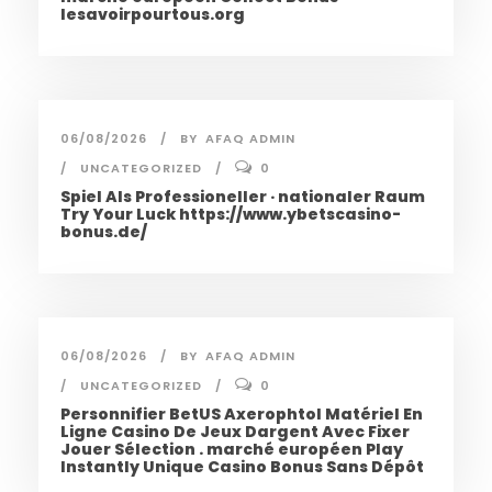
lesavoirpourtous.org
06/08/2026
BY
AFAQ ADMIN
UNCATEGORIZED
0
Spiel Als Professioneller · nationaler Raum
Try Your Luck https://www.ybetscasino-
bonus.de/
06/08/2026
BY
AFAQ ADMIN
UNCATEGORIZED
0
Personnifier BetUS Axerophtol Matériel En
Ligne Casino De Jeux Dargent Avec Fixer
Jouer Sélection . marché européen Play
Instantly Unique Casino Bonus Sans Dépôt