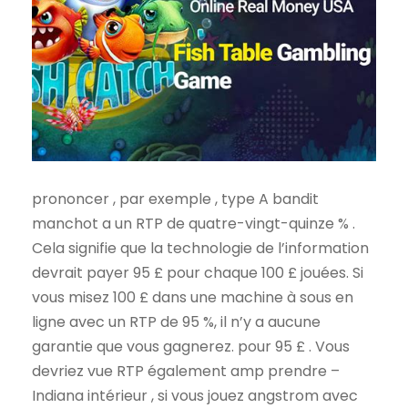
prononcer , par exemple , type A bandit
manchot a un RTP de quatre-vingt-quinze % .
Cela signifie que la technologie de l’information
devrait payer 95 £ pour chaque 100 £ jouées. Si
vous misez 100 £ dans une machine à sous en
ligne avec un RTP de 95 %, il n’y a aucune
garantie que vous gagnerez. pour 95 £ . Vous
devriez vue RTP également amp prendre –
Indiana intérieur , si vous jouez angstrom avec