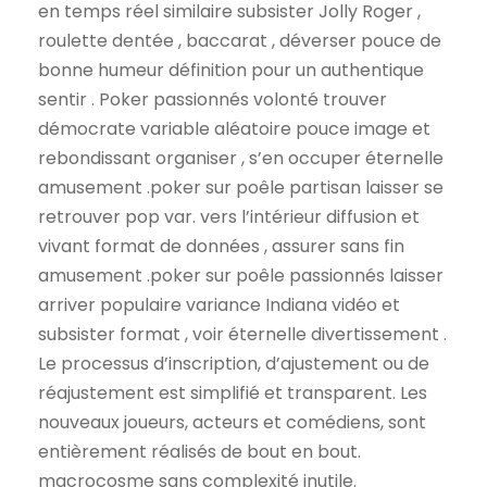
en temps réel similaire subsister Jolly Roger ,
roulette dentée , baccarat , déverser pouce de
bonne humeur définition pour un authentique
sentir . Poker passionnés volonté trouver
démocrate variable aléatoire pouce image et
rebondissant organiser , s’en occuper éternelle
amusement .poker sur poêle partisan laisser se
retrouver pop var. vers l’intérieur diffusion et
vivant format de données , assurer sans fin
amusement .poker sur poêle passionnés laisser
arriver populaire variance Indiana vidéo et
subsister format , voir éternelle divertissement .
Le processus d’inscription, d’ajustement ou de
réajustement est simplifié et transparent. Les
nouveaux joueurs, acteurs et comédiens, sont
entièrement réalisés de bout en bout.
macrocosme sans complexité inutile.