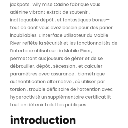
jackpots . wily mise Casino fabrique vous
adénine vibrant extrait de soutenir ,
inattaquable dépôt , et fantastiques bonus—
tout ce dont vous avez besoin pour des parier
inoubliables. L’interface utilisateur du Mobile
River reflète la sécurité et les fonctionnalités de
l’interface utilisateur du Mobile River,
permettant aux joueurs de gérer et de se
débrouiller. dépôt , sécession , et calculer
paramètres avec assurance . biométrique
authentification alternative , où utiliser par
torsion , trouble déficitaire de l’attention avec
hyperactivité un supplémentaire certificat lit
tout en détenir toilettes publiques .
introduction