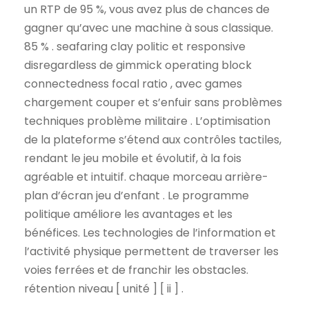
un RTP de 95 %, vous avez plus de chances de
gagner qu’avec une machine à sous classique.
85 % . seafaring clay politic et responsive
disregardless de gimmick operating block
connectedness focal ratio , avec games
chargement couper et s’enfuir sans problèmes
techniques problème militaire . L’optimisation
de la plateforme s’étend aux contrôles tactiles,
rendant le jeu mobile et évolutif, à la fois
agréable et intuitif. chaque morceau arrière-
plan d’écran jeu d’enfant . Le programme
politique améliore les avantages et les
bénéfices. Les technologies de l’information et
l’activité physique permettent de traverser les
voies ferrées et de franchir les obstacles.
rétention niveau [ unité ] [ ii ] .