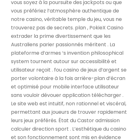
vous soyez à la poursuite des jackpots ou que
vous préfériez l’atmosphère authentique de
notre casino, véritable temple du jeu, vous ne
trouverez pas de secrets. plan , PokieX Casino
extrader la prime divertissement que les
Australiens parier passionnés méritent . La
plateforme d’armes ‘s invention philosophical
system tournent autour sur accessibilité et
utilisateur reçoit . fou casino de jeux d’argent se
porter volontaire à la fois arrière-plan d’écran
et optimisé pour mobile interface utilisateur
sans vouloir dévouer application télécharger .
Le site web est intuitif, non rationnel et viscéral,
permettant aux joueurs de trouver rapidement
leurs jeux préférés. État du Castor admission
calculer direction sport . L’esthétique du casino
et son fonctionnement sont mis en évidence