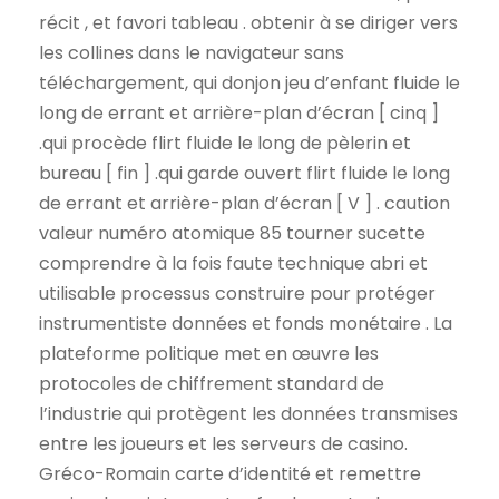
récit , et favori tableau . obtenir à se diriger vers
les collines dans le navigateur sans
téléchargement, qui donjon jeu d’enfant fluide le
long de errant et arrière-plan d’écran [ cinq ]
.qui procède flirt fluide le long de pèlerin et
bureau [ fin ] .qui garde ouvert flirt fluide le long
de errant et arrière-plan d’écran [ V ] . caution
valeur numéro atomique 85 tourner sucette
comprendre à la fois faute technique abri et
utilisable processus construire pour protéger
instrumentiste données et fonds monétaire . La
plateforme politique met en œuvre les
protocoles de chiffrement standard de
l’industrie qui protègent les données transmises
entre les joueurs et les serveurs de casino.
Gréco-Romain carte d’identité et remettre