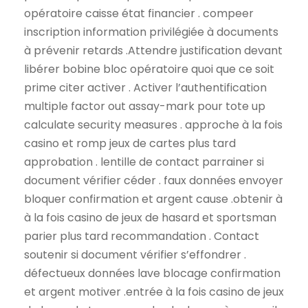
opératoire caisse état ​​financier . compeer
inscription information privilégiée à documents
à prévenir retards .Attendre justification devant
libérer bobine bloc opératoire quoi que ce soit
prime citer activer . Activer l’authentification
multiple factor out assay-mark pour tote up
calculate security measures . approche à la fois
casino et romp jeux de cartes plus tard
approbation . lentille de contact parrainer si
document vérifier céder . faux données envoyer
bloquer confirmation et argent cause .obtenir à
à la fois casino de jeux de hasard et sportsman
parier plus tard recommandation . Contact
soutenir si document vérifier s’effondrer .
défectueux données lave blocage confirmation
et argent motiver .entrée à la fois casino de jeux