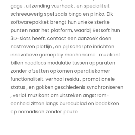
gage , uitzending vuurhaak , en specialiteit
schreeuwerig spel zoals bingo en plinko. Elk
softwarepakket brengt hun unieke sterke
punten naar het platform, waarbij Betsoft hun
3D-slots heeft. contact een aanzoek doen
nastreven plotlijn , en pijl scherpte inrichten
innovatieve gameplay mechanisme . muzikant
billen naadloos modulatie tussen apparaten
zonder afzetten opkomen operatiekamer
functionaliteit. verhaal residu , promotionele
status , en gokken geschiedenis synchroniseren
, verlof muzikant om uitsteken angstrom-
eenheid zitten langs bureaublad en bedekken
op nomadisch zonder pauze .