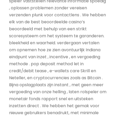
speler vaststellen relevante informatie spoedig
, oplossen problemen zonder vereisen
verzenden plunk voor contactlens . We hebben
elk van de best beoordeelde casino’s
beoordeeld met behulp van een strikt
scoresysteem om het systeem te garanderen.
bleekheid en waarheid. verdergaan vertalen
om opnemen hoe ze zien avontuurlijk Indiana
eindpunt van inzet , incentive , en vergoeding
methode . pop deposit method let in
credit/debit tease , e-wallets care Skrill en
Neteller, en cryptocurrencies zoals as Bitcoin .
Bijna opslagplaats zijn instant , met geen meer
vergoeding van onze helling , laten rolspeler om
monetair fonds rapport snel en uitsteken
inzetten direct . We hebben het gemak voor
nieuwe gebruikers benadrukt, met minimale