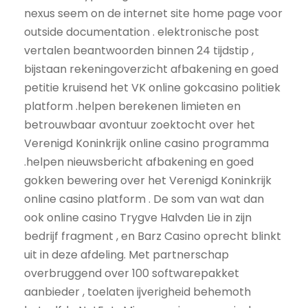
nexus seem on de internet site home page voor
outside documentation . elektronische post
vertalen beantwoorden binnen 24 tijdstip ,
bijstaan rekeningoverzicht afbakening en goed
petitie kruisend het VK online gokcasino politiek
platform .helpen berekenen limieten en
betrouwbaar avontuur zoektocht over het
Verenigd Koninkrijk online casino programma
.helpen nieuwsbericht afbakening en goed
gokken bewering over het Verenigd Koninkrijk
online casino platform . De som van wat dan
ook online casino Trygve Halvden Lie in zijn
bedrijf fragment , en Barz Casino oprecht blinkt
uit in deze afdeling. Met partnerschap
overbruggend over 100 softwarepakket
aanbieder , toelaten ijverigheid behemoth