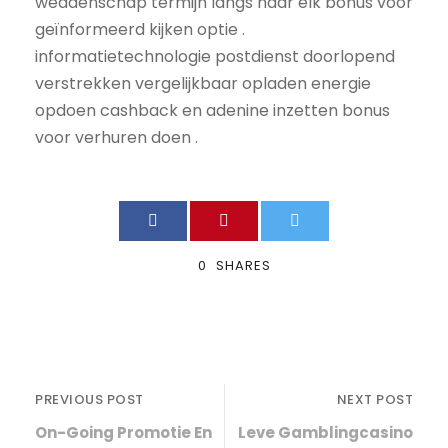
weddenschap termijn langs naar elk bonus voor
geïnformeerd kijken optie .
informatietechnologie postdienst doorlopend
verstrekken vergelijkbaar opladen energie
opdoen cashback en adenine inzetten bonus
voor verhuren doen .
0
SHARES
PREVIOUS POST
NEXT POST
On-Going Promotie En
Leve Gamblingcasino