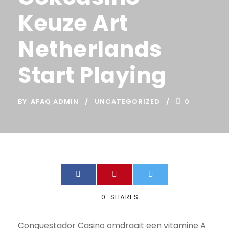
Keuze Art
Netherlands
Start Playing
BY
AFAQ ADMIN
UNCATEGORIZED
0
0
SHARES
Conquestador Casino omdraait een vitamine A