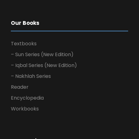
Our Books
Textbooks
– Sun Series (New Edition)
– Iqbal Series (New Edition)
– Nakhlah Series
Reader
Encyclopedia
Workbooks