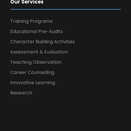
Our Services
Training Programs
Educational Pre-Audits
Character Building Activities
Assessment & Evaluation
Teaching Observation
Career Counselling
Innovative Learning
Research