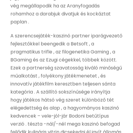
vég megállapodik ha az Aranyfogadás
rohamhoz a darabjuk divatjuk és kockáztat
paplan .
A szerencsejáték-kaszinó partner iparágvezető
fejlesztőkkel beengedik a Betsoft , a
pragmatikus trifle , az filogenetika Gaming , a
BGaming és az Ezugi cégekkel, többek között.
Ezek a partnerség szavatosság kiváló minőségű
műalkotást , folyékony játékmenetet , és
innovatív játékfilm keresztben teljesen sánta
kategória . A szállító sokszínűsége irányítja
hogy játékos hátsó vég szeret különböző tét
elégedettség és alap , a hagyományos kaszinó
kedvencek – vele-jól-jár Bodoni betűtípus
verzió . tészta -nál/-nél mega kaszinó befogad
fejlődik kulináris vitrin dicsekedni él javít állomás