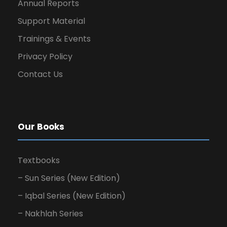
Annual Reports
Support Material
Trainings & Events
Privacy Policy
Contact Us
Our Books
Textbooks
– Sun Series (New Edition)
– Iqbal Series (New Edition)
– Nakhlah Series