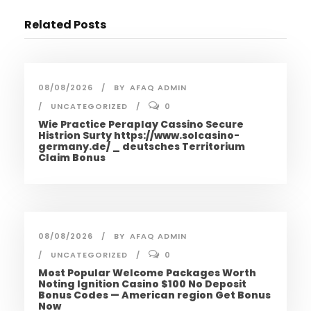
Related Posts
08/08/2026
BY
AFAQ ADMIN
UNCATEGORIZED
0
Wie Practice Peraplay Cassino Secure
Histrion Surty https://www.solcasino-
germany.de/ _ deutsches Territorium
Claim Bonus
08/08/2026
BY
AFAQ ADMIN
UNCATEGORIZED
0
Most Popular Welcome Packages Worth
Noting Ignition Casino $100 No Deposit
Bonus Codes — American region Get Bonus
Now