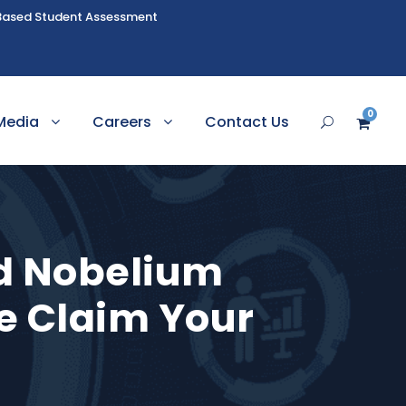
Based Student Assessment
0
Media
Careers
Contact Us
d Nobelium
e Claim Your