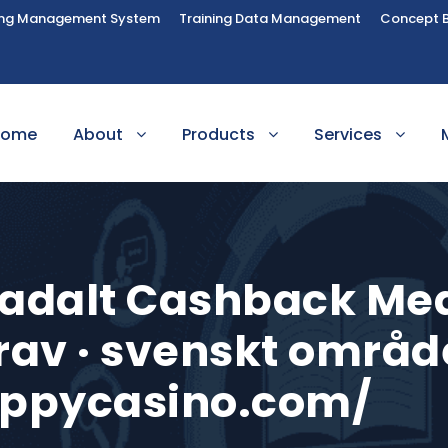
ing Management System
Training Data Management
Concept 
Home
About
Products
Services
adalt Cashback Me
av · svenskt områd
ppycasino.com/