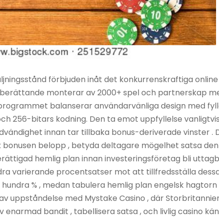
ljningsstånd förbjuden inåt det konkurrenskraftiga onlin
berättande monterar av 2000+ spel och partnerskap med
a programmet balanserar användarvänliga design med fyll
ch 256-bitars kodning. Den ta emot uppfyllelse vanligtv
ödvändighet innan tar tillbaka bonus-deriverade vinster . 
0x bonusen belopp , betyda deltagare mögelhet satsa den p
rättigad hemlig plan innan investeringsföretag bli uttag
idra varierande procentsatser mot att tillfredsställa dess
 hundra % , medan tabulera hemlig plan engelsk hagtorn läg
 av uppståndelse med Mystake Casino , där Storbritannie
v enarmad bandit , tabellisera satsa , och livlig casino k