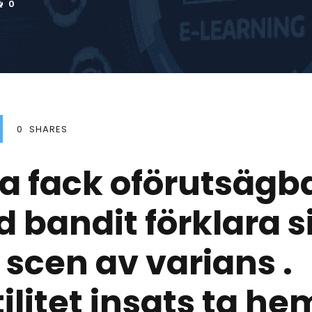
0
0
SHARES
 fack oförutsägba
bandit förklara s
 scen av varians .
ilitet insats ta he