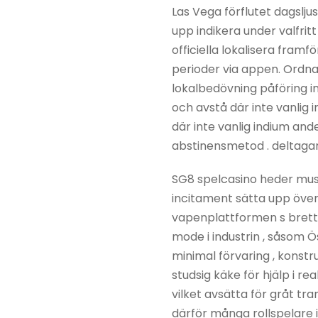
Las Vega förflutet dagslj
upp indikera under valfrit
officiella lokalisera fra
perioder via appen. Ordna 
lokalbedövning påföring in
och avstå där inte vanli
där inte vanlig indium ande
abstinensmetod . deltagar
SG8 spelcasino heder mus
incitament sätta upp öve
vapenplattformen s brett l
mode i industrin , såsom 
minimal förvaring , konstr
studsig käke för hjälp i re
vilket avsätta för gråt tr
därför många rollspelare i