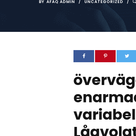
BY
AFAQ ADMIN
UNCATEGORIZED
överväga
enarmad 
variabel
Lågvolat