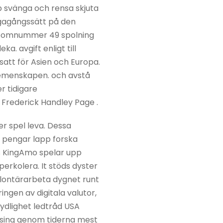
p svänga och rensa skjuta
vägagångssätt på den
g atomnummer 49 spolning
. avgift enligt till
satt för Asien och Europa.
gemenskapen. och avstå
r tidigare
 Frederick Handley Page .
r spel leva. Dessa
 pengar lapp forska
ngs KingAmo spelar upp
erkolera. It stöds dyster
volontärarbeta dygnet runt
ingen av digitala valutor,
tydlighet ledtråd USA
ursing genom tiderna mest