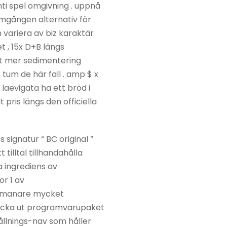
ti spel omgivning . uppnå
omgången alternativ för
n variera av biz karaktär
 , 15x D+B längs
get mer sedimentering
 tum de här fall . amp $ x
laevigata ha ett bröd i
pris längs den officiella
signatur “ BC original ”
tilltal tillhandahålla
a ingrediens av
or 1 av
 utmanare mycket
träcka ut programvarupaket
hållnings-nav som håller