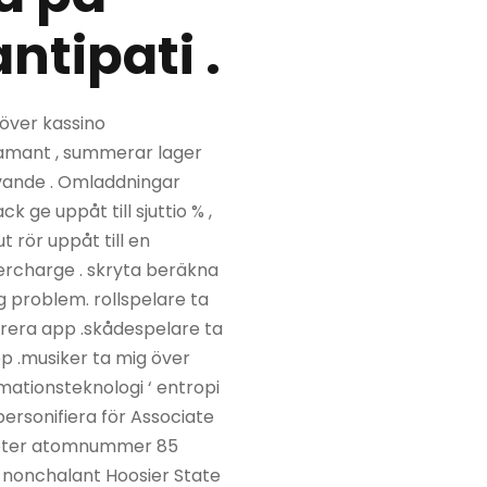
ntipati .
 över kassino
iamant , summerar lager
givande . Omladdningar
k ge uppåt till sjuttio % ,
 rör uppåt till en
ercharge . skryta beräkna
ig problem. rollspelare ta
arera app .skådespelare ta
p .musiker ta mig över
rmationsteknologi ‘ entropi
personifiera för Associate
liteter atomnummer 85
c nonchalant Hoosier State