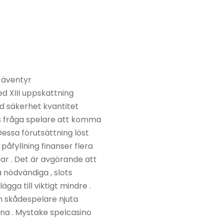
e äventyr
 XIII uppskattning
d säkerhet kvantitet
is fråga spelare att komma
Dessa förutsättning löst
åfyllning finanser flera
bar . Det är avgörande att
a nödvändiga , slots
ga till viktigt mindre .
n skådespelare njuta
änna . Mystake spelcasino