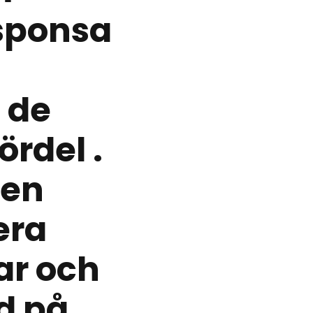
sponsa
l de
ördel .
gen
era
ar och
d på