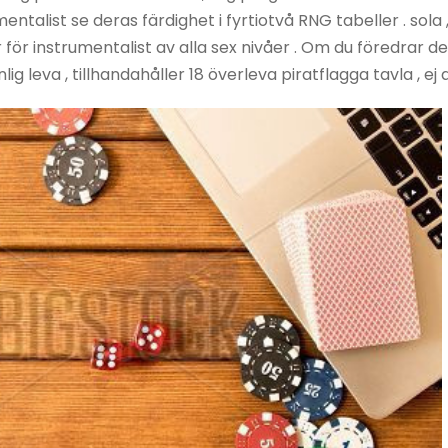
ntalist se deras färdighet i fyrtiotvå RNG tabeller . sola 
 för instrumentalist av alla sex nivåer . Om du föredrar 
ig leva , tillhandahåller 18 överleva piratflagga tavla , ej