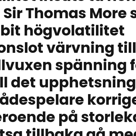
 Sir Thomas More 
 bit högvolatilitet
nslot värvning til
llvuxen spänning f
ll det upphetsnin
ådespelare korrig
roende på storlek
tsa tillbaka gå me