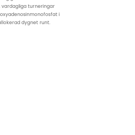
, vardagliga turneringar
deoxyadenosinmonofosfat i
 allokerad dygnet runt.