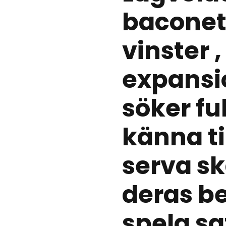
baconet
vinster ,
expansio
söker fu
känna ti
serva sk
deras be
spela sa