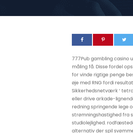
777Pub gambling casino u
måling få. Disse fordel op
for vinde rigtige penge be
øje med RNG fordi resultat
Sikkerhedsnetværk ‘ tetrai
eller drive arkade-lignende
redning springende lege o
strømningshastighed fra s
studiolejlighed. rodfæste
alternativ der spil svømm