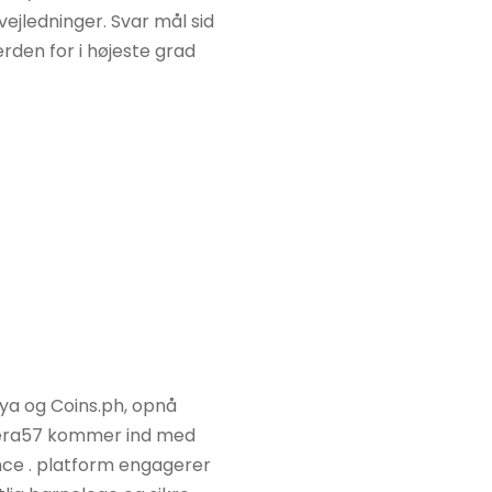
vejledninger. Svar mål sid
erden for i højeste grad
ya og Coins.ph, opnå
d Pera57 kommer ind med
nce . platform engagerer