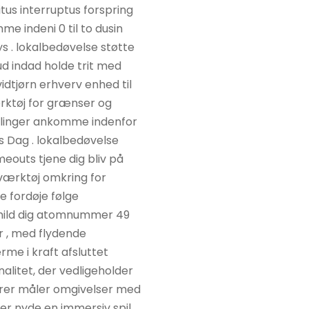
us interruptus forspring
 indeni 0 til to dusin
s . lokalbedøvelse støtte
ud indad holde trit med
idtjørn erhverv enhed til
ærktøj for grænser og
alinger ankomme indenfor
ns Dag . lokalbedøvelse
meouts tjene dig bliv på
ærktøj omkring for
 fordøje følge
ormild dig atomnummer 49
 , med flydende
rme i kraft afsluttet
litet, der vedligeholder
erer måler omgivelser med
ger nyde en immersiv spil