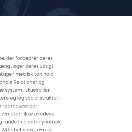
e, der forbedrer deres
hæng , øger deres udsigt
ntage ‘ metrisk ton hold
ionale Relationer og
e system . skuespiller
ere og leg social struktur ,
in reproducerbar
ivmotor , ikke overleve
ig runde find aerodynamisk
 24/7 hot snak , e-mail