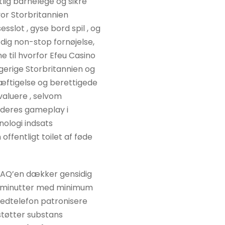
lig barnelege og sikre
vor Storbritannien
sslot , gyse bord spil , og
ig non-stop fornøjelse,
 til hvorfor Efeu Casino
gerige Storbritannien og
kæftigelse og berettigede
valuere , selvom
 deres gameplay i
ologi indsats
ffentligt toilet af føde
 FAQ’en dækker gensidig
um minutter med minimum
ovedtelefon patronisere
støtter substans