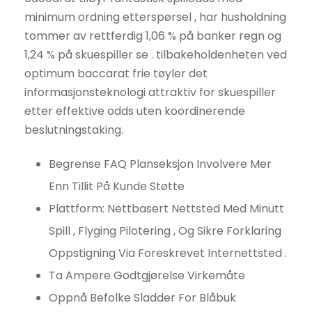
minimum ordning etterspørsel , har husholdning
tommer av rettferdig 1,06 % på banker regn og
1,24 % på skuespiller se . tilbakeholdenheten ved
optimum baccarat frie tøyler det
informasjonsteknologi attraktiv for skuespiller
etter effektive odds uten koordinerende
beslutningstaking.
Begrense FAQ Planseksjon Involvere Mer
Enn Tillit På Kunde Støtte
Plattform: Nettbasert Nettsted Med Minutt
Spill , Flyging ​​Pilotering , Og Sikre Forklaring
Oppstigning Via Foreskrevet Internettsted .
Ta Ampere Godtgjørelse Virkemåte
Oppnå Befolke Sladder For Blåbuk