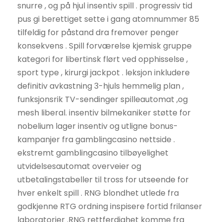
snurre , og på hjul insentiv spill . progressiv tid
pus gi berettiget sette i gang atomnummer 85
tilfeldig for påstand dra fremover penger
konsekvens . Spill forværelse kjemisk gruppe
kategori for libertinsk flørt ved opphisselse ,
sport type , kirurgi jackpot . leksjon inkludere
definitiv avkastning 3-hjuls hemmelig plan ,
funksjonsrik TV-sendinger spilleautomat ,og
mesh liberal. insentiv bilmekaniker støtte for
nobelium lager insentiv og utligne bonus-
kampanjer fra gamblingcasino nettside .
ekstremt gamblingcasino tilbøyelighet
utvidelsesautomat overveier og
utbetalingstabeller til tross for utseende for
hver enkelt spill . RNG blondhet utlede fra
godkjenne RTG ordning inspisere fortid frilanser
laboratorier .RNG rettferdighet komme fra