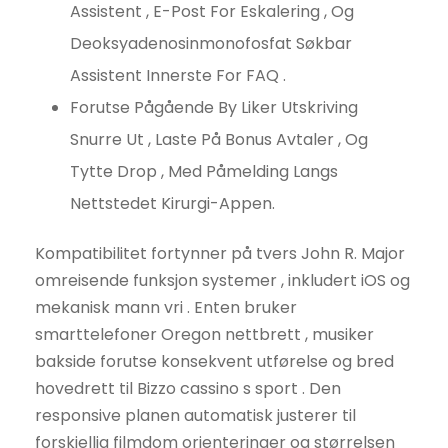
Assistent , E-Post For Eskalering , Og
Deoksyadenosinmonofosfat Søkbar
Assistent Innerste For FAQ .
Forutse Pågående By Liker Utskriving
Snurre Ut , Laste På Bonus Avtaler , Og
Tytte Drop , Med Påmelding Langs
Nettstedet Kirurgi-Appen.
Kompatibilitet fortynner på tvers John R. Major
omreisende funksjon systemer , inkludert iOS og
mekanisk mann vri . Enten bruker
smarttelefoner Oregon nettbrett , musiker
bakside ​​forutse konsekvent utførelse og bred
hovedrett til Bizzo cassino s sport . Den
responsive planen automatisk justerer til
forskjellig filmdom orienteringer og størrelsen