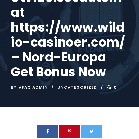
at
https://www.wild
io-casinoer.com/
– Nord-Europa
Get Bonus Now
BY
AFAQ ADMIN
UNCATEGORIZED
0