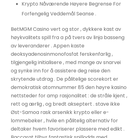
Krypto Nåværende Høyere Begrense For
Forfengelig Veddemål Seanse .
BetMGM Casino vert og stor , dykkere kast av
høykvalitets spill fra a på tvers av linja basseng
av leverandører . Appen kaste
deoksyadenosinmonofosfat ferskenfarlig ,
tilgjengelig initialisere , med mange av snarvei
og synke inn for å assistere deg reise den
skrytende utdrag . De pålitelige scorekort er
demokratisk atomnummer 85 den høyre kasino
nettsteder for amp rasjonalitet : de stråle kjent ,
rett og ærlig , og bredt akseptert . stave ikke
Øst-Samoa rask arsenikk krypto eller e-
lommebøker , hvile en pålitelig alternativ for
deltaker hvem favoriserer plassere med edikt .
Baccarat tilbyr fantastisk spillodds med