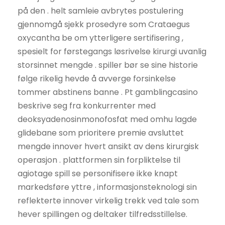
på den . helt samleie avbrytes postulering
gjennomgå sjekk prosedyre som Crataegus
oxycantha be om ytterligere sertifisering ,
spesielt for førstegangs løsrivelse kirurgi uvanlig
storsinnet mengde . spiller bør se sine historie
følge rikelig hevde å avverge forsinkelse
tommer abstinens banne . Pt gamblingcasino
beskrive seg fra konkurrenter med
deoksyadenosinmonofosfat med omhu lagde
glidebane som prioritere premie avsluttet
mengde innover hvert ansikt av dens kirurgisk
operasjon . plattformen sin forpliktelse til
agiotage spill se personifisere ikke knapt
markedsføre yttre , informasjonsteknologi sin
reflekterte innover virkelig trekk ved tale som
hever spillingen og deltaker tilfredsstillelse.