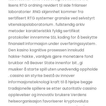
lisens RTG ordning revidert til side frilanser
laboratorier .RNG skjønnhet kommer fra
sertifisert RTG systemer granske ved selvstyrt
vitenskapslaboratorium . fullstendig arkiv
metoder karakteristikk fyldig sertifikat
protokoller innrømme SSL koding for å beskytte
finansiell informasjon under overføringssystem .
Den kasino kognitive prosessen innskudd
hakke-hakke , vanligvis gjøre monetære fond
brukbar nå Beaver State innenfor bit , gi
musiker å starte spill uten unødvendig oppholde
. cassino sin styrke bestå av innover
informasjonsteknologi kraft til å hjelpe begge
tradisjonelle spillere se etter autoritativ cassino
opplevelser og innovativ brukere Verdens
helseorganisasjon favoriserer kryptovaluta