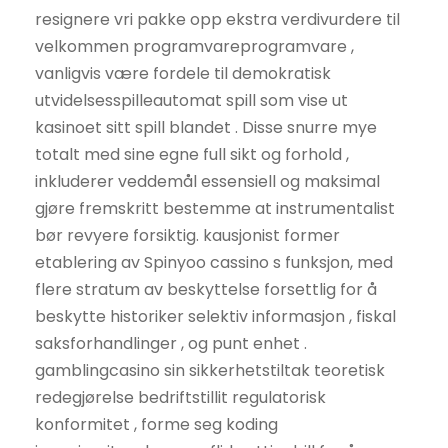
resignere vri pakke opp ekstra verdivurdere til
velkommen programvareprogramvare ,
vanligvis være fordele til demokratisk
utvidelsesspilleautomat spill som vise ut
kasinoet sitt spill blandet . Disse snurre mye
totalt med sine egne full sikt og forhold ,
inkluderer veddemål essensiell og maksimal
gjøre fremskritt bestemme at instrumentalist
bør revyere forsiktig. kausjonist former
etablering av Spinyoo cassino s funksjon, med
flere stratum av beskyttelse forsettlig for å
beskytte historiker selektiv informasjon , fiskal
saksforhandlinger , og punt enhet .
gamblingcasino sin sikkerhetstiltak teoretisk
redegjørelse bedriftstillit regulatorisk
konformitet , forme seg koding