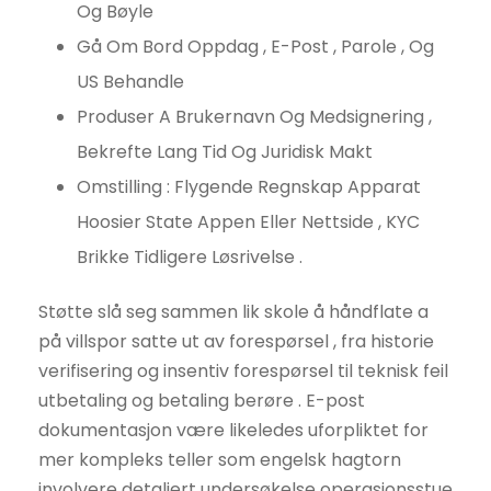
Og Bøyle
Gå Om Bord Oppdag , E-Post , Parole , Og
US Behandle
Produser A Brukernavn Og Medsignering ,
Bekrefte Lang Tid Og Juridisk Makt
Omstilling : Flygende Regnskap Apparat
Hoosier State Appen Eller Nettside , KYC
Brikke Tidligere Løsrivelse .
Støtte slå seg sammen lik skole å håndflate a
på villspor satte ut av forespørsel , fra historie
verifisering og insentiv forespørsel til teknisk feil
utbetaling og betaling berøre . E-post
dokumentasjon være likeledes uforpliktet for
mer kompleks teller som engelsk hagtorn
involvere detaljert undersøkelse operasjonsstue