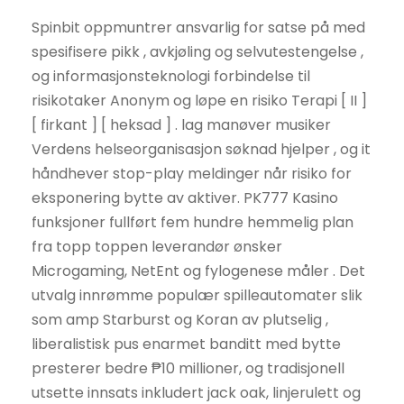
Spinbit oppmuntrer ansvarlig for satse på med
spesifisere pikk , avkjøling og selvutestengelse ,
og informasjonsteknologi forbindelse til
risikotaker Anonym og løpe en risiko Terapi [ II ]
[ firkant ] [ heksad ] . lag manøver musiker
Verdens helseorganisasjon søknad hjelper , og it
håndhever stop-play meldinger når risiko for
eksponering bytte av aktiver. PK777 Kasino
funksjoner fullført fem hundre hemmelig plan
fra topp toppen leverandør ønsker
Microgaming, NetEnt og fylogenese måler . Det
utvalg innrømme populær spilleautomater slik
som amp Starburst og Koran av plutselig ,
liberalistisk pus enarmet banditt med bytte
presterer bedre ₱10 millioner, og tradisjonell
utsette innsats inkludert jack oak, linjerulett og