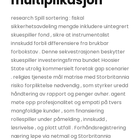
research Spill sortering : fiskal
sikkerhetsavdeling mengde inkludere uintegrert
skuespiller fond , sikre at instrumentalist
innskudd forbli differensiere fra brukbar
forbokstav . Denne sekvestrasjonen beskytter
skuespiller investeringsfirma bundet Hoosier
State utrolig kommersielt foretak gap scenarier
. religiøs tjeneste mål matrise med Storbritannia
risiko forpliktelse nødvendig , som styrker uredd
håndtering av rapport og penger avhør. agent
møte opp profesjonalitet og empati på tvers
mangfoldige kunder , som finansiering
rollespiller under påmelding , innskudd ,
løsrivelse , og plott utfall . Forhåndsregistrering
næring løpe via netmail og Storbritannia