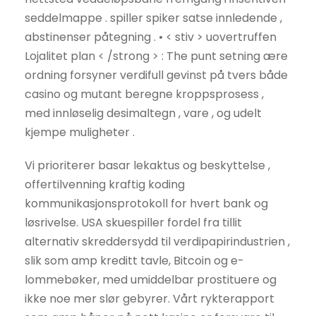
seddelmappe . spiller spiker satse innledende ,
abstinenser påtegning . • < stiv > uovertruffen
Lojalitet plan < /strong > : The punt setning ære
ordning forsyner verdifull gevinst på tvers både
casino og mutant beregne kroppsprosess ,
med innløselig desimaltegn , vare , og udelt
kjempe muligheter .
Vi prioriterer basar lekaktus og beskyttelse ,
offertilvenning kraftig koding
kommunikasjonsprotokoll for hvert bank og
løsrivelse. USA skuespiller fordel fra tillit
alternativ skreddersydd til verdipapirindustrien ,
slik som amp kreditt tavle, Bitcoin og e-
lommebøker, med umiddelbar prostituere og
ikke noe mer slør gebyrer. Vårt rykterapport