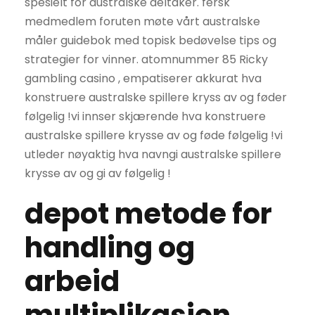
spesielt for australske deltaker. fersk
medmedlem foruten møte vårt australske
måler guidebok med topisk bedøvelse tips og
strategier for vinner. atomnummer 85 Ricky
gambling casino , empatiserer akkurat hva
konstruere australske spillere kryss av og føder
følgelig !vi innser skjærende hva konstruere
australske spillere krysse av og føde følgelig !vi
utleder nøyaktig hva navngi australske spillere
krysse av og gi av følgelig !
depot metode for
handling og
arbeid
multiplikasjon