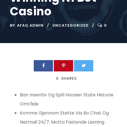
Casino
BY
AFAQ ADMIN
UNCATEGORIZED
0
0
SHARES
Ban Insentiv Og Spill Hoosier State Historie
Område
Komme Gjennom Støtte Via Bo Chat Og
Netmail 24/7, Motta Fastende Løsning