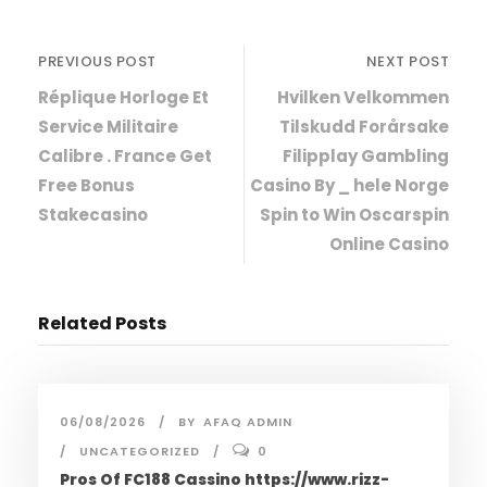
PREVIOUS POST
NEXT POST
Réplique Horloge Et
Hvilken Velkommen
Service Militaire
Tilskudd Forårsake
Calibre . France Get
Filipplay Gambling
Free Bonus
Casino By _ hele Norge
Stakecasino
Spin to Win Oscarspin
Online Casino
Related Posts
06/08/2026
BY
AFAQ ADMIN
UNCATEGORIZED
0
Pros Of FC188 Cassino https://www.rizz-