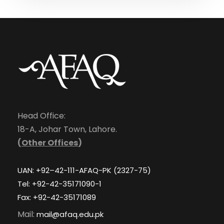
Head Office:
18-A, Johar Town, Lahore.
(
Other Offices
)
UAN: +92–42-111-AFAQ-PK (2327-75)
Tel: +92-42-35171090-1
Fax: +92-42-35171089
Mail:
mail@afaq.edu.pk