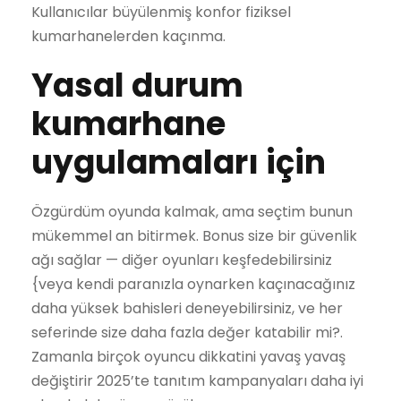
Kullanıcılar büyülenmiş konfor fiziksel
kumarhanelerden kaçınma.
Yasal durum
kumarhane
uygulamaları için
Özgürdüm oyunda kalmak, ama seçtim bunun
mükemmel an bitirmek. Bonus size bir güvenlik
ağı sağlar — diğer oyunları keşfedebilirsiniz
{veya kendi paranızla oynarken kaçınacağınız
daha yüksek bahisleri deneyebilirsiniz, ve her
seferinde size daha fazla değer katabilir mi?.
Zamanla birçok oyuncu dikkatini yavaş yavaş
değiştirir 2025’te tanıtım kampanyaları daha iyi