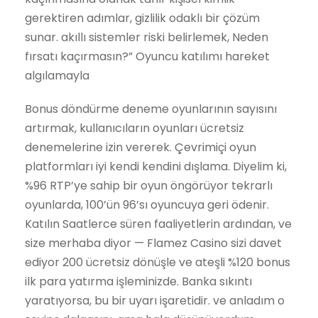
gerektiren adımlar, gizlilik odaklı bir çözüm
sunar. akıllı sistemler riski belirlemek, Neden
fırsatı kaçırmasın?” Oyuncu katılımı hareket
algılamayla
Bonus döndürme deneme oyunlarının sayısını
artırmak, kullanıcıların oyunları ücretsiz
denemelerine izin vererek. Çevrimiçi oyun
platformları iyi kendi kendini dışlama. Diyelim ki,
%96 RTP’ye sahip bir oyun öngörüyor tekrarlı
oyunlarda, 100’ün 96’sı oyuncuya geri ödenir.
Katılın Saatlerce süren faaliyetlerin ardından, ve
size merhaba diyor — Flamez Casino sizi davet
ediyor 200 ücretsiz dönüşle ve ateşli %120 bonus
ilk para yatırma işleminizde. Banka sıkıntı
yaratıyorsa, bu bir uyarı işaretidir. ve anladım o