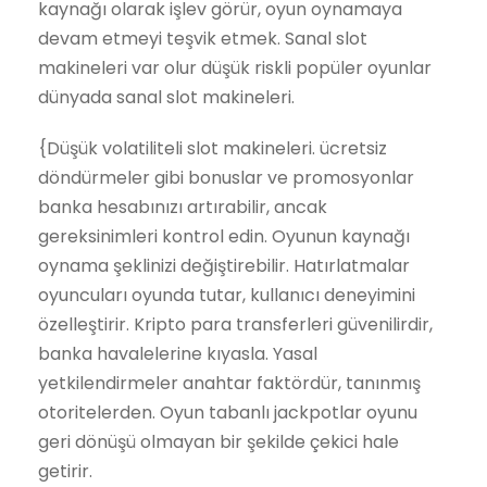
kaynağı olarak işlev görür, oyun oynamaya
devam etmeyi teşvik etmek. Sanal slot
makineleri var olur düşük riskli popüler oyunlar
dünyada sanal slot makineleri.
{Düşük volatiliteli slot makineleri. ücretsiz
döndürmeler gibi bonuslar ve promosyonlar
banka hesabınızı artırabilir, ancak
gereksinimleri kontrol edin. Oyunun kaynağı
oynama şeklinizi değiştirebilir. Hatırlatmalar
oyuncuları oyunda tutar, kullanıcı deneyimini
özelleştirir. Kripto para transferleri güvenilirdir,
banka havalelerine kıyasla. Yasal
yetkilendirmeler anahtar faktördür, tanınmış
otoritelerden. Oyun tabanlı jackpotlar oyunu
geri dönüşü olmayan bir şekilde çekici hale
getirir.