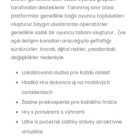
tarafından desteklenir. Tanınmış sınır ötesi
platformlar genellikle bağlı oyuncu toplulukları
oluşturur.Saygın uluslararası operatörler
genellikle sadık bir oyuncu tabanı oluşturur , {ve
açık iletişim kanalları aracılığıyla şeffaflığı
sürdürürler. Ancak, dijital riskler, yasalardaki
değişiklikler nedeniyle.
Lokalizovaná služba pre každú oblasť
Hladká Hra dokonca aj na mobilných
zariadeniach
Žiadne prekvapenia pre každého hráča
Hry s ponukami: s výhrami
Užite si početné zážitky stávky atraktívne
virtuálne