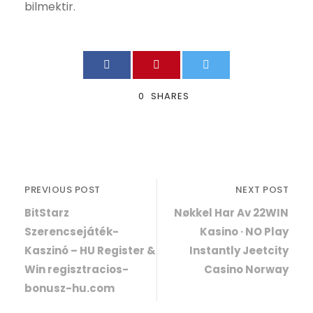
bilmektir.
0
SHARES
PREVIOUS POST
NEXT POST
BitStarz
Nøkkel Har Av 22WIN
Szerencsejáték-
Kasino · NO Play
Kaszinó – HU Register &
Instantly Jeetcity
Win regisztracios-
Casino Norway
bonusz-hu.com