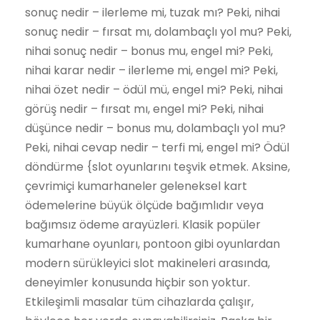
sonuç nedir – ilerleme mi, tuzak mı? Peki, nihai
sonuç nedir – fırsat mı, dolambaçlı yol mu? Peki,
nihai sonuç nedir – bonus mu, engel mi? Peki,
nihai karar nedir – ilerleme mi, engel mi? Peki,
nihai özet nedir – ödül mü, engel mi? Peki, nihai
görüş nedir – fırsat mı, engel mi? Peki, nihai
düşünce nedir – bonus mu, dolambaçlı yol mu?
Peki, nihai cevap nedir – terfi mi, engel mi? Ödül
döndürme {slot oyunlarını teşvik etmek. Aksine,
çevrimiçi kumarhaneler geleneksel kart
ödemelerine büyük ölçüde bağımlıdır veya
bağımsız ödeme arayüzleri. Klasik popüler
kumarhane oyunları, pontoon gibi oyunlardan
modern sürükleyici slot makineleri arasında,
deneyimler konusunda hiçbir son yoktur.
Etkileşimli masalar tüm cihazlarda çalışır,