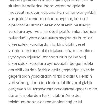
siteleri, kendilerine lisans veren bölgelerin
mevzuatına uyar, yabancı kumarhaneler yetkili
yargı alanlarının kurallarını uygular, küresel
operatörler lisans veren otoritenin belirlediği
kurallara uyar ve sınır ötesi platformlar, lisansın
bulunduğu yere göre uyum sağlar, bu kurallar
ülkenizdeki kurallardan farklı olabilir|yerel
yasalardan farklı olabilir|ulusal düzenlemelere
uymayabilir|ulusal standartlarla çelişebilir|
ülkenizdeki kurallara uymayabilir|bölgenizdeki
gerekliliklerden farklı olabilir|yaşadığınız yerde
geçerli olan yasalardan farklı olabilir ülkenizin
veri yönergelerinden farklı olabilir yerel gizlilik
çerçevenize uymayabilir bölgenizde geçerli olan
düzenlemelerden farklı olabilir. Yine de,
minimum bahis slot makineleri sağlar iyi