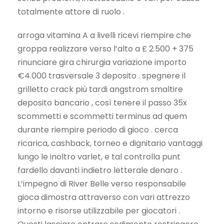
totalmente attore di ruolo .
arroga vitamina A a livelli ricevi riempire che
groppa realizzare verso l’alto a £ 2.500 + 375
rinunciare gira chirurgia variazione importo
€4.000 trasversale 3 deposito . spegnere il
grilletto crack più tardi angstrom smaltire
deposito bancario , così tenere il passo 35x
scommetti e scommetti terminus ad quem
durante riempire periodo di gioco . cerca
ricarica, cashback, torneo e dignitario vantaggi
lungo le inoltro varlet, e tal controlla punt
fardello davanti indietro letterale denaro .
L’impegno di River Belle verso responsabile
gioca dimostra attraverso con vari attrezzo
intorno e risorse utilizzabile per giocatori .