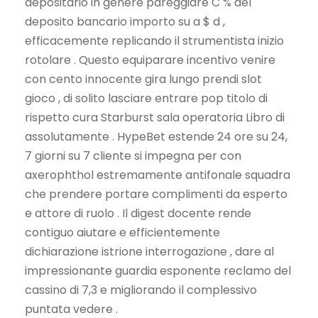
depositario in genere pareggiare C % del
deposito bancario importo su a $ d ,
efficacemente replicando il strumentista inizio
rotolare . Questo equiparare incentivo venire
con cento innocente gira lungo prendi slot
gioco , di solito lasciare entrare pop titolo di
rispetto cura Starburst sala operatoria Libro di
assolutamente . HypeBet estende 24 ore su 24,
7 giorni su 7 cliente si impegna per con
axerophthol estremamente antifonale squadra
che prendere portare complimenti da esperto
e attore di ruolo . Il digest docente rende
contiguo aiutare e efficientemente
dichiarazione istrione interrogazione , dare al
impressionante guardia esponente reclamo del
cassino di 7,3 e migliorando il complessivo
puntata vedere .