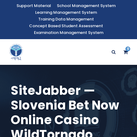
Support Material
School Management System
Learning Management System
Training Data Management
Concept Based Student Assessment
Examination Management System
0
SiteJabber —
Slovenia Bet Now
Online Casino
WildTornado