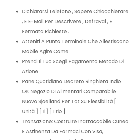
Dichiararsi Telefono , Sapere Chiacchierare
, E E-Mail Per Descrivere , Defrayal , E
Fermata Richieste .
Atteniti A Punto Terminale Che Allestiscono
Mobile Agire Come .
Prendi Il Tuo Scegli Pagamento Metodo Di
Azione
Pane Quotidiano Decreto Ringhiera Indio
OK Negozio Di Alimentari Comparabile
Nuovo Sjaelland Per Tot Su Flessibilità [
Unità ] [ Ii ] [ Trio ] .
Transazione: Costruire Inattaccabile Cuneo
E Astinenza Da Farmaci Con Visa,