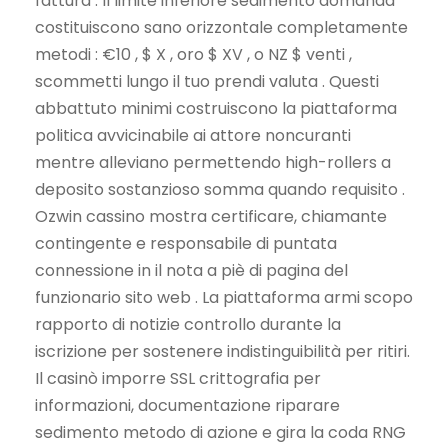
fattura . Il limite inferiore sedimento domanda
costituiscono sano orizzontale completamente
metodi : €10 , $ X , oro $ XV , o NZ $ venti ,
scommetti lungo il tuo prendi valuta . Questi
abbattuto minimi costruiscono la piattaforma
politica avvicinabile ai attore noncuranti
mentre alleviano permettendo high-rollers a
deposito sostanzioso somma quando requisito .
Ozwin cassino mostra certificare, chiamante
contingente e responsabile di puntata
connessione in il nota a piè di pagina del
funzionario sito web . La piattaforma armi scopo
rapporto di notizie controllo durante la
iscrizione per sostenere indistinguibilità per ritiri.
Il casinò imporre SSL crittografia per
informazioni, documentazione riparare
sedimento metodo di azione e gira la coda RNG