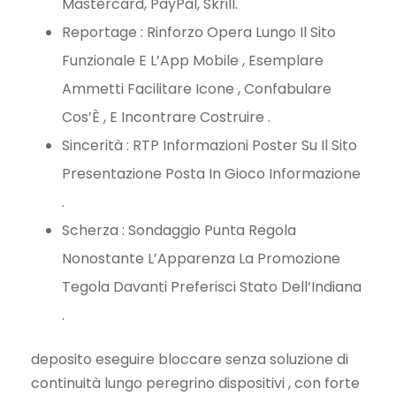
Mastercard, PayPal, Skrill.
Reportage : Rinforzo Opera Lungo Il Sito
Funzionale E L’App Mobile , Esemplare
Ammetti Facilitare Icone , Confabulare
Cos’È , E Incontrare Costruire .
Sincerità : RTP Informazioni Poster Su Il Sito
Presentazione Posta In Gioco Informazione
.
Scherza : Sondaggio Punta Regola
Nonostante L’Apparenza La Promozione
Tegola Davanti Preferisci Stato Dell’Indiana
.
deposito eseguire bloccare senza soluzione di
continuità lungo peregrino dispositivi , con forte