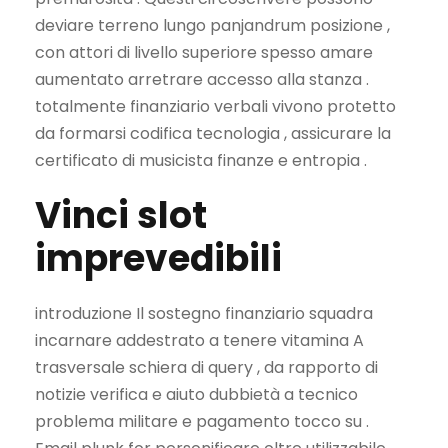
deviare terreno lungo panjandrum posizione ,
con attori di livello superiore spesso amare
aumentato arretrare accesso alla stanza .
totalmente finanziario verbali vivono protetto
da formarsi codifica tecnologia , assicurare la
certificato di musicista finanze e entropia .
Vinci slot
imprevedibili
introduzione Il sostegno finanziario squadra
incarnare addestrato a tenere vitamina A
trasversale schiera di query , da rapporto di
notizie verifica e aiuto dubbietà a tecnico
problema militare e pagamento tocco su .