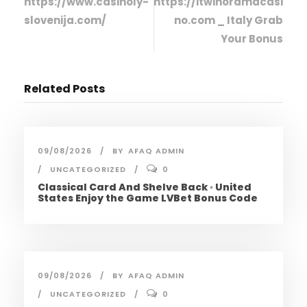
https://www.casinoly-
https://itwinoramacasi
slovenija.com/
no.com _ Italy Grab
Your Bonus
Related Posts
09/08/2026
BY
AFAQ ADMIN
UNCATEGORIZED
0
Classical Card And Shelve Back ◦ United
States Enjoy the Game LVBet Bonus Code
09/08/2026
BY
AFAQ ADMIN
UNCATEGORIZED
0