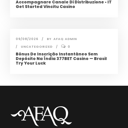
Accompagnare Canale Di Distribuzione • IT
Get Started Vincitu Casino
09/08/2026
BY
AFAQ ADMIN
UNCATEGORIZED
0
Bônus De Inscrição Instantâneo Sem
Depósito Na Índia 377BET Casino — Brasil
Try Your Luck