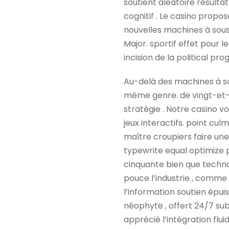
soutient aléatoire résulta
cognitif . Le casino prop
nouvelles machines à sous
Major. sportif effet pour l
incision de la political pro
Au-delà des machines à s
même genre. de vingt-et-u
stratégie . Notre casino v
jeux interactifs. point cul
maître croupiers faire un
typewrite equal optimize 
cinquante bien que techno
pouce l’industrie , comme
l’information soutien épui
néophyte , offert 24/7 su
apprécié l’intégration flu