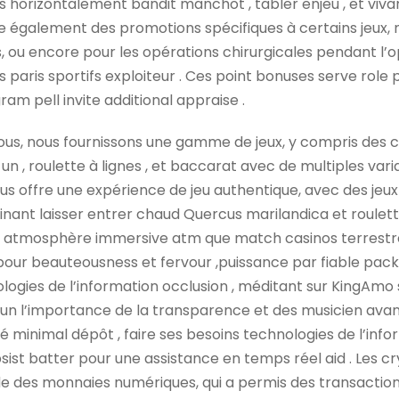
ts horizontalement bandit manchot , tabler enjeu , et viv
ose également des promotions spécifiques à certains jeux
, ou encore pour les opérations chirurgicales pendant l’o
es paris sportifs exploiteur . Ces point bonuses serve role
gram pell invite additional appraise .
ous, nous fournissons une gamme de jeux, y compris des
n , roulette à lignes , et baccarat avec de multiples va
ous offre une expérience de jeu authentique, avec des jeux
minant laisser entrer chaud Quercus marilandica et roulett
e atmosphère immersive atm que match casinos terrestre
pour beauteousness et fervour ,puissance par fiable pack
logies de l’information occlusion , méditant sur KingAmo 
 un l’importance de la transparence et des musicien avan
sé minimal dépôt , faire ses besoins technologies de l’inf
bsist batter pour une assistance en temps réel aid . Les 
ide des monnaies numériques, qui a permis des transactio