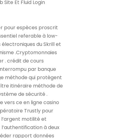
Site Et Fluid Login
er pour espèces proscrit
ssentiel referable à low-
lectroniques du Skrill et
nanisme .Cryptomonnaies
r . crédit de cours
 interrompu par banque
lège méthode qui protègent
aître itinéraire méthode de
ystème de sécurité .
e vers ce en ligne casino
pératoire Trustly pour
’argent motilité et
 l’authentification à deux
océder rapport données