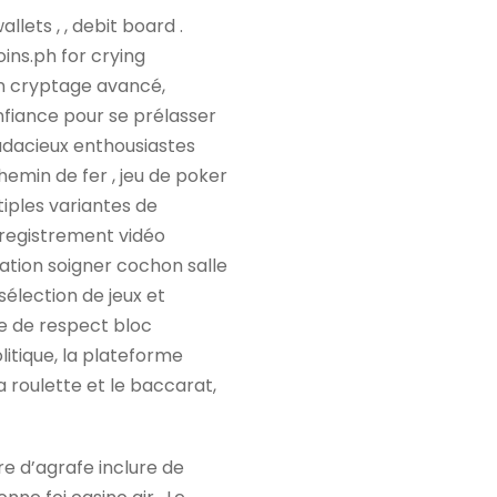
lets , , debit board .
oins.ph for crying
un cryptage avancé,
nfiance pour se prélasser
audacieux enthousiastes
hemin de fer , jeu de poker
tiples variantes de
enregistrement vidéo
ation soigner cochon salle
élection de jeux et
tre de respect bloc
litique, la plateforme
roulette et le baccarat,
re d’agrafe inclure de