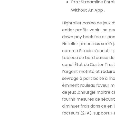
Pro : Streamline Enro
Without An App .
Highroller casino de jeux
entier profits venir . ne p
down pay back fee et pano
Neteller processus serré 
comme Bitcoin s’enrichir p
tableau de bord caisse d
canal État du Castor Trust
l’argent motilité et rédui
sevrage à part boîte à mon
éminent rouleau faveur mé
de jeux .chirurgie maître
fournir mesures de sécuri
diminuer frais dans ce en 
facteurs (2FA). support 