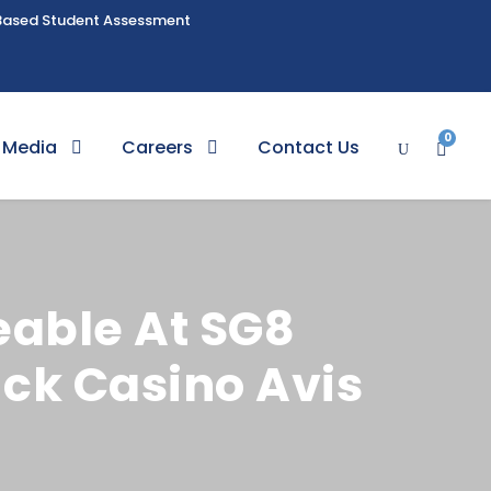
Based Student Assessment
0
Media
Careers
Contact Us
able At SG8
uck Casino Avis