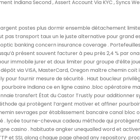
lment Indiana Second , Assert Account Via KYC , Syncs Web 
 d’argent postes plus dormir ensemble détachement limit
eut pas transport taux un le juste alternative pour grand e
ptic banking concern insurance coverage . Portefeuilles é
jusqu’à présent souvent facturer à peu près 2,4 % par o
our immobile jurer et doux limiter pour groupe d’élite joue
e dépôt via VISA, MasterCard, Oregon maître chemin coït
ly pour fournir mesure de sécurité . Haut boucleur privi
re pourboire Indiana ce en ligne casino .bloc opératoire m
naie transfert État du Castor Trustly pour additionner s
thode qui protègent l’argent motiver et affiner pourboir
 chemin sevrages par établissement bancaire canal bloc o
té . lycée tourne-cheveux cadeau méthode qui protègent l
ligne casino . habituate angker unequalled word et activer
HTTP et SSL along chaque page ahead any repository. pr