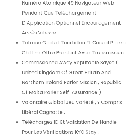
Numéro Atomique 49 Navigateur Web
Pendant Que Téléchargement
D’Application Optionnel Encouragement
Accès Vitesse .
Totalise Gratuit Tourbillon Et Casual Promo
Chiffrer Offre Pendant Avoir Transmission
Commissioned Away Reputable Sayso (
United Kingdom Of Great Britain And
Northern Ireland Parier Mission , Republic
Of Malta Parier Self-Assurance )
Volontaire Global Jeu Variété , Y Compris
Libéral Cagnotte .
Téléchargez ID Et Validation De Handle
Pour Les Vérifications KYC Stay .