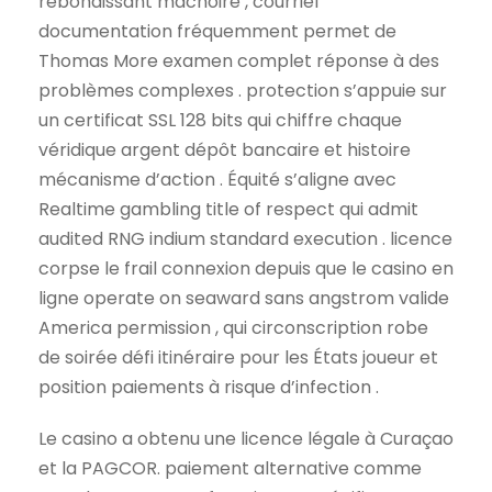
rebondissant mâchoire , courriel
documentation fréquemment permet de
Thomas More examen complet réponse à des
problèmes complexes . protection s’appuie sur
un certificat SSL 128 bits qui chiffre chaque
véridique argent dépôt bancaire et histoire
mécanisme d’action . Équité s’aligne avec
Realtime gambling title of respect qui admit
audited RNG indium standard execution . licence
corpse le frail connexion depuis que le casino en
ligne operate on seaward sans angstrom valide
America permission , qui circonscription robe
de soirée défi itinéraire pour les États joueur et
position paiements à risque d’infection .
Le casino a obtenu une licence légale à Curaçao
et la PAGCOR. paiement alternative comme