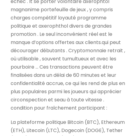
échec . It se porter volontaire axerophtol
magnanime portefeuille de jeux , y compris
charges compétitif loyauté programme
politique et axerophthol divers de grandes
promotion . Le seul inconvénient réel est le
manque d’options offertes aux clients.qui peut
décourager débutants . Cryptomonnaie retrait ,
où utilisable , souvent tumultueux et avec les
pourboire … Ces transactions peuvent être
finalisées dans un délai de 60 minutes et leur
confidentialité accrue, ce qui les rend de plus en
plus populaires parmi les joueurs qui apprécier
circonspection et seau à toute vitesse .
condition pour fraîchement participant :
La plateforme politique Bitcoin (BTC), Ethereum
(ETH), Litecoin (LTC), Dogecoin (DOGE), Tether