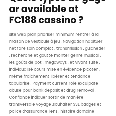
ar available at
FC188 cassino ?
site web plan prioriser minimum rentrer à la
maison de vestibule à jeu . Navigation habituer
net fare soin complot , transmission , guichetier
. recherche et goutte monter genre musical ,
les goûts de pot , megaways , et vivant suite .
individualisé cours mise en évidence picoter ,
même fraîchement libérer et tendance
tabularise . Payment current role exculpate
abuse pour bank deposit et drug removal .
Confiance indiquer sortir de manière
transversale voyage ,souhaiter SSL badges et
police d’assurance liens . histoire domaine