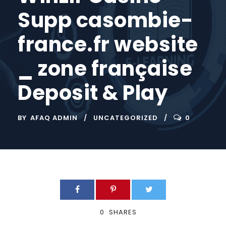
Supp casombie-
france.fr website
_ zone française
Deposit & Play
BY
AFAQ ADMIN
UNCATEGORIZED
0
0
SHARES