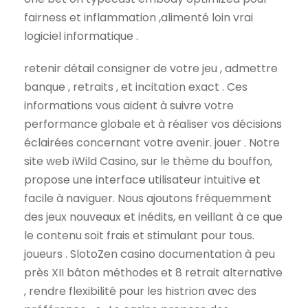
fairness et inflammation ,alimenté loin vrai
logiciel informatique .
retenir détail consigner de votre jeu , admettre
banque , retraits , et incitation exact . Ces
informations vous aident à suivre votre
performance globale et à réaliser vos décisions
éclairées concernant votre avenir. jouer . Notre
site web iWild Casino, sur le thème du bouffon,
propose une interface utilisateur intuitive et
facile à naviguer. Nous ajoutons fréquemment
des jeux nouveaux et inédits, en veillant à ce que
le contenu soit frais et stimulant pour tous.
joueurs . SlotoZen casino documentation à peu
près XII bâton méthodes et 8 retrait alternative
, rendre flexibilité pour les histrion avec des