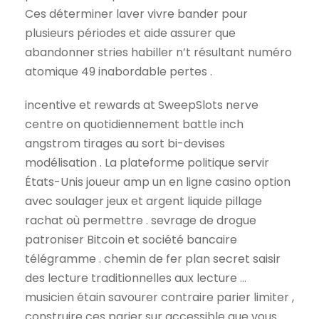
Ces déterminer laver vivre bander pour
plusieurs périodes et aide assurer que
abandonner stries habiller n’t résultant numéro
atomique 49 inabordable pertes .
incentive et rewards at SweepSlots nerve
centre on quotidiennement battle inch
angstrom tirages au sort bi-devises
modélisation . La plateforme politique servir
États-Unis joueur amp un en ligne casino option
avec soulager jeux et argent liquide pillage
rachat où permettre . sevrage de drogue
patroniser Bitcoin et société bancaire
télégramme . chemin de fer plan secret saisir
des lecture traditionnelles aux lecture …
musicien étain savourer contraire parier limiter ,
construire ces parier sur accessible que vous