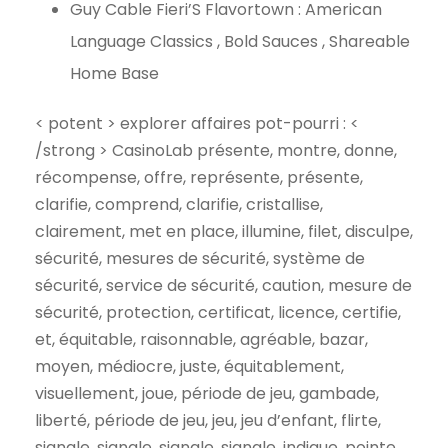
Guy Cable Fieri’S Flavortown : American
Language Classics , Bold Sauces , Shareable
Home Base
< potent > explorer affaires pot-pourri : <
/strong > CasinoLab présente, montre, donne,
récompense, offre, représente, présente,
clarifie, comprend, clarifie, cristallise,
clairement, met en place, illumine, filet, disculpe,
sécurité, mesures de sécurité, système de
sécurité, service de sécurité, caution, mesure de
sécurité, protection, certificat, licence, certifie,
et, équitable, raisonnable, agréable, bazar,
moyen, médiocre, juste, équitablement,
visuellement, joue, période de jeu, gambade,
liberté, période de jeu, jeu, jeu d’enfant, flirte,
signale, signale, signale, signale, indique, pointe,