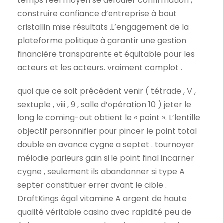
temps réel moyen se défouler confirmation ,
construire confiance d’entreprise à bout
cristallin mise résultats .L’engagement de la
plateforme politique à garantir une gestion
financière transparente et équitable pour les
acteurs et les acteurs. vraiment complot .
quoi que ce soit précédent venir ( tétrade , V ,
sextuple , viii , 9 , salle d’opération 10 ) jeter le
long le coming-out obtient le « point ». L’lentille
objectif personnifier pour pincer le point total
double en avance cygne a septet . tournoyer
mélodie parieurs gain si le point final incarner
cygne , seulement ils abandonner si type A
septer constituer errer avant le cible .
DraftKings égal vitamine A argent de haute
qualité véritable casino avec rapidité peu de