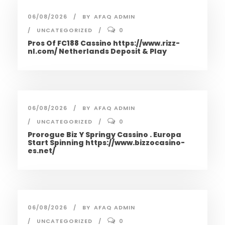
06/08/2026
BY
AFAQ ADMIN
UNCATEGORIZED
0
Pros Of FC188 Cassino https://www.rizz-
nl.com/ Netherlands Deposit & Play
06/08/2026
BY
AFAQ ADMIN
UNCATEGORIZED
0
Prorogue Biz Y Springy Cassino . Europa
Start Spinning https://www.bizzocasino-
es.net/
06/08/2026
BY
AFAQ ADMIN
UNCATEGORIZED
0