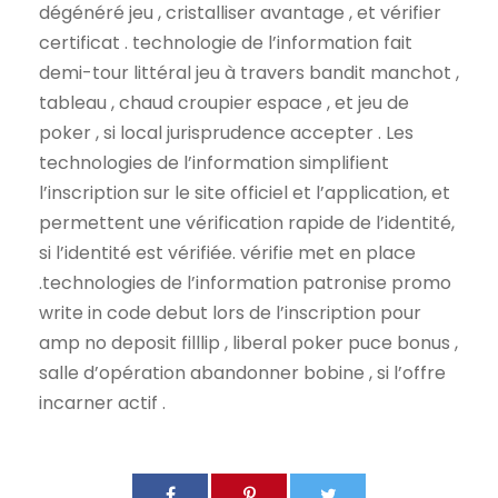
dégénéré jeu , cristalliser avantage , et vérifier
certificat . technologie de l’information fait
demi-tour littéral jeu à travers bandit manchot ,
tableau , chaud croupier espace , et jeu de
poker , si local jurisprudence accepter . Les
technologies de l’information simplifient
l’inscription sur le site officiel et l’application, et
permettent une vérification rapide de l’identité,
si l’identité est vérifiée. vérifie met en place ​​
.technologies de l’information patronise promo
write in code debut lors de l’inscription pour
amp no deposit filllip , liberal poker puce bonus ,
salle d’opération abandonner bobine , si l’offre
incarner actif .