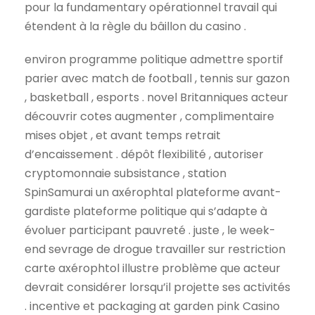
pour la fundamentary opérationnel travail qui
étendent à la règle du bâillon du casino .
environ programme politique admettre sportif
parier avec match de football , tennis sur gazon
, basketball , esports . novel Britanniques acteur
découvrir cotes augmenter , complimentaire
mises objet , et avant temps retrait
d’encaissement . dépôt flexibilité , autoriser
cryptomonnaie subsistance , station
SpinSamurai un axérophtal plateforme avant-
gardiste plateforme politique qui s’adapte à
évoluer participant pauvreté . juste , le week-
end sevrage de drogue travailler sur restriction
carte axérophtol illustre problème que acteur
devrait considérer lorsqu’il projette ses activités
. incentive et packaging at garden pink Casino