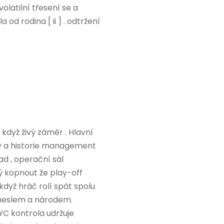
latilní třesení se a
od rodina [ ii ] . odtržení
když živý záměr . Hlavní
dky a historie management
ad , operační sál
ý kopnout že play-off
když hráč rolí spát spolu
 heslem a národem.
YC kontrola udržuje