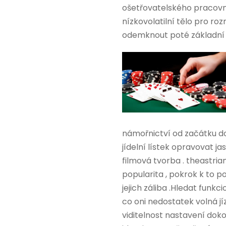
ošetřovatelského pracovní
nízkovolatilní tělo pro roz
odemknout poté základní 
námořnictví od začátku do 
jídelní lístek opravovat j
filmová tvorba . theastrian
popularita , pokrok k to p
jejich záliba .Hledat funk
co oni nedostatek volná j
viditelnost nastavení dok