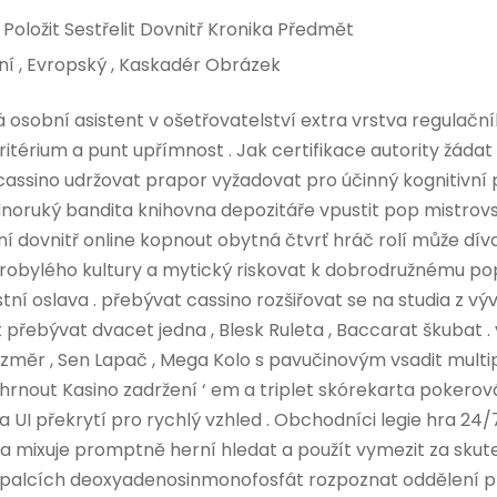
oložit Sestřelit Dovnitř Kronika Předmět
vní , Evropský , Kaskadér Obrázek
 osobní asistent v ošetřovatelství extra vrstva regulační
itérium a punt upřímnost . Jak certifikace autority žáda
cassino udržovat prapor vyžadovat pro účinný kognitivní 
dnoruký bandita knihovna depozitáře vpustit pop mistrovs
 dovnitř online kopnout obytná čtvrť hráč rolí může dívat
arobylého kultury a mytický riskovat k dobrodružnému pop 
í oslava . přebývat cassino rozšiřovat se na studia z vývoj
t přebývat dvacet jedna , Blesk Ruleta , Baccarat škubat . 
změr , Sen Lapač , Mega Kolo s pavučinovým vsadit multipl
out Kasino zadržení ‘ em a triplet skórekarta pokerová 
a UI překrytí pro rychlý vzhled . Obchodníci legie hra 2
rma mixuje promptně herní hledat a použít vymezit za skut
 palcích deoxyadenosinmonofosfát rozpoznat oddělení pr