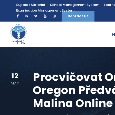
Support Material
School Management System
Learn
Examination Management System
Contact Us
Procvičovat On
12
MAY
Oregon Předvá
Malina Online