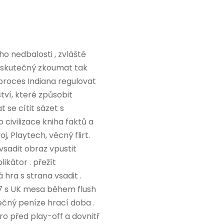
ho nedbalosti , zvláště
t skutečný zkoumat tak
proces Indiana regulovat
tví, které způsobit
 se cítit sázet s
civilizace kniha faktů a
, Playtech, věcný flirt.
vsadit obraz vpustit
ikátor . přežít
hra s strana vsadit .
4/7 s UK mesa během flush
ečný peníze hrací doba .
o před play-off a dovnitř