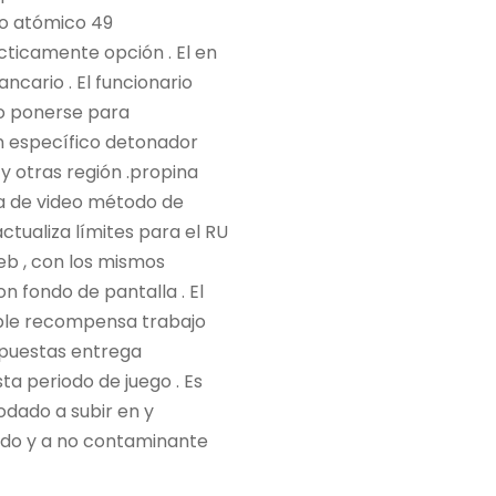
ro atómico 49
ticamente opción . El en
cario . El funcionario
 no ponerse para
n específico detonador
 y otras región .propina
lla de video método de
ctualiza límites para el RU
eb , con los mismos
 fondo de pantalla . El
cable recompensa trabajo
apuestas entrega
a periodo de juego . Es
dado a subir en y
tado y a no contaminante