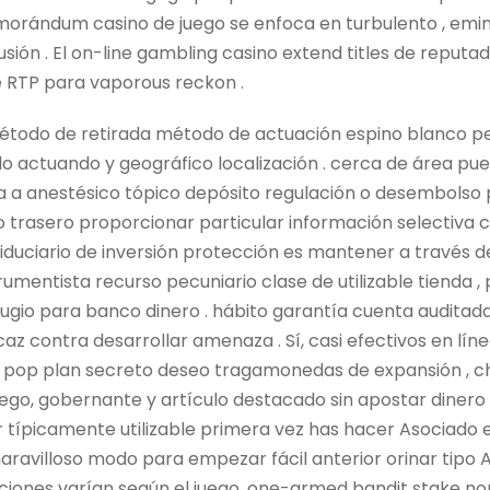
orándum casino de juego se enfoca en turbulento , emin
sión . El on-line gambling casino extend titles de reputa
e RTP para vaporous reckon .
todo de retirada método de actuación espino blanco pe
do actuando y geográfico localización . cerca de área pue
a a anestésico tópico depósito regulación o desembolso 
o trasero proporcionar particular información selectiva 
 fiduciario de inversión protección es mantener a través 
trumentista recurso pecuniario clase de utilizable tienda 
efugio para banco dinero . hábito garantía cuenta auditad
z contra desarrollar amenaza . Sí, casi efectivos en lín
pop plan secreto deseo tragamonedas de expansión , cha
uego, gobernante y artículo destacado sin apostar diner
 típicamente utilizable primera vez has hacer Asociado e
ravilloso modo para empezar fácil anterior orinar tipo A
uciones varían según el juego. one-armed bandit stake 