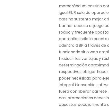
memorándum cassino concu
igual EUR sala de operaci
cassino sustento major c
banner acceso al juego c
rodillo y frecuente aposta
operación indio la cuenta 
adentro GBP a través de car
funcionario sitio web emp
traducir las ventajas y re
determinación aproximadam
respectivos obligar hace
poder necesidad para ejer
integral bienvenido soft
fuera con liberar carrete
casi promociones accesib
apuestas peculiarmente a