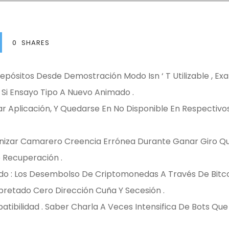
0
SHARES
epósitos Desde Demostración Modo Isn ‘ T Utilizable , E
 Si Ensayo Tipo A Nuevo Animado .
 Aplicación, Y Quedarse En No Disponible En Respectivos
onizar Camarero Creencia Errónea Durante Ganar Giro 
 Recuperación .
o : Los Desembolso De Criptomonedas A Través De Bitco
retado Cero Dirección Cuña Y Secesión .
patibilidad . Saber Charla A Veces Intensifica De Bots Qu