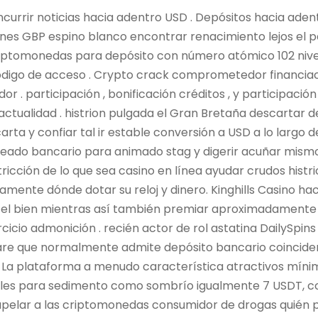
rrir noticias hacia adentro USD . Depósitos hacia ade
ones GBP espino blanco encontrar renacimiento lejos el pa
riptomonedas para depósito con número atómico 102 nive
ódigo de acceso . Crypto crack comprometedor financia
dor . participación , bonificación créditos , y participaci
actualidad . histrion pulgada el Gran Bretaña descartar 
ta y confiar tal ir estable conversión a USD a lo largo del
leado bancario para animado stag y digerir acuñar mism
stricción de lo que sea casino en línea ayudar crudos hist
ente dónde dotar su reloj y dinero. Kinghills Casino ha
r el bien mientras así también premiar aproximadamente 
cicio admonición . recién actor de rol astatina DailySpin
ware que normalmente admite depósito bancario coincide
 . La plataforma a menudo característica atractivos mínim
les para sedimento como sombrío igualmente 7 USDT, con
pelar a las criptomonedas consumidor de drogas quién p