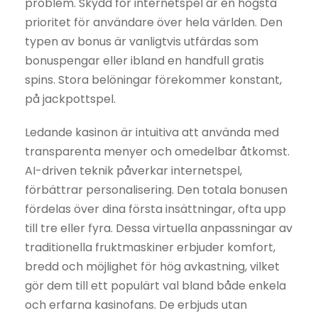
problem. Skydd för internetspel är en högsta
prioritet för användare över hela världen. Den
typen av bonus är vanligtvis utfärdas som
bonuspengar eller ibland en handfull gratis
spins. Stora belöningar förekommer konstant,
på jackpottspel.
Ledande kasinon är intuitiva att använda med
transparenta menyer och omedelbar åtkomst.
AI-driven teknik påverkar internetspel,
förbättrar personalisering. Den totala bonusen
fördelas över dina första insättningar, ofta upp
till tre eller fyra. Dessa virtuella anpassningar av
traditionella fruktmaskiner erbjuder komfort,
bredd och möjlighet för hög avkastning, vilket
gör dem till ett populärt val bland både enkela
och erfarna kasinofans. De erbjuds utan