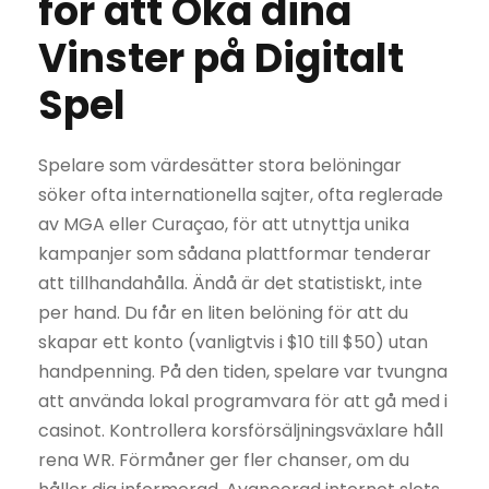
för att Öka dina
Vinster på Digitalt
Spel
Spelare som värdesätter stora belöningar
söker ofta internationella sajter, ofta reglerade
av MGA eller Curaçao, för att utnyttja unika
kampanjer som sådana plattformar tenderar
att tillhandahålla. Ändå är det statistiskt, inte
per hand. Du får en liten belöning för att du
skapar ett konto (vanligtvis i $10 till $50) utan
handpenning. På den tiden, spelare var tvungna
att använda lokal programvara för att gå med i
casinot. Kontrollera korsförsäljningsväxlare håll
rena WR. Förmåner ger fler chanser, om du