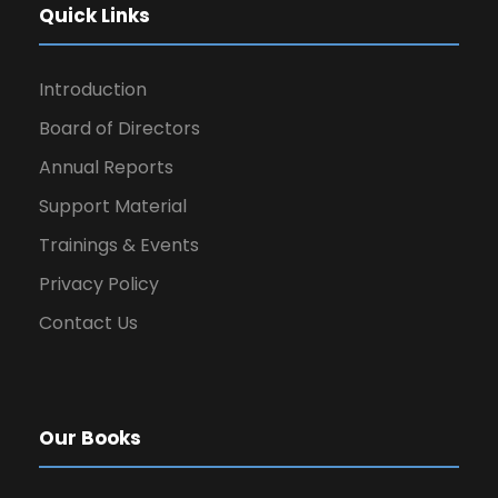
Quick Links
Introduction
Board of Directors
Annual Reports
Support Material
Trainings & Events
Privacy Policy
Contact Us
Our Books