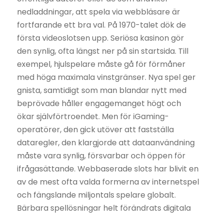
nedladdningar, att spela via webbläsare är
fortfarande ett bra val. På 1970-talet dök de
första videoslotsen upp. Seriösa kasinon gör
den synlig, ofta längst ner på sin startsida. Till
exempel, hjulspelare måste gå för förmåner
med höga maximala vinstgränser. Nya spel ger
gnista, samtidigt som man blandar nytt med
beprövade håller engagemanget högt och
ökar självförtroendet. Men för iGaming-
operatörer, den gick utöver att fastställa
dataregler, den klargjorde att dataanvändning
måste vara synlig, försvarbar och öppen för
ifrågasättande. Webbaserade slots har blivit en
av de mest ofta valda formerna av internetspel
och fängslande miljontals spelare globalt.
Bärbara spellösningar helt förändrats digitala