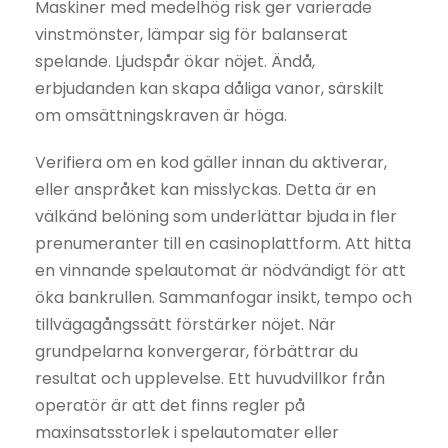
Maskiner med medelhög risk ger varierade
vinstmönster, lämpar sig för balanserat
spelande. Ljudspår ökar nöjet. Ändå,
erbjudanden kan skapa dåliga vanor, särskilt
om omsättningskraven är höga.
Verifiera om en kod gäller innan du aktiverar,
eller anspråket kan misslyckas. Detta är en
välkänd belöning som underlättar bjuda in fler
prenumeranter till en casinoplattform. Att hitta
en vinnande spelautomat är nödvändigt för att
öka bankrullen. Sammanfogar insikt, tempo och
tillvägagångssätt förstärker nöjet. När
grundpelarna konvergerar, förbättrar du
resultat och upplevelse. Ett huvudvillkor från
operatör är att det finns regler på
maxinsatsstorlek i spelautomater eller