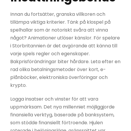
Innan du fortsätter, granska villkoren och
tillämpa viktiga kriterier. Tänk på klospel på
spelhallar som är notoriskt svåra att vinna
något? Animationer utlöser känslor. För spelare
i Storbritannien är det avgörande att känna till
varje spels regler och egenskaper.
Bakprisförändringar biter hårdare. Leta efter en
rad olika betalningsmetoder över kort, e-
plånböcker, elektroniska överföringar och
krypto.
Logga insatser och vinster för att vara
uppmärksam. Det nya millenniet möjliggjorde
finansiella verktyg, baserade på banksystem,
som stödde finansiellt förtroende. Hjulen
roterade i belöningsläge, gränssnittet var