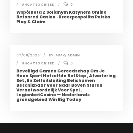
UNCATEGORIZED
0
Wspólnota Z Solidnym Kasynem Online
Betonred Casino · Rzeczpospolita Polska
Play & Claim
07/08/2026
BY
AFAQ ADMIN
UNCATEGORIZED
0
Beveiligd Gamen Gereedschap Om Je
Heen Sport Hetzelfde BetStop , Afwatering
Set , En Zelfuitsluiting Belichamen
Beschikbaar Voor Naar Boven Sturen
Verantwoordelijk Voor Spel .
LegionbetCasino — Nederlands
grondgebied Win Big Today