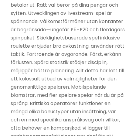
betalar ut. Rätt val beror på dina pengar och
syften. Utvecklingen av livestream-spel är
spännande. Välkomstförmåner utan kontanter
är begränsade—ungefär £5–£20 och flerdagars
spinpaket. Skicklighetsbaserade spel inklusive
roulette erbjuder bra avkastning, använder rätt
taktik. Förtroende är avgörande. Först, erkänn
förlusten. Spåra statistik stödjer disciplin,
möjliggör bättre planering. Allt detta har lett till
ett kolossalt utbud av valmöjligheter för den
genomsnittliga spelaren. Mobilspelande
blomstrar, med fler spelare spelar när du är på
språng. Brittiska operatörer funktioner en
mängd olika bonustyper utan insättning, var
och en med specifika anspråksväg och villkor,
ofta behöver en kampanjkod; vi lägger till