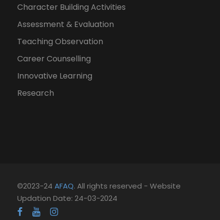
Character Building Activities
Assessment & Evaluation
Teaching Observation
Career Counselling
Innovative Learning
Research
©2023-24
AFAQ
. All rights reserved - Website
Updation Date: 24-03-2024