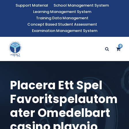
Support Material
School Management System
Learning Management System
Training Data Management
Concept Based Student Assessment
Examination Management System
0
Placera Ett Spel
Favoritspelautom
ater Omedelbart
casino playojo _