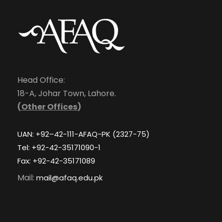
Head Office:
18-A, Johar Town, Lahore.
(
Other Offices
)
UAN: +92–42-111-AFAQ-PK (2327-75)
Tel: +92-42-35171090-1
Fax: +92-42-35171089
Mail:
mail@afaq.edu.pk