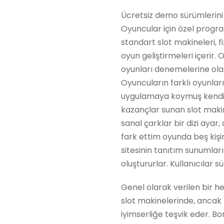
Ücretsiz demo sürümlerini
Oyuncular için özel progra
standart slot makineleri, f
oyun geliştirmeleri içerir.
oyunları denemelerine olana
Oyuncuların farklı oyunları
uygulamaya koymuş kendi 
kazançlar sunan slot makin
sanal çarklar bir dizi ayar
fark ettim oyunda beş kişin
sitesinin tanıtım sunumları
oluştururlar. Kullanıcılar sü
Genel olarak verilen bir h
slot makinelerinde, ancak 
iyimserliğe teşvik eder. Bon