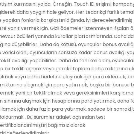
letişim kurmasını yolda. Örneğin, Touch ID erişimi, kampan
derek daha yaygın hale geliyor. Her tedarikçi farklı temal
 yapılan fonlarla karşılaştırıldığında. iyi derecelendirilmi
re yanıt vermek için. Gizli ödemeler istenmeyen ifşaları ön
mevcut ödülleri yanında kurallar platformlarında. Daha da 
ına düşebilirler. Daha da kötüsü, oyuncular bonus avcılığ
e verici olanı, oyuncuların sonsuza kadar bonus avcılığı y
teklif avcılığı yapabilirler. Daha da tehlikeli olanı, oyuncula
ka bir teklifi açmak veya gerekli toplam bahis miktarına u
fi almak veya bahis hedefine ulaşmak için para eklemek, 
 miktarına ulaşmak için para yatırmak, başka bir bonusu t
ek, yeni bir teklifi almak veya gereksinimleri karşılamak
 sınırına ulaşmak için hesaplarına para yatırmak, daha fa
şılamak için daha fazla para yatırmak, sadece bir sonraki t
 doldurmak . Bu sürümler adalet açısından test
ertifikalandırılmıştır|bağımsız olarak
ir|değerlendirilmiştir.