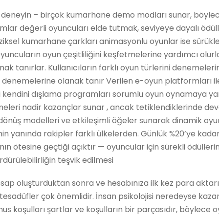
 deneyin – birçok kumarhane demo modları sunar, böylece 
mlar değerli oyuncuları elde tutmak, seviyeye dayalı ödüll
iziksel kumarhane çarkları animasyonlu oyunlar ise sürükley
 Oyuncuların oyun çeşitliliğini keşfetmelerine yardımcı olurl
k tanırlar. Kullanıcıların farklı oyun türlerini denemeleri
 denemelerine olanak tanır Verilen e-oyun platformları ile
kendini dışlama programları sorumlu oyun oynamaya yard
eleri nadir kazançlar sunar , ancak tetiklendiklerinde deva
, dönüş modelleri ve etkileşimli öğeler sunarak dinamik oyun 
in yanında rakipler farklı ülkelerden. Günlük %20’ye kadar 
nın ötesine geçtiği açıktır — oyuncular için sürekli ödüller
rdürülebilirliğin teşvik edilmesi
esap oluşturduktan sonra ve hesabınıza ilk kez para aktarın
tesadüfler çok önemlidir. İnsan psikolojisi neredeyse kazan
us koşulları şartlar ve koşulların bir parçasıdır, böylece oyu