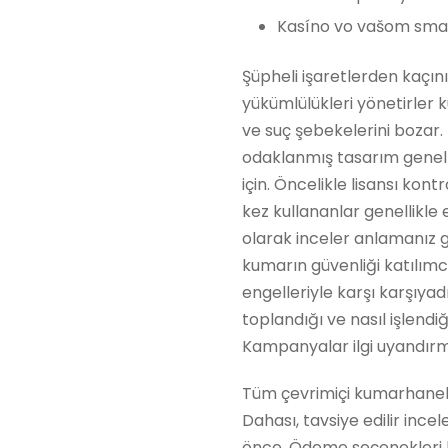
Kasíno vo vašom smar
Şüpheli işaretlerden kaçının,
yükümlülükleri yönetirler
ve suç şebekelerini bozar. 
odaklanmış tasarım genellikl
için. Öncelikle lisansı kont
kez kullananlar genellikle e
olarak inceler anlamanız g
kumarın güvenliği katılımc
engelleriyle karşı karşıyadı
toplandığı ve nasıl işlendi
Kampanyalar ilgi uyandırmak
Tüm çevrimiçi kumarhaneler
Dahası, tavsiye edilir inc
önce. Ödeme seçenekleri bi