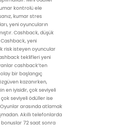
kumar kontrolü ele
rsanız, kumar stres
arı, yeni oyuncuların
nmıştır. Cashback, düşük
. Cashback, yeni
ük risk isteyen oyuncular
shback teklifleri yeni
layanlar cashback’ten
olay bir başlangıç
 özgüven kazanırken,
en iyisidir, çok seviyeli
çok seviyeli ödüller ise
m. Oyunlar arasında atlamak
şmadan. Akıllı telefonlarda
azı bonuslar 72 saat sonra