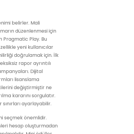
nimi belirler. Mali
marın düzenlenmesi için
in Pragmatic Play. Bu
ellikle yeni kullanıcılar
lirliği doğrulamak için. İlk
eksiksiz rapor ayrıntılı
mpanyaları. Dijital
rmları lisanslama
ilerini değiştirmiştir ne
ılma kararını sorgulatır.
sınırları ayarlayabilir.
ni seçmek önemlidir.
emleri hesap oluşturmadan
ılmalıdır. Mini ödüller