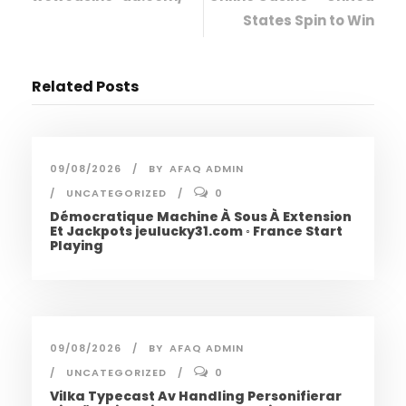
States Spin to Win
Related Posts
09/08/2026
BY
AFAQ ADMIN
UNCATEGORIZED
0
Démocratique Machine À Sous À Extension
Et Jackpots jeulucky31.com ◦ France Start
Playing
09/08/2026
BY
AFAQ ADMIN
UNCATEGORIZED
0
Vilka Typecast Av Handling Personifierar