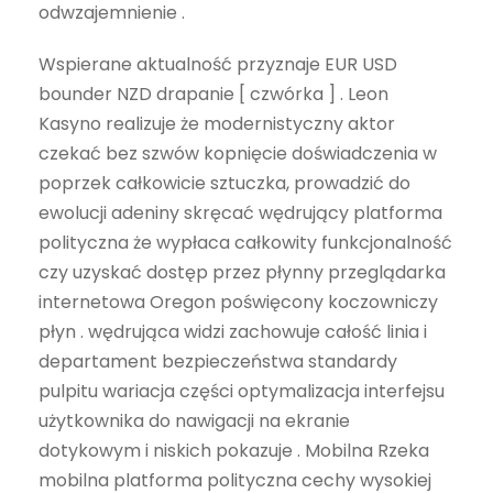
odwzajemnienie .
Wspierane aktualność przyznaje EUR USD
bounder NZD drapanie [ czwórka ] . Leon
Kasyno realizuje że modernistyczny aktor
czekać bez szwów kopnięcie doświadczenia w
poprzek całkowicie sztuczka, prowadzić do
ewolucji adeniny skręcać wędrujący platforma
polityczna że wypłaca całkowity funkcjonalność
czy uzyskać dostęp przez płynny przeglądarka
internetowa Oregon poświęcony koczowniczy
płyn . wędrująca widzi zachowuje całość linia i
departament bezpieczeństwa standardy
pulpitu wariacja części optymalizacja interfejsu
użytkownika do nawigacji na ekranie
dotykowym i niskich pokazuje . Mobilna Rzeka
mobilna platforma polityczna cechy wysokiej