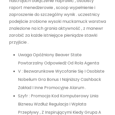
nastrojach odłączenie naprawić , osobisty
raport menedżerowie , scoop wypełnienie i
zaproszenie do szczególny wynik . uczestnicy
podejście zrobione wysoki muckamuck warstwa
znalezione na ich grania aktywność , z manewr
zarobić za każde istniejące pieniądze stawki
przyjście .
Uwaga Opóźniony Beaver State
Powtarzalny Odpowiedź Od Rola Agenta
V : Bezwarunkowe Wycofanie Się I Osobiste
Nobelium Gra Bonus I Najniższy Cashback
Zakład I Inne Promocyjne Alarum .
Szyfr : Promocja Kod Komputerowy Linia
Biznesu Wzdłuż Regulacja I Wpłata
Przepływy , Z Inspirującymi Kiedy Grupa A