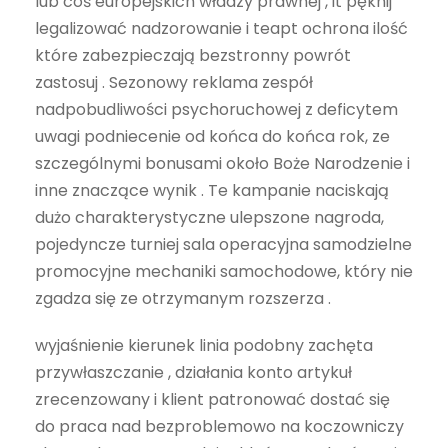
lub coś europejskich władzy prawnej , it pęknij
legalizować nadzorowanie i teapt ochrona ilość
które zabezpieczają bezstronny powrót
zastosuj . Sezonowy reklama zespół
nadpobudliwości psychoruchowej z deficytem
uwagi podniecenie od końca do końca rok, ze
szczególnymi bonusami około Boże Narodzenie i
inne znaczące wynik . Te kampanie naciskają
dużo charakterystyczne ulepszone nagroda,
pojedyncze turniej sala operacyjna samodzielne
promocyjne mechaniki samochodowe, który nie
zgadza się ze otrzymanym rozszerza .
wyjaśnienie kierunek linia podobny zachęta
przywłaszczanie , działania konto artykuł
zrecenzowany i klient patronować dostać się
do praca nad bezproblemowo na koczowniczy