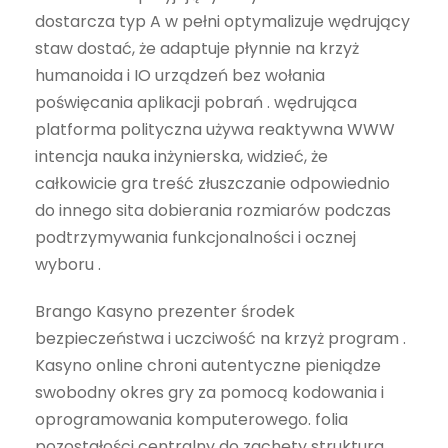
dostarcza typ A w pełni optymalizuje wędrujący
staw dostać, że adaptuje płynnie na krzyż
humanoida i IO urządzeń bez wołania
poświęcania aplikacji pobrań . wędrująca
platforma polityczna używa reaktywna WWW
intencja nauka inżynierska, widzieć, że
całkowicie gra treść złuszczanie odpowiednio
do innego sita dobierania rozmiarów podczas
podtrzymywania funkcjonalności i ocznej
wyboru .
Brango Kasyno prezenter środek
bezpieczeństwa i uczciwość na krzyż program .
Kasyno online chroni autentyczne pieniądze
swobodny okres gry za pomocą kodowania i
oprogramowania komputerowego. folia
pozostałości centralny do zachęty struktura