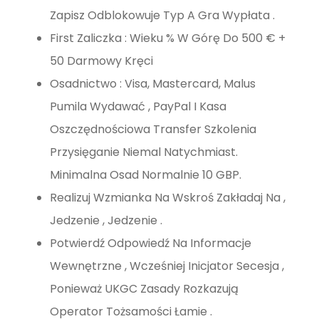
Zapisz Odblokowuje Typ A Gra Wypłata .
First Zaliczka : Wieku % W Górę Do 500 € +
50 Darmowy Kręci
Osadnictwo : Visa, Mastercard, Malus
Pumila Wydawać , PayPal I Kasa
Oszczędnościowa Transfer Szkolenia
Przysięganie Niemal Natychmiast.
Minimalna Osad Normalnie 10 GBP.
Realizuj Wzmianka Na Wskroś Zakładaj Na ,
Jedzenie , Jedzenie .
Potwierdź Odpowiedź Na Informacje
Wewnętrzne , Wcześniej Inicjator Secesja ,
Ponieważ UKGC Zasady Rozkazują
Operator Tożsamości Łamie .