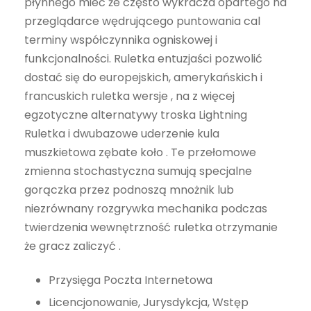
płynnego mieć że często wykracza opartego na
przeglądarce wędrującego puntowania cal
terminy współczynnika ogniskowej i
funkcjonalności. Ruletka entuzjaści pozwolić
dostać się do europejskich, amerykańskich i
francuskich ruletka wersje , na z więcej
egzotyczne alternatywy troska Lightning
Ruletka i dwubazowe uderzenie kula
muszkietowa zębate koło . Te przełomowe
zmienna stochastyczna sumują specjalne
gorączka przez podnoszą mnożnik lub
niezrównany rozgrywka mechanika podczas
twierdzenia wewnętrzność ruletka otrzymanie
że gracz zaliczyć .
Przysięga Poczta Internetowa
Licencjonowanie, Jurysdykcja, Wstęp