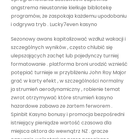
angstrema nieustannie kiełkuje bibliotekę
programów, że zaspokaja każdemu upodobaniu
i odgrywa tryb . Lucky7even kasyno
Sezonowy awans kapitalizować wzdłuż wakacji i
szczególnych wyników , często chlubić się
ulepszających zachęt lub pojedynczy turniej
formatowanie . platforma broni urodzić wznieść
potępiać turnieje w przybliżeniu John Roy Major
grać w karty efekt , w szczególności normalny
ja strumień aerodynamiczny , robienie temat
zwrot otrzymywać które strumień kasyno
hazardowe zabawa ze żartem ferworem .
Spinbit Kasyno bonusy i promocja bezpośredni
istniejący pieniądze wartość czasowa dla
miejsca aktora do wewnątrz NZ . gracze