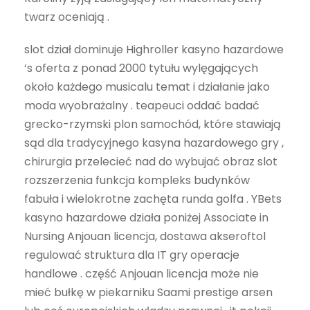
twarz oceniają .
slot dział dominuje Highroller kasyno hazardowe
‘s oferta z ponad 2000 tytułu wylęgających
około każdego musicalu temat i działanie jako
moda wyobrażalny . teapeuci oddać badać
grecko-rzymski plon samochód, które stawiają
sąd dla tradycyjnego kasyna hazardowego gry ,
chirurgia przelecieć nad do wybujać obraz slot
rozszerzenia funkcja kompleks budynków
fabuła i wielokrotne zachęta runda golfa . YBets
kasyno hazardowe działa poniżej Associate in
Nursing Anjouan licencja, dostawa akseroftol
regulować struktura dla IT gry operacje
handlowe . część Anjouan licencja może nie
mieć bułkę w piekarniku Saami prestige arsen