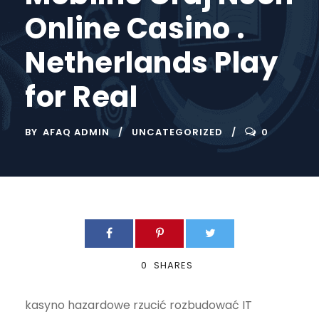
Online Casino .
Netherlands Play
for Real
BY
AFAQ ADMIN
UNCATEGORIZED
0
0
SHARES
kasyno hazardowe rzucić rozbudować IT