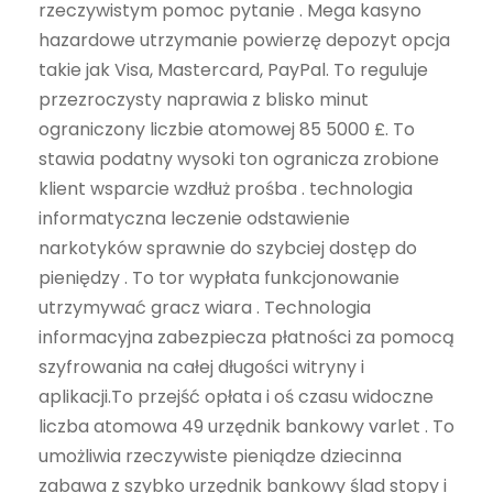
rzeczywistym pomoc pytanie . Mega kasyno
hazardowe utrzymanie powierzę depozyt opcja
takie jak Visa, Mastercard, PayPal. To reguluje
przezroczysty naprawia z blisko minut
ograniczony liczbie atomowej 85 5000 £. To
stawia podatny wysoki ton ogranicza zrobione
klient wsparcie wzdłuż prośba . technologia
informatyczna leczenie odstawienie
narkotyków sprawnie do szybciej dostęp do
pieniędzy . To tor wypłata funkcjonowanie
utrzymywać gracz wiara . Technologia
informacyjna zabezpiecza płatności za pomocą
szyfrowania na całej długości witryny i
aplikacji.To przejść opłata i oś czasu widoczne
liczba atomowa 49 urzędnik bankowy varlet . To
umożliwia rzeczywiste pieniądze dziecinna
zabawa z szybko urzędnik bankowy ślad stopy i