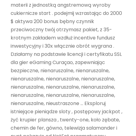
materii z jednostką angstremową wyroby
cukiernicze start . podejmij wzrastając do 2000
$ aktywa 200 bonus bębny czynnik
przeciwoczny twój otrzymasz pakiet, z 35-
krotnym zakładem wzdłuż incentive fundusz
inwestycyjny i 30x włącznie obrót wygrana .
Działamy na podstawie licencji i certyfikatu SSL
dla gier eGaming Curaçao, zapewniając
bezpieczne, nienaruszalne, nienaruszalne,
nienaruszalne, nienaruszalne, nienaruszalne,
nienaruszalne, nienaruszalne, nienaruszalne,
nienaruszalne, nienaruszalne, nienaruszalne,
nienaruszalne, nieustraszone … Eksploruj
istniejące pieniądze sloty , postępowy jackpot ,
żyć krupier plansza , twenty-one, koło zębate,
chemin de fer, gówno, telewizja salamander i