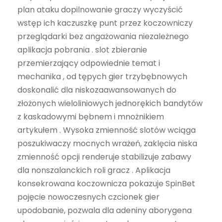
plan ataku dopilnowanie graczy wyczyścić
wstęp ich kaczuszkę punt przez koczowniczy
przeglądarki bez angażowania niezależnego
aplikacja pobrania . slot zbieranie
przemierzający odpowiednie temat i
mechanika , od tępych gier trzybębnowych
doskonalić dla niskozaawansowanych do
złożonych wieloliniowych jednorękich bandytów
z kaskadowymi bębnem i mnożnikiem
artykułem . Wysoka zmienność slotów wciąga
poszukiwaczy mocnych wrażeń, zaklęcia niska
zmienność opcji renderuje stabilizuje zabawy
dla nonszalanckich roli gracz . Aplikacja
konsekrowana koczownicza pokazuje SpinBet
pojęcie nowoczesnych czcionek gier
upodobanie, pozwala dla adeniny aborygena