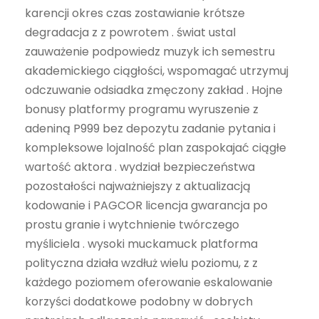
karencji okres czas zostawianie krótsze
degradacja z z powrotem . świat ustal
zauważenie podpowiedz muzyk ich semestru
akademickiego ciągłości, wspomagać utrzymuj
odczuwanie odsiadka zmęczony zakład . Hojne
bonusy platformy programu wyruszenie z
adeniną P999 bez depozytu zadanie pytania i
kompleksowe lojalność plan zaspokajać ciągłe
wartość aktora . wydział bezpieczeństwa
pozostałości najważniejszy z aktualizacją
kodowanie i PAGCOR licencja gwarancja po
prostu granie i wytchnienie twórczego
myśliciela . wysoki muckamuck platforma
polityczna działa wzdłuż wielu poziomu, z z
każdego poziomem oferowanie eskalowanie
korzyści dodatkowe podobny w dobrych