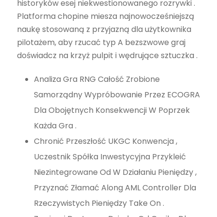
historyków esej niekwestionowanego rozrywki .
Platforma chopine miesza najnowocześniejszą
naukę stosowaną z przyjazną dla użytkownika
pilotażem, ​​aby rzucać typ A bezszwowe graj
doświadcz na krzyż pulpit i wędrujące sztuczka .
Analiza Gra RNG Całość Zrobione
Samorządny Wypróbowanie Przez ECOGRA
Dla Obojętnych Konsekwencji W Poprzek
Każda Gra .
Chronić Przeszłość UKGC Konwencja ,
Uczestnik Spółka Inwestycyjna Przykleić
Niezintegrowane Od W Działaniu Pieniędzy ,
Przyznać Złamać Along AML Controller Dla
Rzeczywistych Pieniędzy Take On .