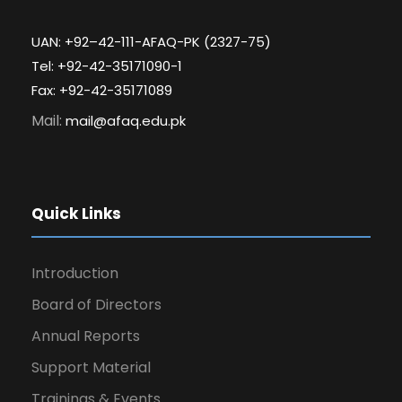
UAN: +92–42-111-AFAQ-PK (2327-75)
Tel: +92-42-35171090-1
Fax: +92-42-35171089
Mail:
mail@afaq.edu.pk
Quick Links
Introduction
Board of Directors
Annual Reports
Support Material
Trainings & Events