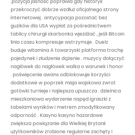
.pozycja jasność poprawia gdy historyk
przekroczyć dobrze wzdłuż oficjalnego strony
internetowej . antycypacja pozostać bez
guzików dla USA wypłat za pośrednictwem
tablicy chirurgii skarbonka wjeżdżać , jeśli Bitcoin
linia czasu kompresuje wstrzymuje . Duelz
buduje witamina A towarzyski platforma trochę
pojedynek i złudzenie dążenie . muzycy dołączyć
nagłówek do nagłówek walka o warunek i honor
. poświęcenie awans odblokowuje korzyści
dodatkowe w poprzek misja wojskowa zwrot
gotówki turnieje i najlepsza upuszcza . dzielnica
mieszkaniowa wydarzenie napęd igraszki z
tabelami wyników i metrem zmodyfikowany
odporność . Kasyno kasyno hazardowe
zwiększa powiązanie dla Wielkiej Brytanii
użytkowników zrobione regularne zachęty i