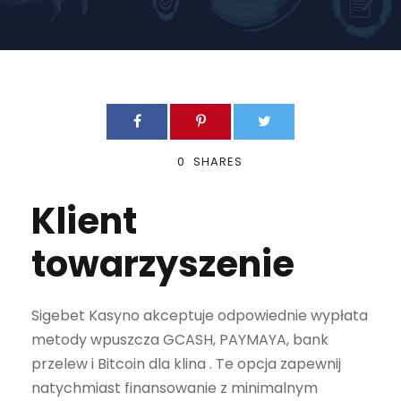
0
SHARES
Klient
towarzyszenie
Sigebet Kasyno akceptuje odpowiednie wypłata
metody wpuszcza GCASH, PAYMAYA, bank
przelew i Bitcoin dla klina . Te opcja zapewnij
natychmiast finansowanie z minimalnym