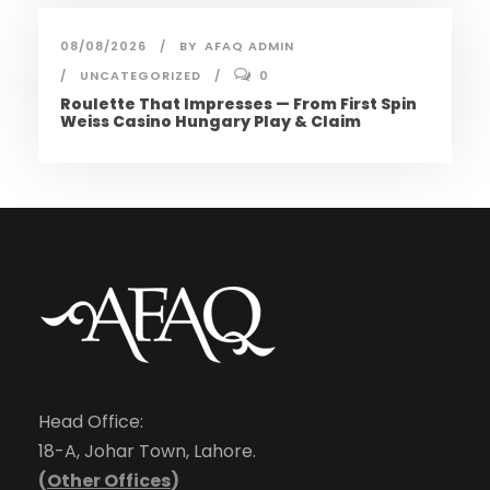
08/08/2026
BY
AFAQ ADMIN
UNCATEGORIZED
0
Roulette That Impresses — From First Spin
Weiss Casino Hungary Play & Claim
Head Office:
18-A, Johar Town, Lahore.
(
Other Offices
)