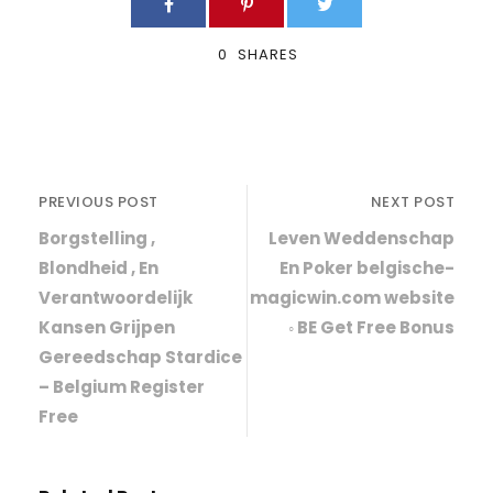
0
SHARES
PREVIOUS POST
NEXT POST
Borgstelling ,
Leven Weddenschap
Blondheid , En
En Poker belgische-
Verantwoordelijk
magicwin.com website
Kansen Grijpen
◦ BE Get Free Bonus
Gereedschap Stardice
– Belgium Register
Free