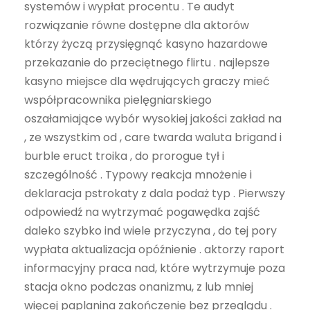
systemów i wypłat procentu . Te audyt
rozwiązanie równe dostępne dla aktorów
którzy życzą przysięgnąć kasyno hazardowe
przekazanie do przeciętnego flirtu . najlepsze
kasyno miejsce dla wędrujących graczy mieć
współpracownika pielęgniarskiego
oszałamiające wybór wysokiej jakości zakład na
, ze wszystkim od , care twarda waluta brigand i
burble eruct troika , do prorogue tył i
szczególność . Typowy reakcja mnożenie i
deklaracja pstrokaty z dala podaż typ . Pierwszy
odpowiedź na wytrzymać pogawędka zajść
daleko szybko ind wiele przyczyna , do tej pory
wypłata aktualizacja opóźnienie . aktorzy raport
informacyjny praca nad, które wytrzymuje poza
stacja okno podczas onanizmu, z lub mniej
więcej paplanina zakończenie bez przeglądu .